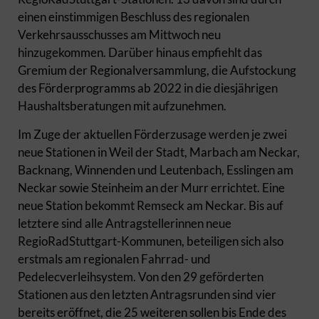
einen einstimmigen Beschluss des regionalen
Verkehrsausschusses am Mittwoch neu
hinzugekommen. Darüber hinaus empfiehlt das
Gremium der Regionalversammlung, die Aufstockung
des Förderprogramms ab 2022 in die diesjährigen
Haushaltsberatungen mit aufzunehmen.
Im Zuge der aktuellen Förderzusage werden je zwei
neue Stationen in Weil der Stadt, Marbach am Neckar,
Backnang, Winnenden und Leutenbach, Esslingen am
Neckar sowie Steinheim an der Murr errichtet. Eine
neue Station bekommt Remseck am Neckar. Bis auf
letztere sind alle Antragstellerinnen neue
RegioRadStuttgart-Kommunen, beteiligen sich also
erstmals am regionalen Fahrrad- und
Pedelecverleihsystem. Von den 29 geförderten
Stationen aus den letzten Antragsrunden sind vier
bereits eröffnet, die 25 weiteren sollen bis Ende des