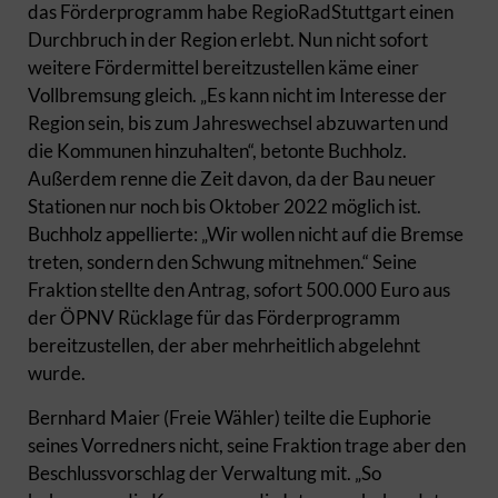
das Förderprogramm habe RegioRadStuttgart einen
Durchbruch in der Region erlebt. Nun nicht sofort
weitere Fördermittel bereitzustellen käme einer
Vollbremsung gleich. „Es kann nicht im Interesse der
Region sein, bis zum Jahreswechsel abzuwarten und
die Kommunen hinzuhalten“, betonte Buchholz.
Außerdem renne die Zeit davon, da der Bau neuer
Stationen nur noch bis Oktober 2022 möglich ist.
Buchholz appellierte: „Wir wollen nicht auf die Bremse
treten, sondern den Schwung mitnehmen.“ Seine
Fraktion stellte den Antrag, sofort 500.000 Euro aus
der ÖPNV Rücklage für das Förderprogramm
bereitzustellen, der aber mehrheitlich abgelehnt
wurde.
Bernhard Maier (Freie Wähler) teilte die Euphorie
seines Vorredners nicht, seine Fraktion trage aber den
Beschlussvorschlag der Verwaltung mit. „So