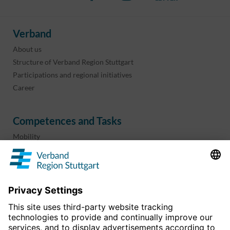
Verband
About us
Structure of Verband Region Stuttgart
Participations and regional initiatives
Career
Competences and Tasks
Mobility
Regional planning
Business development
Sport and culture
Projects & programs
overview