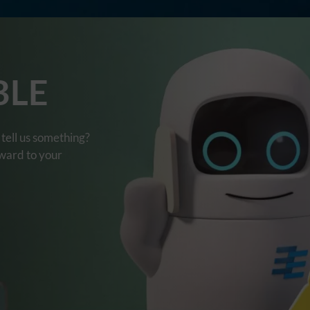
BLE
tell us something?
rward to your