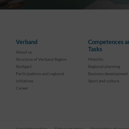
Verband
Competences a
Tasks
About us
Structure of Verband Region
Mobility
Stuttgart
Regional planning
Participations and regional
Business development
initiatives
Sport and culture
Career
Legal Information
Data protection
Declaration of accessi