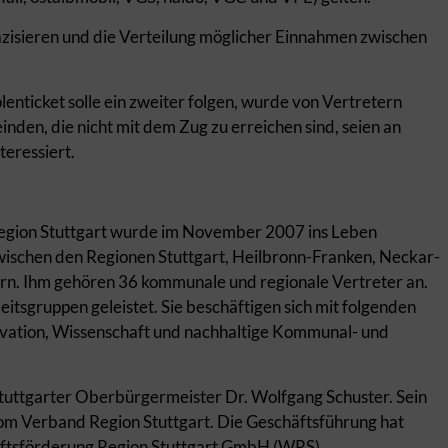
äzisieren und die Verteilung möglicher Einnahmen zwischen
nticket solle ein zweiter folgen, wurde von Vertretern
den, die nicht mit dem Zug zu erreichen sind, seien an
teressiert.
egion Stuttgart wurde im November 2007 ins Leben
schen den Regionen Stuttgart, Heilbronn-Franken, Neckar-
n. Ihm gehören 36 kommunale und regionale Vertreter an.
eitsgruppen geleistet. Sie beschäftigen sich mit folgenden
vation, Wissenschaft und nachhaltige Kommunal- und
Stuttgarter Oberbürgermeister Dr. Wolfgang Schuster. Sein
vom Verband Region Stuttgart. Die Geschäftsführung hat
haftsförderung Region Stuttgart GmbH (WRS).