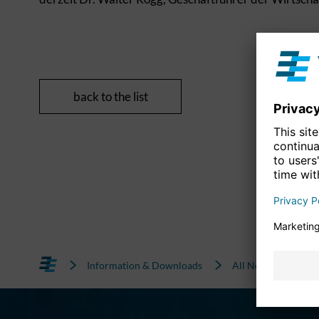
back to the list
Information & Downloads
All News