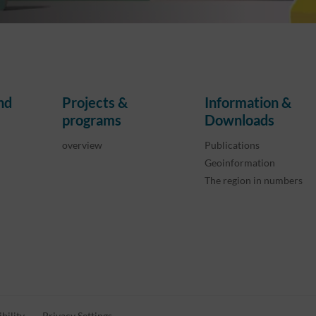
nd
Projects &
Information &
programs
Downloads
overview
Publications
Geoinformation
The region in numbers
bility
Privacy Settings