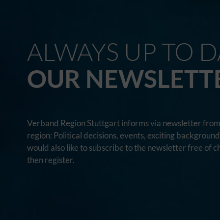
ALWAYS UP TO D
OUR NEWSLETT
Verband Region Stuttgart informs via newsletter from 
region: Political decisions, events, exciting backgroun
would also like to subscribe to the newsletter free of c
then register.