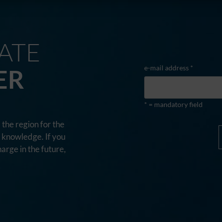
ATE
e-mail address *
ER
* = mandatory field
the region for the
d knowledge. If you
harge in the future,