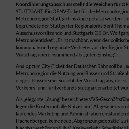
Koordinierungsausschuss stellt die Weichen für ÖP
STUTTGART: Ein ÖPNV-Ticket für die Metropolregion S
Metropolregion Stuttgart ins Auge gefasst worden. „In
begründete der Stuttgarter Regionalpräsident Thomas 
Ausschussvorsitzende und Stuttgarts OB Dr. Wolfgang
Metropolenticket“. „Es ist machbar, wenn der politische 
kommunale und regionale Vertreter aus der Region S
Vorschlag übereinstimmend als „guten Einstieg“.
Analog zum City-Ticket der Deutschen Bahn soll bei 
Metropolregion die Nutzung von Bussen und Straßenb
eingeschlossen sein. So sieht der Vorschlag aus, der s
Verkehrs- und Tarifverbunds Stuttgart erarbeitet wur
Als „elegante Lösung“ bezeichnete VVS-Geschäftsfüh
legen die Kosten auf alle Nutzer um.“ Abgesehen von
laufendes Marketing und Administration entstünden de
Hachenberger, keine neue „Abgrenzungsdebatte“ zu fü
Nachbarverbünden (HNV, Kreisverkehr Schwäbisch Hal