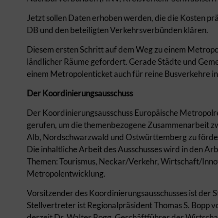
Jetzt sollen Daten erhoben werden, die die Kosten pr
DB und den beteiligten Verkehrsverbünden klären.
Diesem ersten Schritt auf dem Weg zu einem Metropole
ländlicher Räume gefordert. Gerade Städte und Gemein
einem Metropolenticket auch für reine Busverkehre in
Der Koordinierungsausschuss
Der Koordinierungsausschuss Europäische Metropolr
gerufen, um die themenbezogene Zusammenarbeit zwi
Alb, Nordschwarzwald und Ostwürttemberg zu förder
Die inhaltliche Arbeit des Ausschusses wird in den Arb
Themen: Tourismus, Neckar/Verkehr, Wirtschaft/Inno
Metropolentwicklung.
Vorsitzender des Koordinierungsausschusses ist der 
Stellvertreter ist Regionalpräsident Thomas S. Bopp 
derzeit Dr. Walter Rogg, Geschäftführer der Wirtsc