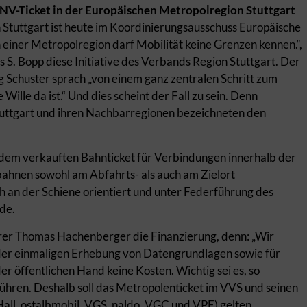
NV-Ticket in der Europäischen Metropolregion Stuttgart
tuttgart ist heute im Koordinierungsausschuss Europäische
 einer Metropolregion darf Mobilität keine Grenzen kennen.“,
S. Bopp diese Initiative des Verbands Region Stuttgart. Der
 Schuster sprach „von einem ganz zentralen Schritt zum
Wille da ist.“ Und dies scheint der Fall zu sein. Denn
tuttgart und ihren Nachbarregionen bezeichneten den
jedem verkauften Bahnticket für Verbindungen innerhalb der
ahnen sowohl am Abfahrts- als auch am Zielort
ich an der Schiene orientiert und unter Federführung des
de.
rer Thomas Hachenberger die Finanzierung, denn: „Wir
 der einmaligen Erhebung von Datengrundlagen sowie für
r öffentlichen Hand keine Kosten. Wichtig sei es, so
hren. Deshalb soll das Metropolenticket im VVS und seinen
l, ostalbmobil, VGS, naldo, VGC und VPE) gelten.