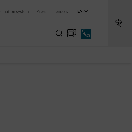
an region
ormation system
Press
Tenders
EN
Region in numbers