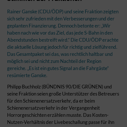
Rainer Ganske (CDU/ÖDP) und seine Fraktion zeigten
sich sehr zufrieden mit den Verbesserungen und der
geplanten Finanzierung. Dennoch betonte er: „Wir
haben nach wie vor das Ziel, das jede S-Bahn in den
Abendstunden bestreift wird.“ Die CDU/ÖDP erachte
die aktuelle Lösung jedoch für richtig und zielführend.
Das Gesamtpaket sei das, was rechtlich haltbar und
möglich sei und nicht zum Nachteil der Region
gereiche. „Es ist ein gutes Signal an die Fahrgäste“
resümierte Ganske.
Philipp Buchholz (BÜNDNIS 90/DIE GRÜNEN) und
seine Fraktion seien große Unterstützer des Betreuers
für den Schienenersatzverkehr, da er beim
Schienenersatzverkehr in der Vergangenheit
Horrorgeschichten erzählen musste. Das Kosten-
Nutzen-Verhältnis der Livebeschallung passe für ihn