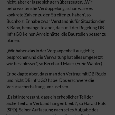
nicht, aber er lasse sich gern überzeugen. „Wir
befürworten die Verdoppelung, schön wäre es
konkrete Zahlen zu den Streifen zu haben“, so
Buchholz. Er habe zwar Verständnis für Situation der
S-Bahn, bemängelte aber, dass mit der Regelung DB
InfraGO keinen Anreiz hätte, die Baustellen besser zu
planen.
„Wir haben das in der Vergangenheit ausgiebig
besprochen und die Verwaltung hat alles umgesetzt
wie beschlossen“, so Bernhard Maier (Freie Wähler)
Er beklagte aber, dass man den Vertrag mit DB Regio
und nicht DB InfraGO habe. Das erschwere die
Verursacherhaftung umzusetzen.
„Es ist interessant, dass ein erheblicher Teil der
Sicherheit am Verband hängen bleibt“, so Harald Raß
(SPD). Seiner Auffassung nach sei es Aufgabe des