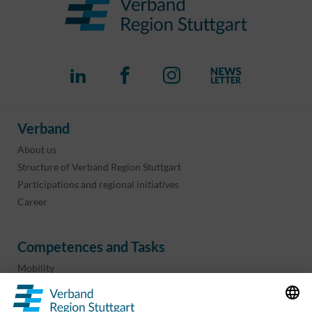
Verband
About us
Structure of Verband Region Stuttgart
Participations and regional initiatives
Career
Competences and Tasks
Mobility
Regional planning
Business development