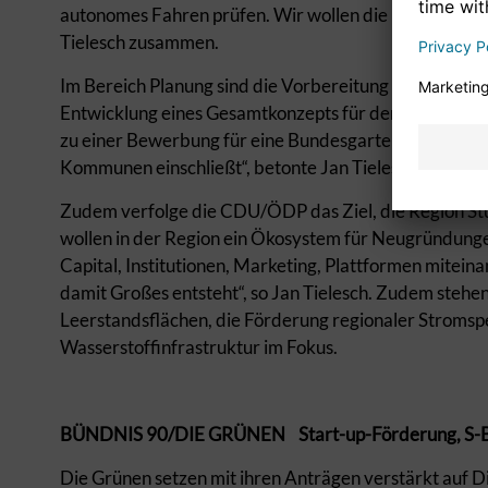
autonomes Fahren prüfen. Wir wollen die Einführung e
Tielesch zusammen.
Im Bereich Planung sind die Vorbereitung einer Bew
Entwicklung eines Gesamtkonzepts für den Neckar bes
zu einer Bewerbung für eine Bundesgartenschau am N
Kommunen einschließt“, betonte Jan Tielesch.
Zudem verfolge die CDU/ÖDP das Ziel, die Region Stu
wollen in der Region ein Ökosystem für Neugründunge
Capital, Institutionen, Marketing, Plattformen mitein
damit Großes entsteht“, so Jan Tielesch. Zudem ste
Leerstandsflächen, die Förderung regionaler Stromsp
Wasserstoffinfrastruktur im Fokus.
BÜNDNIS 90/DIE GRÜNEN Start-up-Förderung, S-Bahn
Die Grünen setzen mit ihren Anträgen verstärkt auf Di