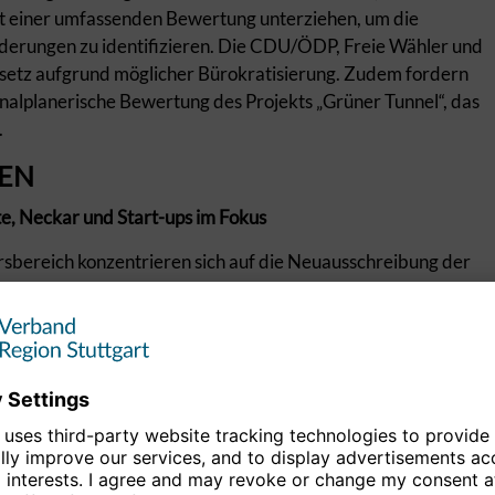
t einer umfassenden Bewertung unterziehen, um die
rderungen zu identifizieren. Die CDU/ÖDP, Freie Wähler und
esetz aufgrund möglicher Bürokratisierung. Zudem fordern
nalplanerische Bewertung des Projekts „Grüner Tunnel“, das
.
EN
, Neckar und Start-ups im Fokus
bereich konzentrieren sich auf die Neuausschreibung der
ür autonomes Fahren zur Förderung technologischer
g des Flughafens Stuttgart sowie die Verlängerung der S-
nen die Bedürfnisse der Fahrgäste in den Mittelpunkt
ünktlichkeit und Sauberkeit, S-Bahnverkehr auch nachts und
0-Minuten-Takts, S-Bahn-Begleiter ab 20 Uhr für ein
n Landkreis Göppingen bis Geislingen und der Anschluss aller
echnische Entwicklungen und ein breiter Wettbewerb im
n Kirchheim nach Oberlenningen als Teststrecke für