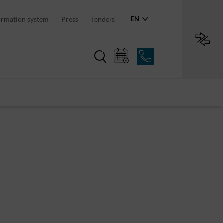
an region
ormation system
Press
Tenders
EN
Region in numbers