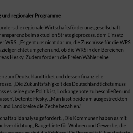
g und regionaler Programme
onders die regionale Wirtschaftsförderungsgesellschaft
ransparenz beim aktuellen Strategieprozess, dem Einsatz
der WRS. „Es geht uns nicht darum, die Zuschüsse für die WRS
ln zielgerichtet umgehen und, ob die WRS in den Bereichen
Andreas Hesky. Zudem fordern die Freien Wähler eine
en zum Deutschlandticket und dessen finanzielle
sse. „Die Zukunftsfähigkeit des Deutschlandtickets muss
ss es keine gute Politik ist, Lockangebote zu beschließen und
assen“, betonte Hesky. „Man lässt beide am ausgestreckten
 und Landkreise die Zeche bezahlen.“
schaftsbildanalyse gefordert. „Die Kommunen haben es mit
 Nachverdichtung, Baugebiete für Wohnen und Gewerbe, die
eversorgung sind die Schlüssel für Prosperität“, konstatierte