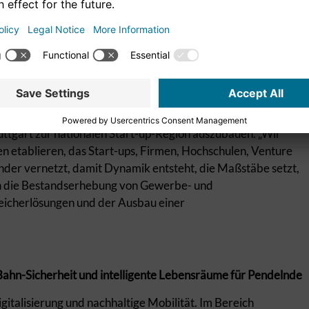
ines Kinder-TagesTickets im VVS diskutieren“, fasste Jan
erbung zur Bundesgartenschau am Neckar und die
onders hervorzuheben. „Wir wollen einen großen Schritt hin
eckar machen, die ein dezentrales Konzept vieler Neckar-
ttgart zur nationalen Start-up-Region auszubauen. „Wir
n etablieren, das Start-ups, Firmen, Hochschulen, Venture
ander vernetzt, damit Dynamik entsteht, die Maßstäbe setzt,
hen die Bestandserhebung von Gewerbe- und
eicherlösungen und der Ausbau einer
-Sicherheit und intelligente Lebensräume für Pendelnde
gitalisierung und nachhaltige Mobilität. Im Bereich