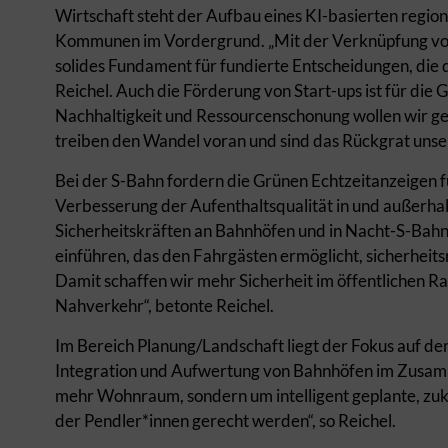
Wirtschaft steht der Aufbau eines KI-basierten regio
Kommunen im Vordergrund. „Mit der Verknüpfung von 
solides Fundament für fundierte Entscheidungen, die d
Reichel. Auch die Förderung von Start-ups ist für die 
Nachhaltigkeit und Ressourcenschonung wollen wir gez
treiben den Wandel voran und sind das Rückgrat unsere
Bei der S-Bahn fordern die Grünen Echtzeitanzeigen
Verbesserung der Aufenthaltsqualität in und außerhal
Sicherheitskräften an Bahnhöfen und in Nacht-S-Bah
einführen, das den Fahrgästen ermöglicht, sicherheits
Damit schaffen wir mehr Sicherheit im öffentlichen R
Nahverkehr“, betonte Reichel.
Im Bereich Planung/Landschaft liegt der Fokus auf 
Integration und Aufwertung von Bahnhöfen im Zusam
mehr Wohnraum, sondern um intelligent geplante, zuk
der Pendler*innen gerecht werden“, so Reichel.