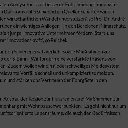
nalen Analysetools zur besseren Entscheidungsfindung für
Daten aus unterschiedlichen Quellen schaffen wir ein
en wirtschaftlichen Wandel unterstützen“, so Prof Dr. André
Grünen ein wichtiges Anliegen. „In den Bereichen Klimaschutz,
ielt junge, innovative Unternehmen fördern. Start-ups
r Innovationskraft“, so Reichel.
 für den Schienenersatzverkehr sowie Maßnahmen zur
b der S-Bahn. „Wir fordern eine verstärkte Präsenz von
nen. Zudem wollen wir ein niederschwelliges Meldesystem
relevante Vorfälle schnell und unkompliziert zu melden.
aum und stärken das Vertrauen der Fahrgäste in den
dem Ausbau der Region zur Flussregion und Maßnahmen zur
menhang mit Wohnbauschwerpunkten. „Es geht nicht nur um
unftsorientierte Lebensräume, die auch den Bedürfnissen