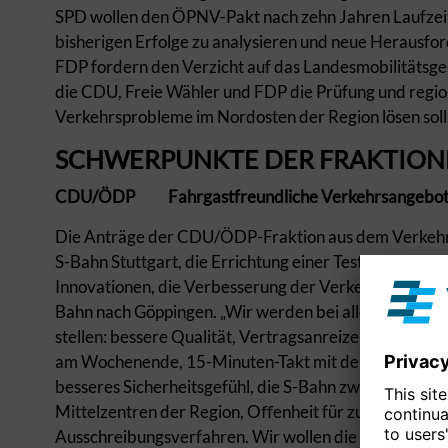
SPD wollen den ÖPNV-Pakt nach zehn Jahren Laufzei
bisherigen Erfolge zu analysieren und neue Herausfo
FDP fordern den Verzicht auf das Landesmobilitätsg
die CDU, Freie Wähler und FDP die Prüfung und regio
Verkehrsprobleme im Nordosten der Region lösen soll
SCHWERPUNKTE DER FRAKTION
CDU/ÖDP
Fahrgastfreundliche Verkehrsangebote
Die Anträge der CDU/ÖDP-Fraktion aus dem Verkehrs
S-Bahn Stuttgart, die Errichtung einer Teststrecke f
Innovationen, die Verbesserung der Verkehrsanbindun
Bahn nach Göppingen. „Wir werden bei allen Diskussio
stellen: bessere Qualität, Vertragsanreize für mehr P
am Wochenende, 15-Minuten-Takt mit dem Ziel eines 1
besseres Sicherheitsgefühl, die S-Bahn zwingend in de
Mittelzentren der Region, Oﬀenheit für zukünftige t
Ausschreibungsverfahren. Wir wollen die Teckbahn vo