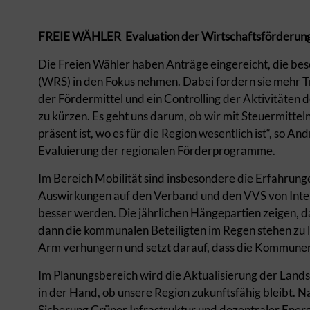
FREIE WÄHLER Evaluation der Wirtschaftsförderun
Die Freien Wähler haben Anträge eingereicht, die bes
(WRS) in den Fokus nehmen. Dabei fordern sie mehr T
der Fördermittel und ein Controlling der Aktivitäten 
zu kürzen. Es geht uns darum, ob wir mit Steuermitte
präsent ist, wo es für die Region wesentlich ist“, so 
Evaluierung der regionalen Förderprogramme.
Im Bereich Mobilität sind insbesondere die Erfahrung
Auswirkungen auf den Verband und den VVS von Intere
besser werden. Die jährlichen Hängepartien zeigen, da
dann die kommunalen Beteiligten im Regen stehen zu l
Arm verhungern und setzt darauf, dass die Kommunen
Im Planungsbereich wird die Aktualisierung der Land
in der Hand, ob unsere Region zukunftsfähig bleibt.
Sicherung Grüner Infrastruktur und dezentraler Energi