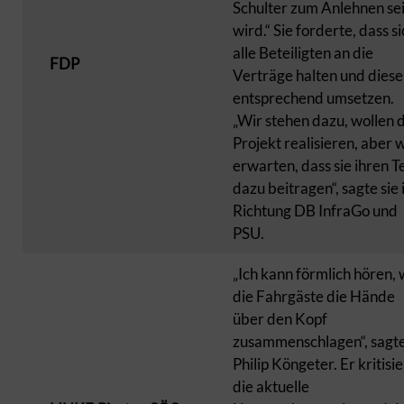
Schulter zum Anlehnen se
wird.“ Sie forderte, dass s
alle Beteiligten an die
FDP
Verträge halten und diese
entsprechend umsetzen.
„Wir stehen dazu, wollen 
Projekt realisieren, aber w
erwarten, dass sie ihren Te
dazu beitragen“, sagte sie 
Richtung DB InfraGo und
PSU.
„Ich kann förmlich hören, 
die Fahrgäste die Hände
über den Kopf
zusammenschlagen“, sagt
Philip Köngeter. Er kritisi
die aktuelle