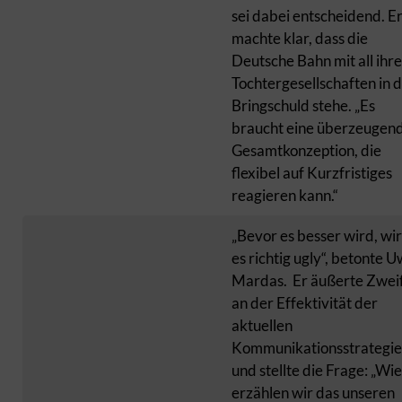
sei dabei entscheidend. E
machte klar, dass die
Deutsche Bahn mit all ihr
Tochtergesellschaften in 
Bringschuld stehe. „Es
braucht eine überzeugen
Gesamtkonzeption, die
flexibel auf Kurzfristiges
reagieren kann.“
„Bevor es besser wird, wi
es richtig ugly“, betonte 
Mardas. Er äußerte Zwei
an der Effektivität der
aktuellen
Kommunikationsstrategi
und stellte die Frage: „Wie
erzählen wir das unseren