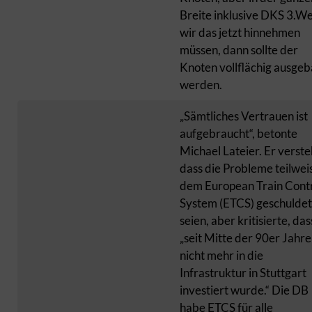
Breite inklusive DKS 3.W
wir das jetzt hinnehmen
müssen, dann sollte der
Knoten vollflächig ausgeb
werden.
„Sämtliches Vertrauen ist
aufgebraucht“, betonte
Michael Lateier. Er verste
dass die Probleme teilwei
dem European Train Cont
System (ETCS) geschuldet
seien, aber kritisierte, das
„seit Mitte der 90er Jahre
nicht mehr in die
Infrastruktur in Stuttgart
investiert wurde.“ Die DB
habe ETCS für alle