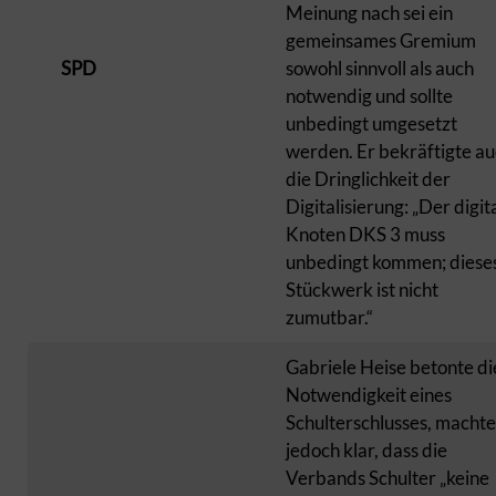
Meinung nach sei ein
gemeinsames Gremium
SPD
sowohl sinnvoll als auch
notwendig und sollte
unbedingt umgesetzt
werden. Er bekräftigte a
die Dringlichkeit der
Digitalisierung: „Der digit
Knoten DKS 3 muss
unbedingt kommen; diese
Stückwerk ist nicht
zumutbar.“
Gabriele Heise betonte di
Notwendigkeit eines
Schulterschlusses, machte
jedoch klar, dass die
Verbands Schulter „keine