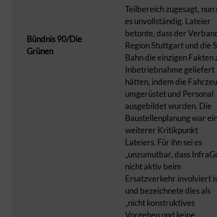
Teilbereich zugesagt, nun 
es unvollständig. Lateier
betonte, dass der Verban
Bündnis 90/Die
Region Stuttgart und die S
Grünen
Bahn die einzigen Fakten 
Inbetriebnahme geliefert
hätten, indem die Fahrze
umgerüstet und Personal
ausgebildet wurden. Die
Baustellenplanung war ei
weiterer Kritikpunkt
Lateiers. Für ihn sei es
„unzumutbar, dass InfraG
nicht aktiv beim
Ersatzverkehr involviert is
und bezeichnete dies als
„nicht konstruktives
Vorgehen und keine