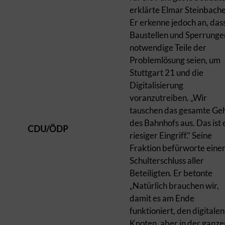
erklärte Elmar Steinbache
Er erkenne jedoch an, das
Baustellen und Sperrunge
notwendige Teile der
Problemlösung seien, um
Stuttgart 21 und die
Digitalisierung
voranzutreiben. „Wir
tauschen das gesamte Ge
des Bahnhofs aus. Das ist 
CDU/ÖDP
riesiger Eingriff.“ Seine
Fraktion befürworte eine
Schulterschluss aller
Beteiligten. Er betonte
„Natürlich brauchen wir,
damit es am Ende
funktioniert, den digitalen
Knoten, aber in der ganze