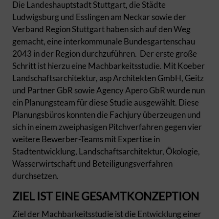
Die Landeshauptstadt Stuttgart, die Städte
Ludwigsburg und Esslingen am Neckar sowie der
Verband Region Stuttgart haben sich auf den Weg
gemacht, eine interkommunale Bundesgartenschau
2043 in der Region durchzuführen. Der erste große
Schritt ist hierzu eine Machbarkeitsstudie. Mit Koeber
Landschaftsarchitektur, asp Architekten GmbH, Geitz
und Partner GbR sowie Agency Apero GbR wurde nun
ein Planungsteam für diese Studie ausgewählt. Diese
Planungsbüros konnten die Fachjury überzeugen und
sich in einem zweiphasigen Pitchverfahren gegen vier
weitere Bewerber-Teams mit Expertise in
Stadtentwicklung, Landschaftsarchitektur, Ökologie,
Wasserwirtschaft und Beteiligungsverfahren
durchsetzen.
ZIEL IST EINE GESAMTKONZEPTION
Ziel der Machbarkeitsstudie ist die Entwicklung einer