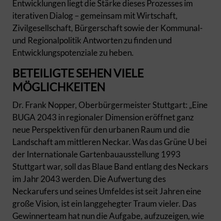
Entwicklungen liegt die Stärke dieses Prozesses im
iterativen Dialog – gemeinsam mit Wirtschaft,
Zivilgesellschaft, Bürgerschaft sowie der Kommunal-
und Regionalpolitik Antworten zu finden und
Entwicklungspotenziale zu heben.
BETEILIGTE SEHEN VIELE
MÖGLICHKEITEN
Dr. Frank Nopper, Oberbürgermeister Stuttgart: „Eine
BUGA 2043 in regionaler Dimension eröffnet ganz
neue Perspektiven für den urbanen Raum und die
Landschaft am mittleren Neckar. Was das Grüne U bei
der Internationale Gartenbauausstellung 1993
Stuttgart war, soll das Blaue Band entlang des Neckars
im Jahr 2043 werden. Die Aufwertung des
Neckarufers und seines Umfeldes ist seit Jahren eine
große Vision, ist ein langgehegter Traum vieler. Das
Gewinnerteam hat nun die Aufgabe, aufzuzeigen, wie