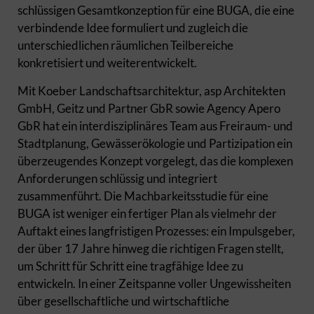
schlüssigen Gesamtkonzeption für eine BUGA, die eine
verbindende Idee formuliert und zugleich die
unterschiedlichen räumlichen Teilbereiche
konkretisiert und weiterentwickelt.
Mit Koeber Landschaftsarchitektur, asp Architekten
GmbH, Geitz und Partner GbR sowie Agency Apero
GbR hat ein interdisziplinäres Team aus Freiraum- und
Stadtplanung, Gewässerökologie und Partizipation ein
überzeugendes Konzept vorgelegt, das die komplexen
Anforderungen schlüssig und integriert
zusammenführt. Die Machbarkeitsstudie für eine
BUGA ist weniger ein fertiger Plan als vielmehr der
Auftakt eines langfristigen Prozesses: ein Impulsgeber,
der über 17 Jahre hinweg die richtigen Fragen stellt,
um Schritt für Schritt eine tragfähige Idee zu
entwickeln. In einer Zeitspanne voller Ungewissheiten
über gesellschaftliche und wirtschaftliche