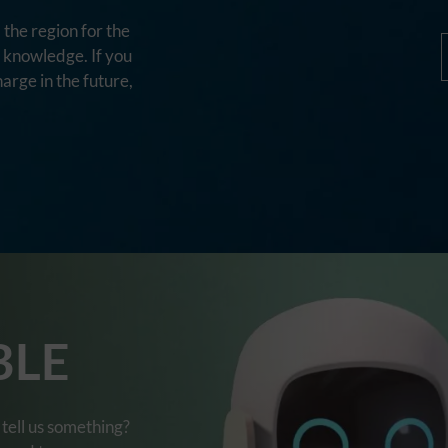
the region for the
d knowledge. If you
harge in the future,
BLE
tell us something?