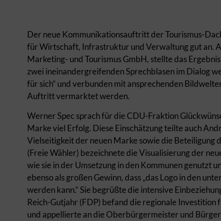
Der neue Kommunikationsauftritt der Tourismus-Dach
für Wirtschaft, Infrastruktur und Verwaltung gut an. 
Marketing- und Tourismus GmbH, stellte das Ergebnis
zwei ineinandergreifenden Sprechblasen im Dialog wer
für sich“ und verbunden mit ansprechenden Bildwelte
Auftritt vermarktet werden.
Werner Spec sprach für die CDU-Fraktion Glückwünsc
Marke viel Erfolg. Diese Einschätzung teilte auch Andr
Vielseitigkeit der neuen Marke sowie die Beteiligun
(Freie Wähler) bezeichnete die Visualisierung der ne
wie sie in der Umsetzung in den Kommunen genutzt un
ebenso als großen Gewinn, dass „das Logo in den unt
werden kann.“ Sie begrüßte die intensive Einbeziehu
Reich-Gutjahr (FDP) befand die regionale Investition
und appellierte an die Oberbürgermeister und Bürger