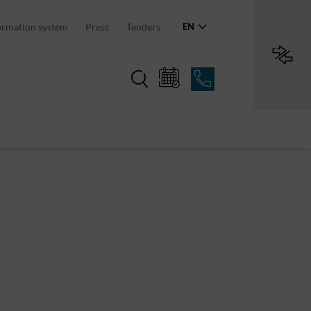
an region
ormation system
Press
Tenders
EN
Region in numbers