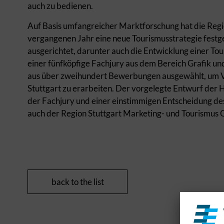
auch zu bedienen.
Auf Basis umfangreicher Marktforschung hat die Reg
vergangenen Jahr eine neue Tourismusstrategie fes
ausgerichtet, darunter auch die Entwicklung einer T
einer fünfköpfige Fachjury aus dem Bereich Grafik u
aus über zweihundert Bewerbungen ausgewählt, um Vor
Stuttgart zu erarbeiten. Der vorgelegte Entwurf de
der Fachjury und einer einstimmigen Entscheidung de
auch der Region Stuttgart Marketing- und Tourismus
back to the list