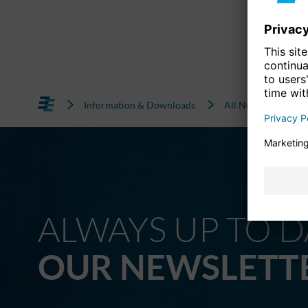
Information & Downloads
All News
ALWAYS UP TO D
OUR NEWSLETT