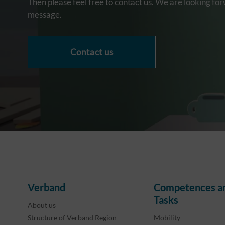
Then please feel free to contact us. We are looking fo
message.
Contact us
Verband
Competences a
Tasks
About us
Structure of Verband Region
Mobility