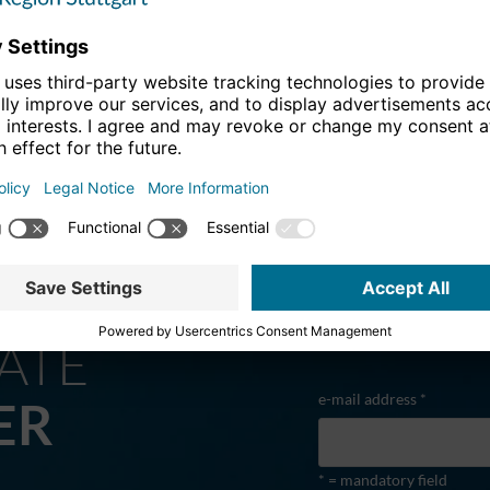
ATE
e-mail address *
ER
* = mandatory field