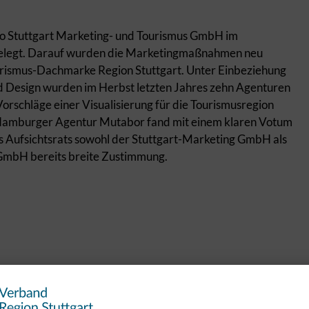
io Stuttgart Marketing- und Tourismus GmbH im
tgelegt. Darauf wurden die Marketingmaßnahmen neu
ourismus-Dachmarke Region Stuttgart. Unter Einbeziehung
nd Design wurden im Herbst letzten Jahres zehn Agenturen
schläge einer Visualisierung für die Tourismusregion
r Hamburger Agentur Mutabor fand mit einem klaren Votum
s Aufsichtsrats sowohl der Stuttgart-Marketing GmbH als
 GmbH bereits breite Zustimmung.