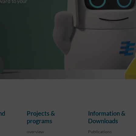
rward to your
nd
Projects &
Information &
programs
Downloads
overview
Publications