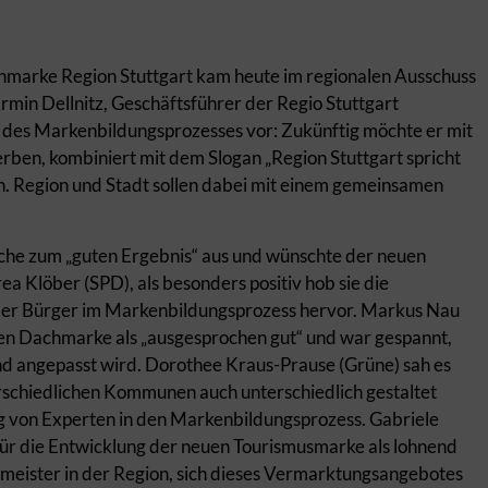
marke Region Stuttgart kam heute im regionalen Ausschuss
Armin Dellnitz, Geschäftsführer der Regio Stuttgart
 des Markenbildungsprozesses vor: Zukünftig möchte er mit
ben, kombiniert mit dem Slogan „Region Stuttgart spricht
n. Region und Stadt sollen dabei mit einem gemeinsamen
he zum „guten Ergebnis“ aus und wünschte der neuen
ea Klöber (SPD), als besonders positiv hob sie die
g der Bürger im Markenbildungsprozess hervor. Markus Nau
uen Dachmarke als „ausgesprochen gut“ und war gespannt,
d angepasst wird. Dorothee Kraus-Prause (Grüne) sah es
erschiedlichen Kommunen auch unterschiedlich gestaltet
ng von Experten in den Markenbildungsprozess. Gabriele
 für die Entwicklung der neuen Tourismusmarke als lohnend
meister in der Region, sich dieses Vermarktungsangebotes