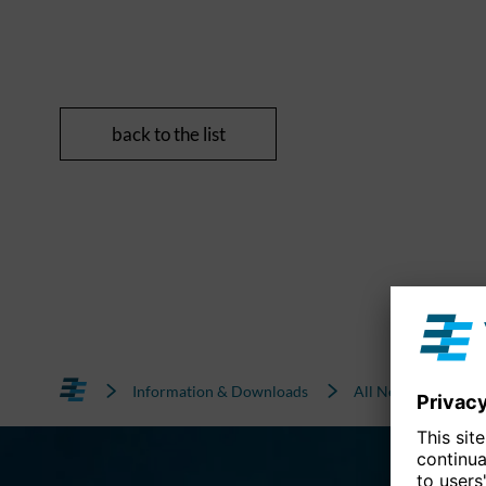
back to the list
Information & Downloads
All News