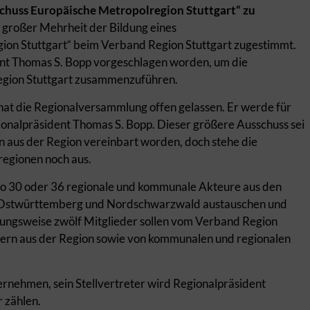
huss Europäische Metropolregion Stuttgart“ zu
großer Mehrheit der Bildung eines
ion Stuttgart“ beim Verband Region Stuttgart zugestimmt.
nt Thomas S. Bopp vorgeschlagen worden, um die
region Stuttgart zusammenzuführen.
hat die Regionalversammlung offen gelassen. Er werde für
ionalpräsident Thomas S. Bopp. Dieser größere Ausschuss sei
 aus der Region vereinbart worden, doch stehe die
egionen noch aus.
lso 30 oder 36 regionale und kommunale Akteure aus den
, Ostwürttemberg und Nordschwarzwald austauschen und
hungsweise zwölf Mitglieder sollen vom Verband Region
ern aus der Region sowie von kommunalen und regionalen
rnehmen, sein Stellvertreter wird Regionalpräsident
 zählen.