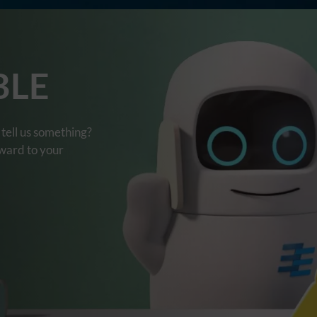
BLE
tell us something?
rward to your