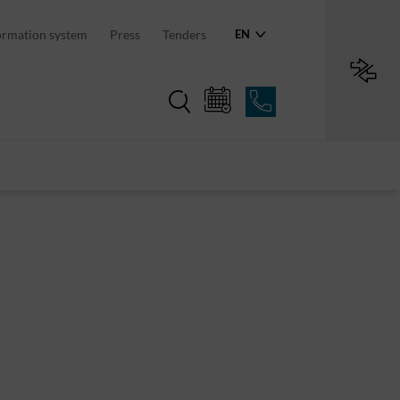
an region
ormation system
Press
Tenders
EN
Region in numbers