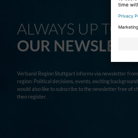
ALWAYS UP TO D
OUR NEWSLETT
Verband Region Stuttgart informs via newsletter from 
region: Political decisions, events, exciting backgroun
would also like to subscribe to the newsletter free of c
then register.