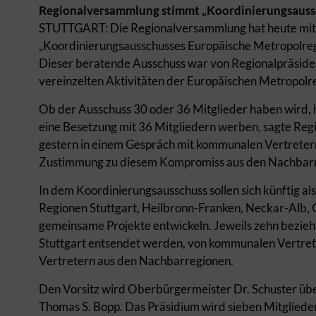
Regionalversammlung stimmt „Koordinierungsaussc
STUTTGART: Die Regionalversammlung hat heute mit 
„Koordinierungsausschusses Europäische Metropolreg
Dieser beratende Ausschuss war von Regionalpräside
vereinzelten Aktivitäten der Europäischen Metropol
Ob der Ausschuss 30 oder 36 Mitglieder haben wird, 
eine Besetzung mit 36 Mitgliedern werben, sagte Reg
gestern in einem Gespräch mit kommunalen Vertretern
Zustimmung zu diesem Kompromiss aus den Nachbarr
In dem Koordinierungsausschuss sollen sich künftig a
Regionen Stuttgart, Heilbronn-Franken, Neckar-Alb
gemeinsame Projekte entwickeln. Jeweils zehn bezie
Stuttgart entsendet werden, von kommunalen Vertret
Vertretern aus den Nachbarregionen.
Den Vorsitz wird Oberbürgermeister Dr. Schuster übe
Thomas S. Bopp. Das Präsidium wird sieben Mitglieder