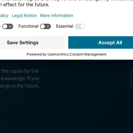
ATE
e-mail address *
ER
* = mandatory field
the region for the
d knowledge. If you
harge in the future,