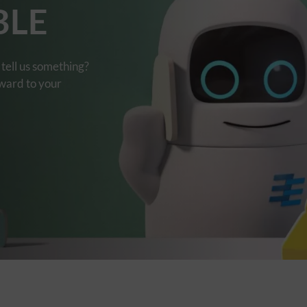
BLE
tell us something?
rward to your