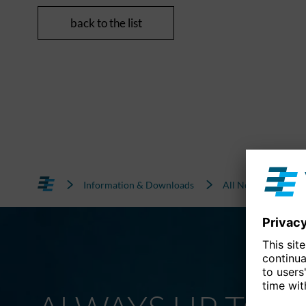
back to the list
Information & Downloads
All News