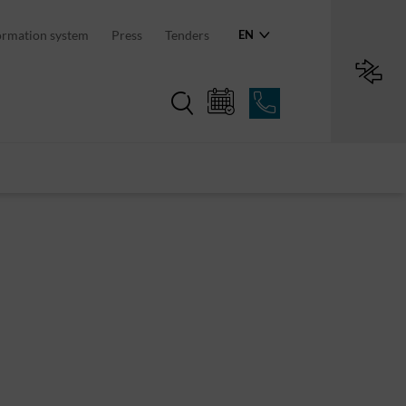
an region
ormation system
Press
Tenders
EN
Region in numbers