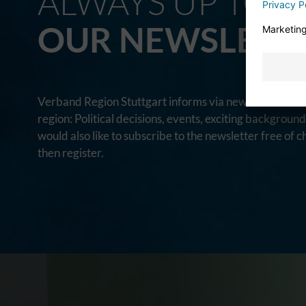
ALWAYS UP TO D
OUR NEWSLETT
Verband Region Stuttgart informs via newsletter from 
region: Political decisions, events, exciting backgroun
would also like to subscribe to the newsletter free of c
then register.