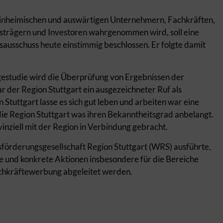
inheimischen und auswärtigen Unternehmern, Fachkräften,
strägern und Investoren wahrgenommen wird, soll eine
sausschuss heute einstimmig beschlossen. Er folgte damit
estudie wird die Überprüfung von Ergebnissen der
 der Region Stuttgart ein ausgezeichneter Ruf als
Stuttgart lasse es sich gut leben und arbeiten war eine
 die Region Stuttgart was ihren Bekanntheitsgrad anbelangt.
nziell mit der Region in Verbindung gebracht.
sförderungsgesellschaft Region Stuttgart (WRS) ausführte,
e und konkrete Aktionen insbesondere für die Bereiche
chkräftewerbung abgeleitet werden.