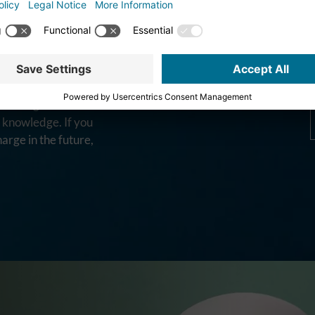
ATE
e-mail address *
ER
* = mandatory field
the region for the
d knowledge. If you
harge in the future,