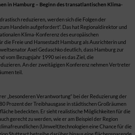
n in Hamburg – Beginn des transatlantischen Klima-
stisch reduzieren, werden sich die Folgen der
 zum Handeln aufgefordert“. Das hat Regionaldirektor und
nationalen Klima-Konferenz des europäischen
 die Freie und Hansestadt Hamburg als Ausrichterin und
weltsenator Axel Gedaschko deutlich, dass Hamburg zur
d vom Bezugsjahr 1990 sei es das Ziel, die
eduzieren. An der zweitägigen Konferenz nehmen Vertreter
umen teil.
ihrer „besonderen Verantwortung“ bei der Reduzierung der
0 Prozent der Treibhausgase in städtischen Großräumen
läche bedeckten. Er sieht realistische Möglichkeiten für die
uch gerecht zu werden, wie er am Beispiel der Region
n klimafreundlichen (Umwelt)technologien eine Chance für die
ion Stuttgart betreibe darüber hinaus eine flächensparende