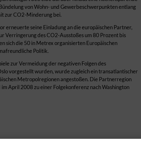
e Bündelung von Wohn- und Gewerbeschwerpunkten entlang
it zur CO2-Minderung bei.
r erneuerte seine Einladung an die europäischen Partner,
zur Verringerung des CO2-Ausstoßes um 80 Prozent bis
en sich die 50 in Metrex organisierten Europäischen
afreundliche Politik.
iele zur Vermeidung der negativen Folgen des
slo vorgestellt wurden, wurde zugleich ein transatlantischer
äischen Metropolregionen angestoßen. Die Partnerregion
d im April 2008 zu einer Folgekonferenz nach Washington