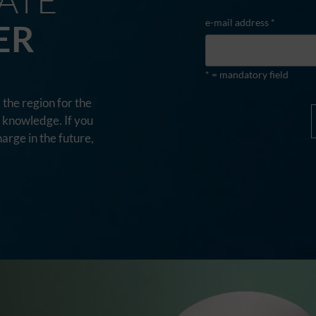
e-mail address *
ER
* = mandatory field
the region for the
d knowledge. If you
harge in the future,