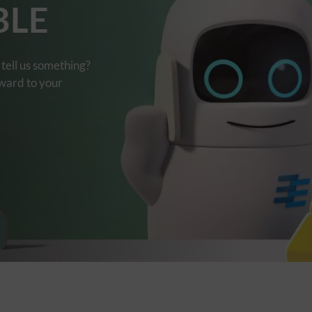
BLE
tell us something?
rward to your