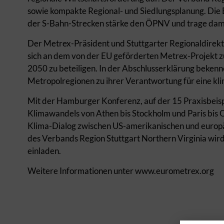
sowie kompakte Regional- und Siedlungsplanung. Di
der S-Bahn-Strecken stärke den ÖPNV und trage dam
Der Metrex-Präsident und Stuttgarter Regionaldirekto
sich an dem von der EU geförderten Metrex-Projekt 
2050 zu beteiligen. In der Abschlusserklärung bekenn
Metropolregionen zu ihrer Verantwortung für eine klim
Mit der Hamburger Konferenz, auf der 15 Praxisbeisp
Klimawandels von Athen bis Stockholm und Paris bis O
Klima-Dialog zwischen US-amerikanischen und europ
des Verbands Region Stuttgart Northern Virginia wir
einladen.
Weitere Informationen unter www.eurometrex.org