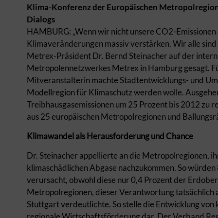
Klima-Konferenz der Europäischen Metropolregione
Dialogs
HAMBURG: „Wenn wir nicht unsere CO2-Emissionen dra
Klimaveränderungen massiv verstärken. Wir alle sind
Metrex-Präsident Dr. Bernd Steinacher auf der inter
Metropolennetzwerkes Metrex in Hamburg gesagt. Für
Mitveranstalterin machte Stadtentwicklungs- und Um
Modellregion für Klimaschutz werden wolle. Ausgehen
Treibhausgasemissionen um 25 Prozent bis 2012 zu r
aus 25 europäischen Metropolregionen und Ballungsrä
Klimawandel als Herausforderung und Chance
Dr. Steinacher appellierte an die Metropolregionen, 
klimaschädlichen Abgase nachzukommen. So würden 8
verursacht, obwohl diese nur 0,4 Prozent der Erdoberf
Metropolregionen, dieser Verantwortung tatsächlich a
Stuttgart verdeutlichte. So stelle die Entwicklung vo
regionale Wirtschaftsförderung dar. Der Verband Reg