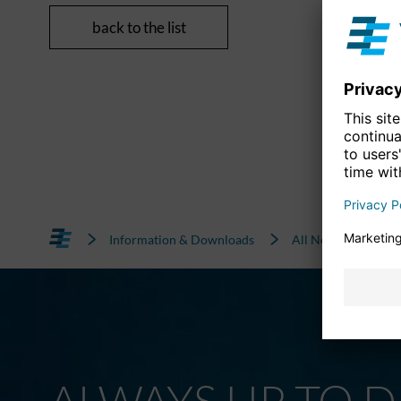
back to the list
Information & Downloads
All News
ALWAYS UP TO D