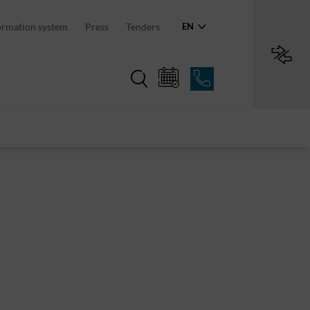
an region
ormation system
Press
Tenders
EN
Region in numbers