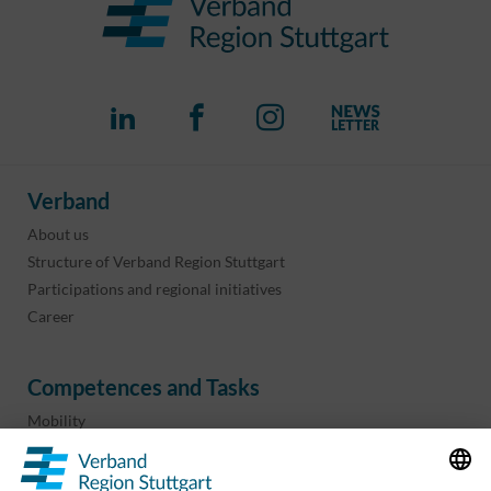
Verband
About us
Structure of Verband Region Stuttgart
Participations and regional initiatives
Career
Competences and Tasks
Mobility
Regional planning
Business development