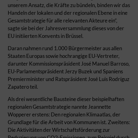
unserem Ansatz, die Kräfte zu bündeln, binden wir das
Handeln der lokalen und der regionalen Ebene in eine
Gesamtstrategie für alle relevanten Akteure ein“,
sagte sie bei der Jahresversammlung dieses von der
EU initiierten Konvents in Brüssel.
Daran nahmen rund 1.000 Bürgermeister aus allen
Staaten Europas sowie hochrangige EU-Vertreter,
darunter Kommissionspräsident José Manuel Barroso,
EU-Parlamentspräsident Jerzy Buzek und Spaniens
Premierminister und Ratspräsident José Luis Rodríguz
Zapatero teil.
Als drei wesentliche Bausteine dieser beispielhaften
regionalen Gesamtstrategie nannte Jeannette
Wopperer erstens: Den regionalen Klimaatlas, der
Grundlage für die Arbeit von Kommunen ist. Zweitens:
Die Aktivitäten der Wirtschaftsförderung zur
Reduzierung von CO2-Emissionen, zum Beispiel durch