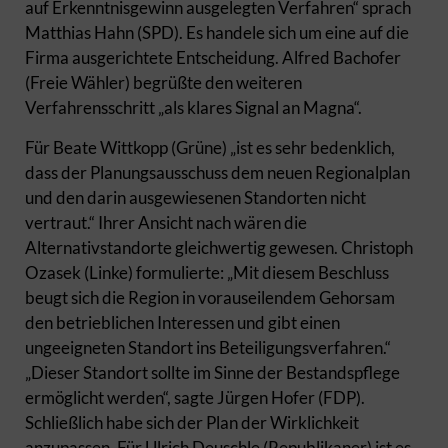
auf Erkenntnisgewinn ausgelegten Verfahren“ sprach
Matthias Hahn (SPD). Es handele sich um eine auf die
Firma ausgerichtete Entscheidung. Alfred Bachofer
(Freie Wähler) begrüßte den weiteren
Verfahrensschritt „als klares Signal an Magna“.
Für Beate Wittkopp (Grüne) „ist es sehr bedenklich,
dass der Planungsausschuss dem neuen Regionalplan
und den darin ausgewiesenen Standorten nicht
vertraut.“ Ihrer Ansicht nach wären die
Alternativstandorte gleichwertig gewesen. Christoph
Ozasek (Linke) formulierte: „Mit diesem Beschluss
beugt sich die Region in vorauseilendem Gehorsam
den betrieblichen Interessen und gibt einen
ungeeigneten Standort ins Beteiligungsverfahren.“
„Dieser Standort sollte im Sinne der Bestandspflege
ermöglicht werden“, sagte Jürgen Hofer (FDP).
Schließlich habe sich der Plan der Wirklichkeit
anzupassen. Für Ulrich Deuschle (Republikaner) ist es