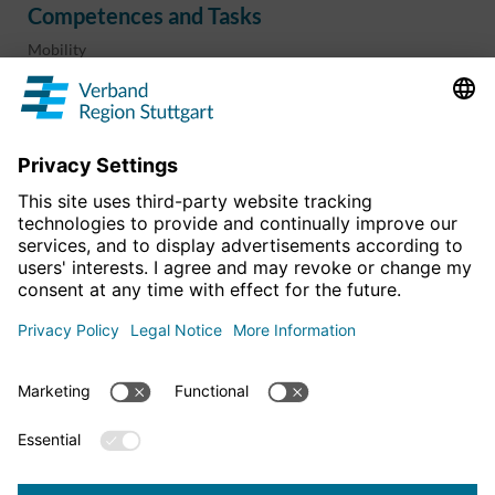
Competences and Tasks
Mobility
Regional planning
Business development
Sport and culture
Projects & programs
overview
Information & Downloads
Publications
Geoinformation
The region in numbers
For more news
Legal Information