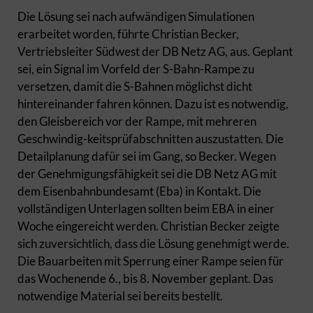
Die Lösung sei nach aufwändigen Simulationen
erarbeitet worden, führte Christian Becker,
Vertriebsleiter Südwest der DB Netz AG, aus. Geplant
sei, ein Signal im Vorfeld der S-Bahn-Rampe zu
versetzen, damit die S-Bahnen möglichst dicht
hintereinander fahren können. Dazu ist es notwendig,
den Gleisbereich vor der Rampe, mit mehreren
Geschwindig-keitsprüfabschnitten auszustatten. Die
Detailplanung dafür sei im Gang, so Becker. Wegen
der Genehmigungsfähigkeit sei die DB Netz AG mit
dem Eisenbahnbundesamt (Eba) in Kontakt. Die
vollständigen Unterlagen sollten beim EBA in einer
Woche eingereicht werden. Christian Becker zeigte
sich zuversichtlich, dass die Lösung genehmigt werde.
Die Bauarbeiten mit Sperrung einer Rampe seien für
das Wochenende 6., bis 8. November geplant. Das
notwendige Material sei bereits bestellt.