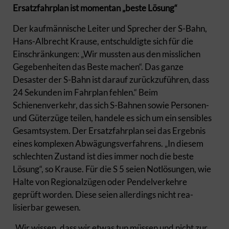
Ersatzfahrplan ist momentan „beste Lösung“
Der kaufmännische Leiter und Sprecher der S-Bahn,
Hans-Albrecht Krause, entschuldigte sich für die
Einschränkungen: „Wir mussten aus den misslichen
Gegebenheiten das Beste machen“. Das ganze
Desaster der S-Bahn ist darauf zurückzuführen, dass
24 Sekunden im Fahrplan fehlen.“ Beim
Schienenverkehr, das sich S-Bahnen sowie Personen-
und Güterzüge teilen, handele es sich um ein sensibles
Gesamtsystem. Der Ersatzfahrplan sei das Ergebnis
eines komplexen Abwägungsverfahrens. „In diesem
schlechten Zustand ist dies immer noch die beste
Lösung“, so Krause. Für die S 5 seien Notlösungen, wie
Halte von Regionalzügen oder Pendelverkehre
geprüft worden. Diese seien allerdings nicht rea-
lisierbar gewesen.
„Wir wissen, dass wir etwas tun müssen und nicht zur