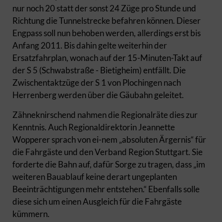
nur noch 20 statt der sonst 24 Züge pro Stunde und
Richtung die Tunnelstrecke befahren können. Dieser
Engpass soll nun behoben werden, allerdings erst bis
Anfang 2011. Bis dahin gelte weiterhin der
Ersatzfahrplan, wonach auf der 15-Minuten-Takt auf
der S 5 (Schwabstraße - Bietigheim) entfällt. Die
Zwischentaktzüge der S 1 von Plochingen nach
Herrenberg werden über die Gäubahn geleitet.
Zähneknirschend nahmen die Regionalräte dies zur
Kenntnis. Auch Regionaldirektorin Jeannette
Wopperer sprach von ei-nem „absoluten Ärgernis“ für
die Fahrgäste und den Verband Region Stuttgart. Sie
forderte die Bahn auf, dafür Sorge zu tragen, dass „im
weiteren Bauablauf keine derart ungeplanten
Beeinträchtigungen mehr entstehen.“ Ebenfalls solle
diese sich um einen Ausgleich für die Fahrgäste
kümmern.