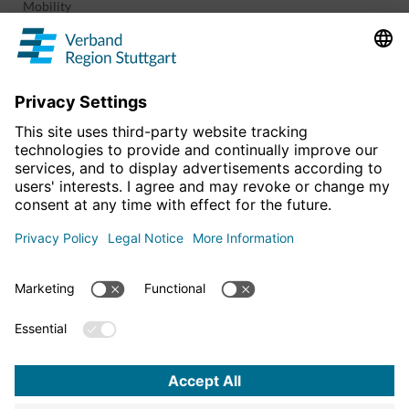
Mobility
Regional planning
Business development
Sport and culture
Projects & programs
overview
Information & Downloads
Publications
Geoinformation
The region in numbers
For more news
Legal Information
click here!
Data protection