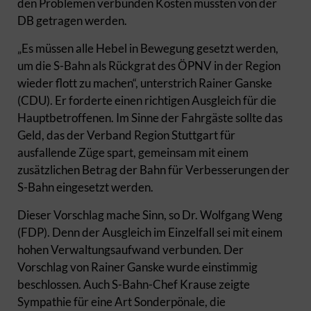
den Problemen verbunden Kosten müssten von der
DB getragen werden.
„Es müssen alle Hebel in Bewegung gesetzt werden,
um die S-Bahn als Rückgrat des ÖPNV in der Region
wieder flott zu machen“, unterstrich Rainer Ganske
(CDU). Er forderte einen richtigen Ausgleich für die
Hauptbetroffenen. Im Sinne der Fahrgäste sollte das
Geld, das der Verband Region Stuttgart für
ausfallende Züge spart, gemeinsam mit einem
zusätzlichen Betrag der Bahn für Verbesserungen der
S-Bahn eingesetzt werden.
Dieser Vorschlag mache Sinn, so Dr. Wolfgang Weng
(FDP). Denn der Ausgleich im Einzelfall sei mit einem
hohen Verwaltungsaufwand verbunden. Der
Vorschlag von Rainer Ganske wurde einstimmig
beschlossen. Auch S-Bahn-Chef Krause zeigte
Sympathie für eine Art Sonderpönale, die