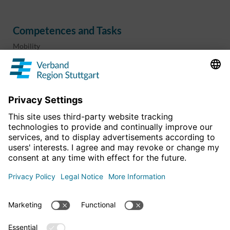
Competences and Tasks
Mobility
Regional planning
Business development
Sport and culture
Projects & programs
overview
Information & Downloads
Publications
Geoinformation
The region in numbers