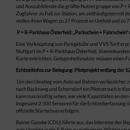
und Auszubildende die größte Nutzergruppe von P + R
Zugfahrer zu Fuß zur Station, am zeithäufigsten mit d
stellen ihren Wagen zu 27 Prozent im Umfeld und zu 7
P + R-Parkhaus Österfeld: „Parkschein = Fahrschein
Eine Verknüpfung von Parkgebühr und VVS-Tarif erp
Stuttgart im P + R-Parkhaus Österfeld. Stammkunden
Karte entrichten. Gelegenheitsnutzer müssen einen Fa
Echtzeitinfos zur Belegung: Pilotprojekt entlang der S
Um den Umstieg vom Auto auf Bahnen verlässlicher zu 
nach Backnang und Schorndorf ein Pilotversuch in K
kann man künftig sehen, wie viele Kapazitäten an den 
insgesamt 2.500 Sensoren für die Echtzeiterfassung si
offizielle Startschuss erfolgen.
Rainer Ganske (CDU) führte aus, das Interesse der Re
zum Umstieg in die S-Bahn zu motivieren. Wichtig sei 