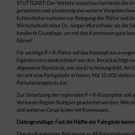
STUTTGART: Der Verkehrsausschuss hat heute die dre
genommen und einstimmig das weitere Vorgehen besch
Echtzeitinformationen zur Belegung der Plätze und di
Wirtschaftsdirektor Dr. Jürgen Wurmthaler als die Sä
fundierte Grundlage, um mit den Kommunen ganz konk
führen“.
Für wichtige P + R-Plätze soll das Konzept nun in en
Eigentürmern konkretisiert werden. Berücksichtigt wer
allgemeine Standards, wie das Erscheinungsbild. An 5
derzeit eine Parkgebühr erhoben. Mit 10.600 stellen d
Parkplatzangebots dar.
Zur Umsetzung der regionalen P + R-Konzeption soll a
Verbands Region Stuttgart gearbeitet werden. Wie di
und weiteren Gesprächen mit Kommunen.
Datengrundlage: Fast die Hälfte der Fahrgäste komm
Eine groß angelegte Befragung an 99 Bahnstationen im