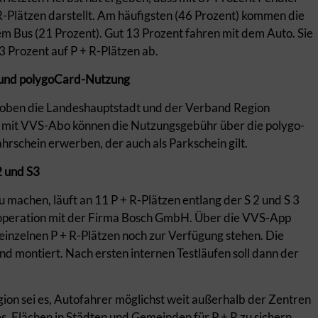
-Plätzen darstellt. Am häufigsten (46 Prozent) kommen die
em Bus (21 Prozent). Gut 13 Prozent fahren mit dem Auto. Sie
3 Prozent auf P + R-Plätzen ab.
“ und polygoCard-Nutzung
roben die Landeshauptstadt und der Verband Region
 mit VVS-Abo können die Nutzungsgebühr über die polygo-
hrschein erwerben, der auch als Parkschein gilt.
2 und S3
machen, läuft an 11 P + R-Plätzen entlang der S 2 und S 3
ooperation mit der Firma Bosch GmbH. Über die VVS-App
einzelnen P + R-Plätzen noch zur Verfügung stehen. Die
nd montiert. Nach ersten internen Testläufen soll dann der
gion sei es, Autofahrer möglichst weit außerhalb der Zentren
es, Flächen in Städten und Gemeinden für P + R zu sichern.