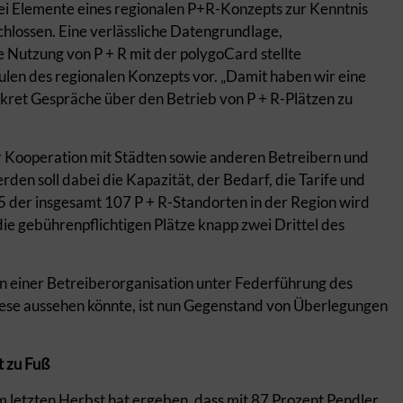
i Elemente eines regionalen P+R-Konzepts zur Kenntnis
lossen. Eine verlässliche Datengrundlage,
e Nutzung von P + R mit der polygoCard stellte
ulen des regionalen Konzepts vor. „Damit haben wir eine
ret Gespräche über den Betrieb von P + R-Plätzen zu
ger Kooperation mit Städten sowie anderen Betreibern und
den soll dabei die Kapazität, der Bedarf, die Tarife und
5 der insgesamt 107 P + R-Standorten in der Region wird
ie gebührenpflichtigen Plätze knapp zwei Drittel des
n einer Betreiberorganisation unter Federführung des
ese aussehen könnte, ist nun Gegenstand von Überlegungen
t zu Fuß
 letzten Herbst hat ergeben, dass mit 87 Prozent Pendler