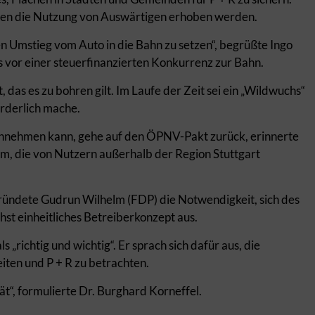
gen die Nutzung von Auswärtigen erhoben werden.
en Umstieg vom Auto in die Bahn zu setzen“, begrüßte Ingo
s vor einer steuerfinanzierten Konkurrenz zur Bahn.
das es zu bohren gilt. Im Laufe der Zeit sei ein „Wildwuchs“
orderlich mache.
annehmen kann, gehe auf den ÖPNV-Pakt zurück, erinnerte
m, die von Nutzern außerhalb der Region Stuttgart
egründete Gudrun Wilhelm (FDP) die Notwendigkeit, sich des
chst einheitliches Betreiberkonzept aus.
 „richtig und wichtig“. Er sprach sich dafür aus, die
iten und P + R zu betrachten.
tät“, formulierte Dr. Burghard Korneffel.