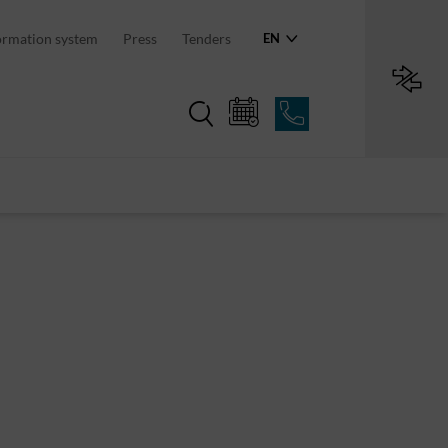
an region
ormation system
Press
Tenders
EN
Region in numbers