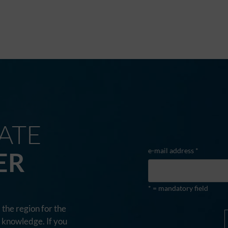
ATE
e-mail address *
ER
* = mandatory field
the region for the
d knowledge. If you