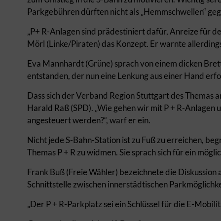
Parkgebühren dürften nicht als „Hemmschwellen“ ge
„P+ R-Anlagen sind prädestiniert dafür, Anreize für d
Mörl (Linke/Piraten) das Konzept. Er warnte allerding
Eva Mannhardt (Grüne) sprach von einem dicken Brett, 
entstanden, der nun eine Lenkung aus einer Hand erf
Dass sich der Verband Region Stuttgart des Themas 
Harald Raß (SPD). „Wie gehen wir mit P + R-Anlagen u
angesteuert werden?“, warf er ein.
Nicht jede S-Bahn-Station ist zu Fuß zu erreichen, b
Themas P + R zu widmen. Sie sprach sich für ein mögli
Frank Buß (Freie Wähler) bezeichnete die Diskussion als
Schnittstelle zwischen innerstädtischen Parkmöglichke
„Der P + R-Parkplatz sei ein Schlüssel für die E-Mobili