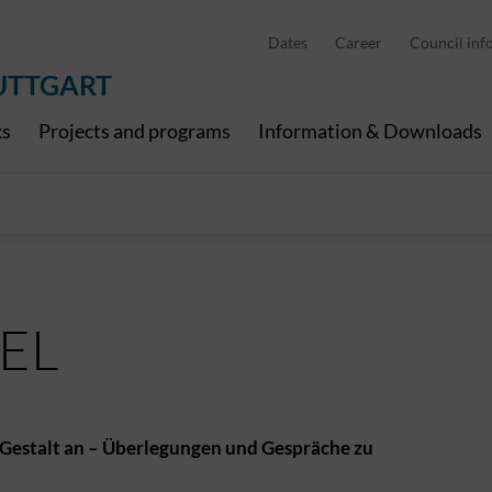
Pedelec charging points
Cities and municipalities
Waste management
Stuttgart metropolit
Dates
Career
Council inf
Economy and tourism
RegioNah
Digital channels
All News
UTTGART
ks
Projects and programs
Information & Downloads
IEL
 Gestalt an – Überlegungen und Gespräche zu