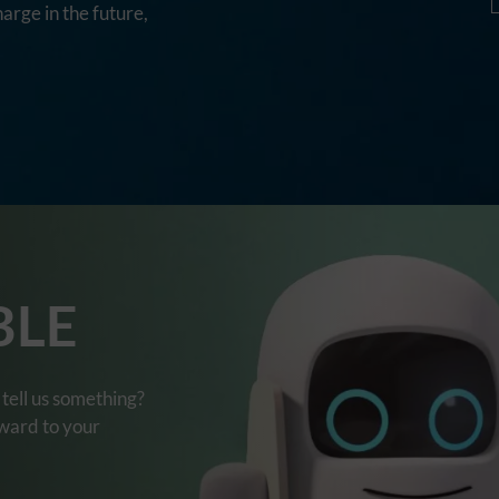
harge in the future,
BLE
tell us something?
rward to your