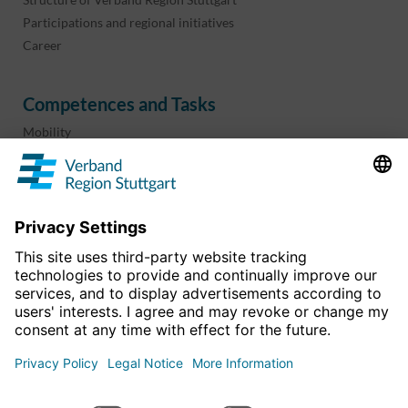
Participations and regional initiatives
Career
Competences and Tasks
Mobility
Regional planning
Business development
Sport and culture
Projects & programs
overview
Information & Downloads
Publications
Geoinformation