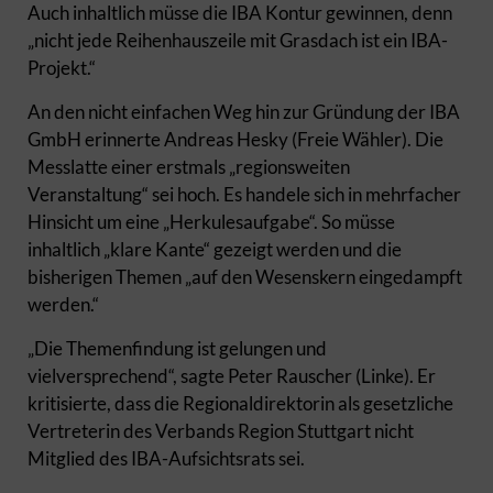
Auch inhaltlich müsse die IBA Kontur gewinnen, denn
„nicht jede Reihenhauszeile mit Grasdach ist ein IBA-
Projekt.“
An den nicht einfachen Weg hin zur Gründung der IBA
GmbH erinnerte Andreas Hesky (Freie Wähler). Die
Messlatte einer erstmals „regionsweiten
Veranstaltung“ sei hoch. Es handele sich in mehrfacher
Hinsicht um eine „Herkulesaufgabe“. So müsse
inhaltlich „klare Kante“ gezeigt werden und die
bisherigen Themen „auf den Wesenskern eingedampft
werden.“
„Die Themenfindung ist gelungen und
vielversprechend“, sagte Peter Rauscher (Linke). Er
kritisierte, dass die Regionaldirektorin als gesetzliche
Vertreterin des Verbands Region Stuttgart nicht
Mitglied des IBA-Aufsichtsrats sei.