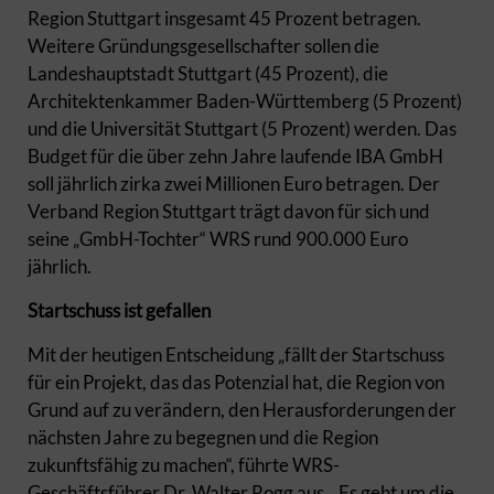
Region Stuttgart insgesamt 45 Prozent betragen.
Weitere Gründungsgesellschafter sollen die
Landeshauptstadt Stuttgart (45 Prozent), die
Architektenkammer Baden-Württemberg (5 Prozent)
und die Universität Stuttgart (5 Prozent) werden. Das
Budget für die über zehn Jahre laufende IBA GmbH
soll jährlich zirka zwei Millionen Euro betragen. Der
Verband Region Stuttgart trägt davon für sich und
seine „GmbH-Tochter“ WRS rund 900.000 Euro
jährlich.
Startschuss ist gefallen
Mit der heutigen Entscheidung „fällt der Startschuss
für ein Projekt, das das Potenzial hat, die Region von
Grund auf zu verändern, den Herausforderungen der
nächsten Jahre zu begegnen und die Region
zukunftsfähig zu machen“, führte WRS-
Geschäftsführer Dr. Walter Rogg aus. „Es geht um die