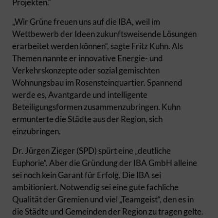
Projekten.“
„Wir Grüne freuen uns auf die IBA, weil im
Wettbewerb der Ideen zukunftsweisende Lösungen
erarbeitet werden können“, sagte Fritz Kuhn. Als
Themen nannte er innovative Energie- und
Verkehrskonzepte oder sozial gemischten
Wohnungsbau im Rosensteinquartier. Spannend
werde es, Avantgarde und intelligente
Beteiligungsformen zusammenzubringen. Kuhn
ermunterte die Städte aus der Region, sich
einzubringen.
Dr. Jürgen Zieger (SPD) spürt eine „deutliche
Euphorie“. Aber die Gründung der IBA GmbH alleine
sei noch kein Garant für Erfolg. Die IBA sei
ambitioniert. Notwendig sei eine gute fachliche
Qualität der Gremien und viel „Teamgeist“, den es in
die Städte und Gemeinden der Region zu tragen gelte.