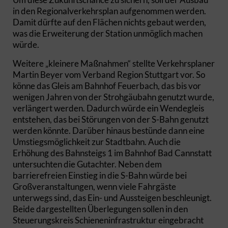
in den Regionalverkehrsplan aufgenommen werden.
Damit dürfte auf den Flächen nichts gebaut werden,
was die Erweiterung der Station unmöglich machen
würde.
Weitere „kleinere Maßnahmen“ stellte Verkehrsplaner
Martin Beyer vom Verband Region Stuttgart vor. So
könne das Gleis am Bahnhof Feuerbach, das bis vor
wenigen Jahren von der Strohgäubahn genutzt wurde,
verlängert werden. Dadurch würde ein Wendegleis
entstehen, das bei Störungen von der S-Bahn genutzt
werden könnte. Darüber hinaus bestünde dann eine
Umstiegsmöglichkeit zur Stadtbahn. Auch die
Erhöhung des Bahnsteigs 1 im Bahnhof Bad Cannstatt
untersuchten die Gutachter. Neben dem
barrierefreien Einstieg in die S-Bahn würde bei
Großveranstaltungen, wenn viele Fahrgäste
unterwegs sind, das Ein- und Aussteigen beschleunigt.
Beide dargestellten Überlegungen sollen in den
Steuerungskreis Schieneninfrastruktur eingebracht