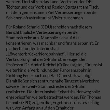
werden. Dort sitzen das Land, Vertreter der DB-
Töchter und der Verband Region Stuttgart am Tisch,
mit dem gemeinsamen Ziel Verbesserungen bei der
Schieneninfrastruktur ins Visier zu nehmen.
Für Roland Schmid (CDU) scheiden nach diesem
Bericht bauliche Verbesserungen bei der
Stammstrecke aus. Man solle sich auf das
konzentrieren, was machbar und finanzierbar ist. Er
plädierte für den Interimshalt
„Löwentorbrücke/Nordbahnhof“. Hier sei die
Verknüpfung mit der S-Bahn überzeugender.
Professor Dr. André Reichel (Grüne) sagte: „Für uns ist
weiterhin die Verbindung der Panoramabahn in
Richtung Feuerbach und Bad Cannstatt wichtig.“
Damit ließen sich zentrumsnahe Tangentialverkehre
sowie eine zweite Stammstrecke der S-Bahn
realisieren. Der Interimshalt Eckartshaldenweg solle
ergebnisoffen weiterbetrachtet werden. Für Thomas
Leipnitz (SPD) zeigen die „Ergebnisse, dass es richtig
war, von Anfang an auf den Erhalt der