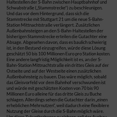
Haltestellen der S-Bahn zwischen Hauptbahnhof und
Schwabstraße („Stammstrecke“) zu beschleunigen.
Und das vor dem Hintergrund, dass sich die
Stammtrecke mit Stuttgart 21 um die neue S-Bahn-
Station Mittnachtstraße verlängert. Zusätzlichen
Außenbahnsteigen an den S-Bahn-Haltestellen der
bisherigen Stammstrecke erteilen die Gutachter eine
Absage. Abgesehen davon, dass es baulich schwierig
ist, in den Bestand einzugreifen, würde diese Lösung
geschätzt 50 bis 100 Millionen Euro pro Station kosten.
Eine andere langfristig Möglichkeit ist es, an der S-
Bahn-Station Mittnachtstraße ein drittes Gleis auf der
Ostseite und auf der Westseite einen zusätzlichen
Außenbahnsteig zu bauen. Das wäre möglich, sobald
das Gleisvorfeld vor dem Bahnhof verschwunden ist
und würde mit geschätzten Kosten von 70 bis 90
Millionen Euro alleine für das dritte Gleis zu Buche
schlagen. Allerdings sehen die Gutachter darin „einen
erheblichen Mehrnutzen“, weil dadurch eine flexiblere
Nutzung der Gleise durch die S-Bahn möglich wäre.
Um diese Zukunftschance zu sichern, soll der Ausbau