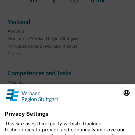
Verband
About us
Structure of Verband Region Stuttgart
Participations and regional initiatives
Career
Competences and Tasks
Mobility
Regional planning
Business development
Sport and culture
Projects & programs
overview