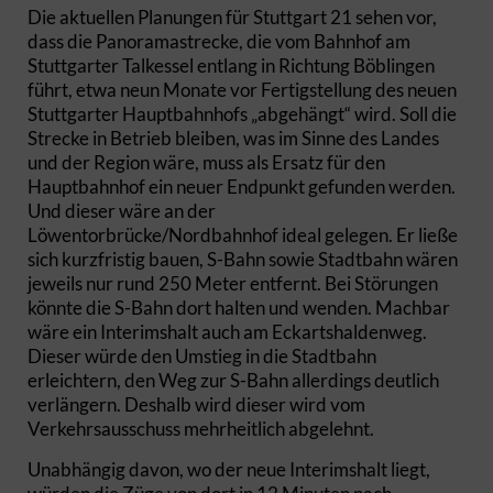
Die aktuellen Planungen für Stuttgart 21 sehen vor,
dass die Panoramastrecke, die vom Bahnhof am
Stuttgarter Talkessel entlang in Richtung Böblingen
führt, etwa neun Monate vor Fertigstellung des neuen
Stuttgarter Hauptbahnhofs „abgehängt“ wird. Soll die
Strecke in Betrieb bleiben, was im Sinne des Landes
und der Region wäre, muss als Ersatz für den
Hauptbahnhof ein neuer Endpunkt gefunden werden.
Und dieser wäre an der
Löwentorbrücke/Nordbahnhof ideal gelegen. Er ließe
sich kurzfristig bauen, S-Bahn sowie Stadtbahn wären
jeweils nur rund 250 Meter entfernt. Bei Störungen
könnte die S-Bahn dort halten und wenden. Machbar
wäre ein Interimshalt auch am Eckartshaldenweg.
Dieser würde den Umstieg in die Stadtbahn
erleichtern, den Weg zur S-Bahn allerdings deutlich
verlängern. Deshalb wird dieser wird vom
Verkehrsausschuss mehrheitlich abgelehnt.
Unabhängig davon, wo der neue Interimshalt liegt,