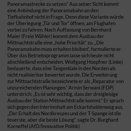
Panoramastrecke zu setzen.“ Aus seiner Sicht kommt
eine Anbindung der Panoramabahn an den
Tiefbahnhof nicht in Frage. Denn diese Variante würde
der Überlegung „Tür und Tor“ öffnen, am Flughafen
vorbei zu fahren. Nach Auffassung von Bernhard
Maier (Freie Wähler) kommt dem Ausbau der
Mittnachtstraße eine „hohe Priorität“ zu. „Die
Panoramabahn muss erhalten bleiben“, formulierte er.
Über das Betriebsprogramm lasse sich heute nicht
abschließend entscheiden. Wolfgang Hoepfner (Linke)
bedauerte, dass eine Tangentiale in den Norden als
nicht realisierbar bewertet wurde. Die Erweiterung
zur Mittnachtstraße bezeichnete er als „Reparatur von
unzureichenden Planungen.“ Armin Serwani (FDP)
unterstrich: „Es ist sehr wichtig, dass der dreigleisige
Ausbau der Station Mittnachtstraße kommt.“ Er sprach
sich gegen den Interimshalt am Eckartshaldenweg aus.
„Der Erhalt des Nordkreuzes und der T-Spange ist die
teuerste, aber die beste Lösung“, sagte Dr. Burghard
Korneffel (AfD/Innovative Politik)