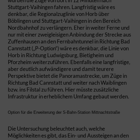
würden die Züge von dort in 12 Minuten nach
Stuttgart-Vaihingen fahren. Langfristig wäre es
denkbar, die Regionalzuglinie von Horb über
Böblingen und Stuttgart-Vaihingen in den Bereich
Nordbahnhof zu verlängern. Eher in weiter Ferne und
nur mit einer zweigleisigen Anbindung der Strecke aus
Zuffenhausen an den Fernbahntunnel in Richtung Bad
Cannstatt („P-Option“) wäre es denkbar, die Linie von
Horb in Richtung Ludwigsburg, Bietigheim und
Pforzheim weiterzuführen. Ebenfalls eine langfristige,
aber deutlich aufwändigere und damit teurere
Perspektive bietet die Panoramastrecke, um Züge in
Richtung Bad Cannstatt und weiter nach Waiblingen
bzw. ins Filstal zu führen. Hier müsste zusätzliche
Infrastruktur in erheblichem Umfang gebaut werden.
Option für die Erweiterung der S-Bahn-Station Mittnachtstraße
Die Untersuchung beleuchtet auch, welche
Möglichkeiten es gibt, das Ein- und Aussteigen an den