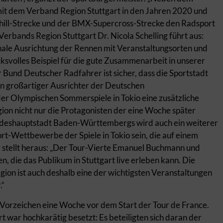
t dem Verband Region Stuttgart in den Jahren 2020 und
hill-Strecke und der BMX-Supercross-Strecke den Radsport
 Verbands Region Stuttgart Dr. Nicola Schelling führt aus:
onale Ausrichtung der Rennen mit Veranstaltungsorten und
svolles Beispiel für die gute Zusammenarbeit in unserer
 Bund Deutscher Radfahrer ist sicher, dass die Sportstadt
n großartiger Ausrichter der Deutschen
der Olympischen Sommerspiele in Tokio eine zusätzliche
ion nicht nur die Protagonisten der eine Woche später
ndeshauptstadt Baden-Württembergs wird auch ein weiterer
ort-Wettbewerbe der Spiele in Tokio sein, die auf einem
r stellt heraus: „Der Tour-Vierte Emanuel Buchmann und
 die das Publikum in Stuttgart live erleben kann. Die
egion ist auch deshalb eine der wichtigsten Veranstaltungen
.“
 Vorzeichen eine Woche vor dem Start der Tour de France.
 war hochkarätig besetzt: Es beteiligten sich daran der