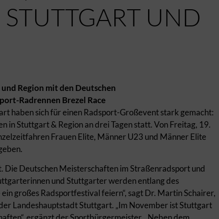
STUTTGART UND R
t und Region mit den Deutschen
port-Radrennen Brezel Race
art haben sich für einen Radsport-Großevent stark gemacht:
in Stuttgart & Region an drei Tagen statt. Von Freitag, 19.
Einzelzeitfahren Frauen Elite, Männer U23 und Männer Elite
geben.
art. Die Deutschen Meisterschaften im Straßenradsport und
uttgarterinnen und Stuttgarter werden entlang des
n großes Radsportfestival feiern“, sagt Dr. Martin Schairer,
der Landeshauptstadt Stuttgart. „Im November ist Stuttgart
haften“, ergänzt der Sportbürgermeister. „Neben dem