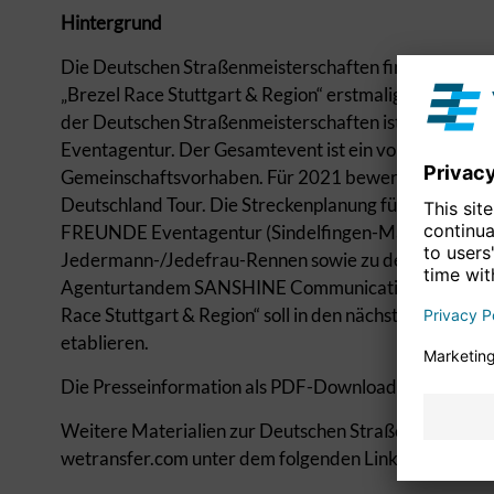
Hintergrund
Die Deutschen Straßenmeisterschaften finden von (19.
„Brezel Race Stuttgart & Region“ erstmalig am Sonnta
der Deutschen Straßenmeisterschaften ist der Bund
Eventagentur. Der Gesamtevent ist ein von Landeshau
Gemeinschaftsvorhaben. Für 2021 bewerben sich Stadt
Deutschland Tour. Die Streckenplanung für beide Renn
FREUNDE Eventagentur (Sindelfingen-Maichingen) 
Jedermann-/Jedefrau-Rennen sowie zu den Deutschen
Agenturtandem SANSHINE Communications und Wort
Race Stuttgart & Region“ soll in den nächsten Jahren f
etablieren.
Die Presseinformation als PDF-Download
Weitere Materialien zur Deutschen Straßenradsport
wetransfer.com unter dem folgenden Link herunterg