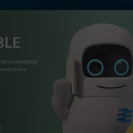
BLE
tell us something?
rward to your