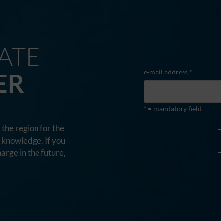
ATE
e-mail address *
ER
* = mandatory field
the region for the
d knowledge. If you
harge in the future,