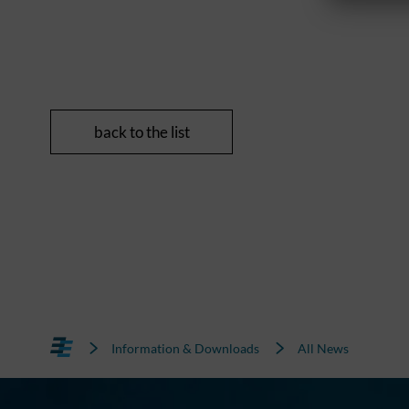
back to the list
Information & Downloads
All News