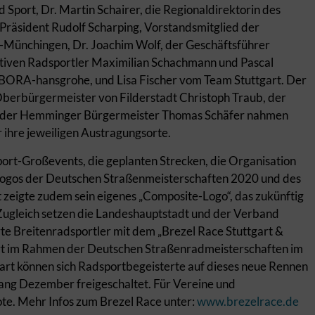
d Sport, Dr. Martin Schairer, die Regionaldirektorin des
-Präsident Rudolf Scharping, Vorstandsmitglied der
-Münchingen, Dr. Joachim Wolf, der Geschäftsführer
iven Radsportler Maximilian Schachmann und Pascal
ORA-hansgrohe, und Lisa Fischer vom Team Stuttgart. Der
berbürgermeister von Filderstadt Christoph Traub, der
d der Hemminger Bürgermeister Thomas Schäfer nahmen
er ihre jeweiligen Austragungsorte.
ort-Großevents, die geplanten Strecken, die Organisation
Logos der Deutschen Straßenmeisterschaften 2020 und des
 zeigte zudem sein eigenes „Composite-Logo“, das zukünftig
Zugleich setzen die Landeshauptstadt und der Verband
rte Breitenradsportler mit dem „Brezel Race Stuttgart &
rt im Rahmen der Deutschen Straßenradmeisterschaften im
art können sich Radsportbegeisterte auf dieses neue Rennen
ang Dezember freigeschaltet. Für Vereine und
te. Mehr Infos zum Brezel Race unter:
www.brezelrace.de