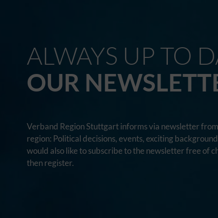
ALWAYS UP TO D
OUR NEWSLETT
Verband Region Stuttgart informs via newsletter from 
region: Political decisions, events, exciting backgroun
would also like to subscribe to the newsletter free of c
then register.