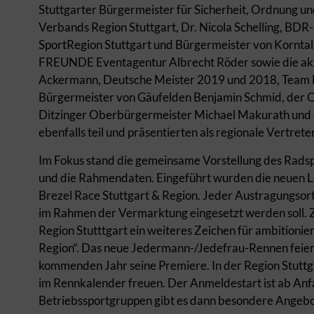
Stuttgarter Bürgermeister für Sicherheit, Ordnung un
Verbands Region Stuttgart, Dr. Nicola Schelling, BDR
SportRegion Stuttgart und Bürgermeister von Korntal
FREUNDE Eventagentur Albrecht Röder sowie die akt
Ackermann, Deutsche Meister 2019 und 2018, Team B
Bürgermeister von Gäufelden Benjamin Schmid, der O
Ditzinger Oberbürgermeister Michael Makurath un
ebenfalls teil und präsentierten als regionale Vertret
Im Fokus stand die gemeinsame Vorstellung des Radsp
und die Rahmendaten. Eingeführt wurden die neuen 
Brezel Race Stuttgart & Region. Jeder Austragungsort
im Rahmen der Vermarktung eingesetzt werden soll. 
Region Stutttgart ein weiteres Zeichen für ambitionie
Region“. Das neue Jedermann-/Jedefrau-Rennen feie
kommenden Jahr seine Premiere. In der Region Stuttg
im Rennkalender freuen. Der Anmeldestart ist ab Anf
Betriebssportgruppen gibt es dann besondere Angebo