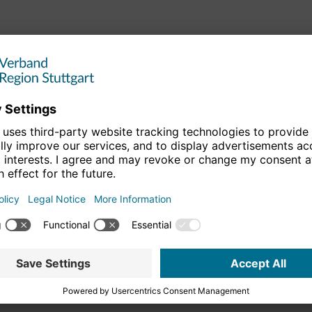
 bis 21. Juni 2020) statt. In diesem Rahmen wird auch das
g, 21. Juni 2020 im Rahmen veranstaltet. Der Veranstalter
 Deutscher Radfahrer und der Ausrichter die FREUNDE
ptstadt Stuttgart und Verband Region Stuttgart gefördertes
 und Region aktuell um das Finale der Schlussetappe der
en verantwortet und führt der regionale Veranstalter
durch. Die Gesamtkommunikation zum neuen
 Straßenmeisterschaften 2020 begleitet das Stuttgarter
Freunde Kommunikation. Das neue Radrennen „Brezel
ortgesetzt werden und sich in der Region langfristig
meisterschaft 2020 und dem Brezel Race 2020 können per
eladen werden:
https://we.tl/t-4tvTizNImD