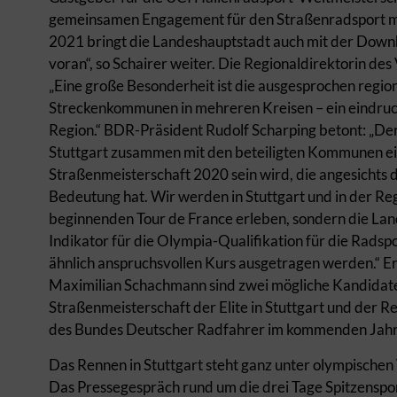
gemeinsamen Engagement für den Straßenradsport mi
2021 bringt die Landeshauptstadt auch mit der Down
voran“, so Schairer weiter. Die Regionaldirektorin des
„Eine große Besonderheit ist die ausgesprochen regi
Streckenkommunen in mehreren Kreisen – ein eindruck
Region.“ BDR-Präsident Rudolf Scharping betont: „Der
Stuttgart zusammen mit den beteiligten Kommunen ei
Straßenmeisterschaft 2020 sein wird, die angesichts 
Bedeutung hat. Wir werden in Stuttgart und in der Reg
beginnenden Tour de France erleben, sondern die La
Indikator für die Olympia-Qualifikation für die Radsp
ähnlich anspruchsvollen Kurs ausgetragen werden.“ E
Maximilian Schachmann sind zwei mögliche Kandidaten,
Straßenmeisterschaft der Elite in Stuttgart und der R
des Bundes Deutscher Radfahrer im kommenden Jahr
Das Rennen in Stuttgart steht ganz unter olympischen
Das Pressegespräch rund um die drei Tage Spitzensport