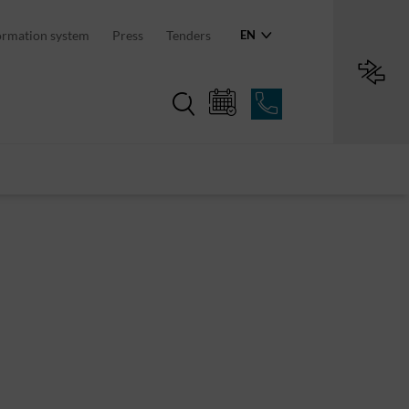
an region
ormation system
Press
Tenders
EN
Region in numbers