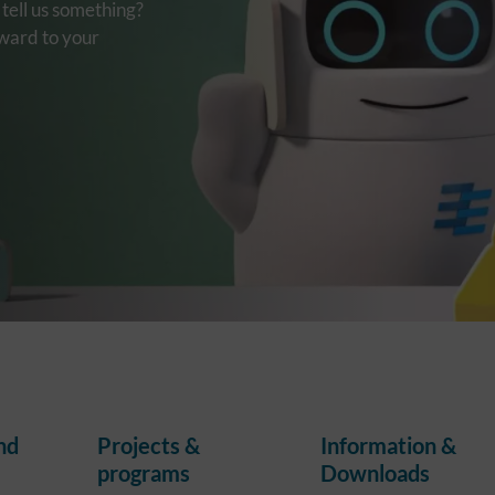
tell us something?
rward to your
nd
Projects &
Information &
programs
Downloads