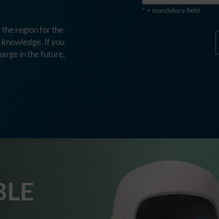
* = mandatory field
the region for the
d knowledge. If you
harge in the future,
BLE