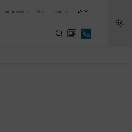
an region
ormation system
Press
Tenders
EN
Region in numbers