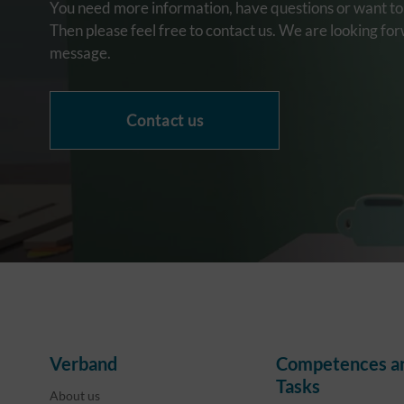
You need more information, have questions or want to 
Then please feel free to contact us. We are looking fo
message.
Contact us
Verband
Competences a
Tasks
About us