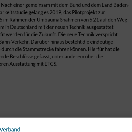
. Nach einer gemeinsam mit dem Bund und dem Land Baden-
eitsstudie gelang es 2019, das Pilotprojekt zur
ETCS im Rahmen der Umbaumaßnahmen von S 21 auf den Weg
tem in Deutschland mit der neuen Technik ausgestattet
 fit werden für die Zukunft. Die neue Technik verspricht
-Bahn-Verkehr. Darüber hinaus besteht die eindeutige
durch die Stammstrecke fahren können. Hierfür hat die
de Beschlüsse gefasst, unter anderem über die
ren Ausstattung mit ETCS.