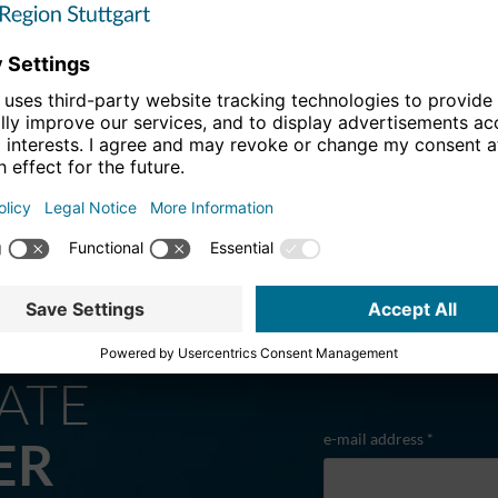
ATE
e-mail address *
ER