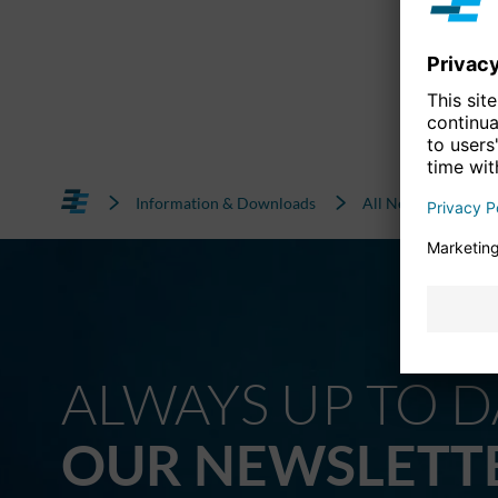
Information & Downloads
All News
ALWAYS UP TO D
OUR NEWSLETT