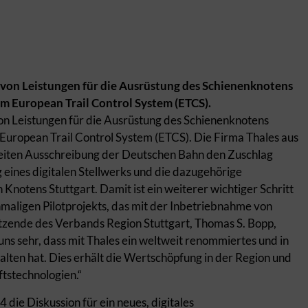
 von Leistungen für die Ausrüstung des Schienenknotens
em European Trail Control System (ETCS).
n Leistungen für die Ausrüstung des Schienenknotens
European Trail Control System (ETCS). Die Firma Thales aus
weiten Ausschreibung der Deutschen Bahn den Zuschlag
 eines digitalen Stellwerks und die dazugehörige
Knotens Stuttgart. Damit ist ein weiterer wichtiger Schritt
inmaligen Pilotprojekts, das mit der Inbetriebnahme von
itzende des Verbands Region Stuttgart, Thomas S. Bopp,
s sehr, dass mit Thales ein weltweit renommiertes und in
lten hat. Dies erhält die Wertschöpfung in der Region und
ftstechnologien.“
die Diskussion für ein neues, digitales