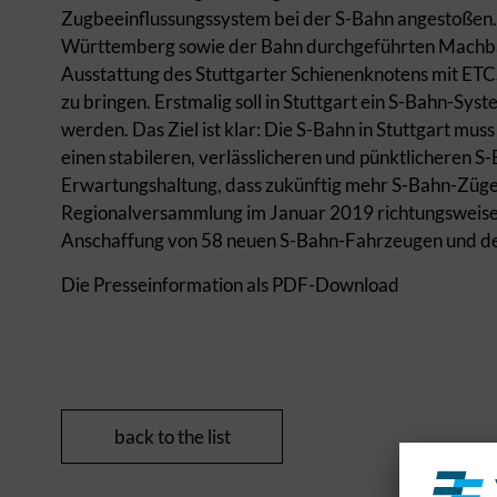
Zugbeeinflussungssystem bei der S-Bahn angestoßen
Württemberg sowie der Bahn durchgeführten Machbark
Ausstattung des Stuttgarter Schienenknotens mit 
zu bringen. Erstmalig soll in Stuttgart ein S-Bahn-Sys
werden. Das Ziel ist klar: Die S-Bahn in Stuttgart muss
einen stabileren, verlässlicheren und pünktlicheren S
Erwartungshaltung, dass zukünftig mehr S-Bahn-Züge 
Regionalversammlung im Januar 2019 richtungsweisen
Anschaffung von 58 neuen S-Bahn-Fahrzeugen und de
Die Presseinformation als PDF-Download
back to the list