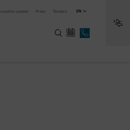
an region
ormation system
Press
Tenders
EN
Region in numbers