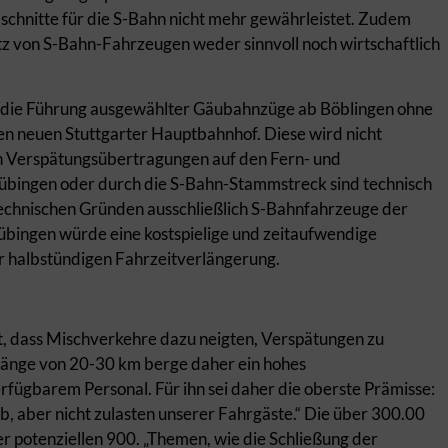
bschnitte für die S-Bahn nicht mehr gewährleistet. Zudem
satz von S-Bahn-Fahrzeugen weder sinnvoll noch wirtschaftlich
die Führung ausgewählter Gäubahnzüge ab Böblingen ohne
en neuen Stuttgarter Hauptbahnhof. Diese wird nicht
en Verspätungsübertragungen auf den Fern- und
Tübingen oder durch die S-Bahn-Stammstreck sind technisch
echnischen Gründen ausschließlich S-Bahnfahrzeuge der
bingen würde eine kostspielige und zeitaufwendige
er halbstündigen Fahrzeitverlängerung.
, dass Mischverkehre dazu neigten, Verspätungen zu
Länge von 20-30 km berge daher ein hohes
fügbarem Personal. Für ihn sei daher die oberste Prämisse:
b, aber nicht zulasten unserer Fahrgäste.“ Die über 300.00
r potenziellen 900. „Themen, wie die Schließung der