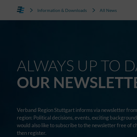
Information & Downloads
All News
ALWAYS UP TO D
OUR NEWSLETT
Verband Region Stuttgart informs via newsletter from 
region: Political decisions, events, exciting backgroun
would also like to subscribe to the newsletter free of c
then register.