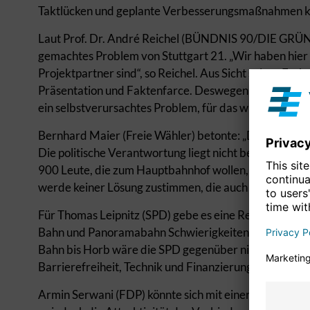
Taktlücken und geplante Verbesserungsmaßnahmen kön
Laut Prof. Dr. André Reichel (BÜNDNIS 90/DIE GRÜNEN
gemachtes Problem von Stuttgart 21. „Wir haben hier 
Projektpartner sind“, so Reichel. Aus Sicht seiner Fr
Präsentation und Faktenfarce. Deswegen sei eine Wie
ein selbstverursachtes Problem, für das wir pfiffige L
Bernhard Maier (Freie Wähler) betonte: „Die Region is
Die politische Verantwortung liegt nicht bei uns.“ Er
900 Leute, die zum Hauptbahnhof wollen, soll ein ganz
werde keiner Lösung zustimmen, die auch nur in gerin
Für Thomas Leipnitz (SPD) gebe es eine Reihe weitere
Bahn und Panoramabahn Schwierigkeiten bereiten wer
Bahn bis Horb wäre die SPD gegenüber nicht abgeneig
Barrierefreiheit, Technik und Finanzierung geklärt sei
Armin Serwani (FDP) könnte sich mit einer Verlänger