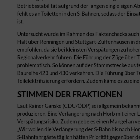
Betriebsstabilität aufgrund der langen eingleisigen A
fehlt es an Toiletten in den S-Bahnen, sodass der Ein
ist.
Untersucht wurde im Rahmen des Faktenchecks auch 
Halt über Renningen und Stuttgart-Zuffenhausen in d
empfohlen, da sie bei kleinsten Verspätungen zu hoh
Regionalverkehr führen. Die Führung der Züge über 
problematisch. So können auf der Stammstrecke aus t
Baureihe 423 und 430 verkehren. Die Führung über Tü
Teilelektrifizierung erfordern. Zudem käme es zu ein
STIMMEN DER FRAKTIONEN
Laut Rainer Ganske (CDU/ÖDP) sei allgemein bekannt
produzieren. Eine Verlängerung nach Horb mit einer 
Verspätungsrisiko. Zudem gebe es einen Mangel an ver
„Wir wollen die Verlängerung der S-Bahn bis nach Hor
S-Bahnfahrgäste täglich hätten Priorität gegenüber de