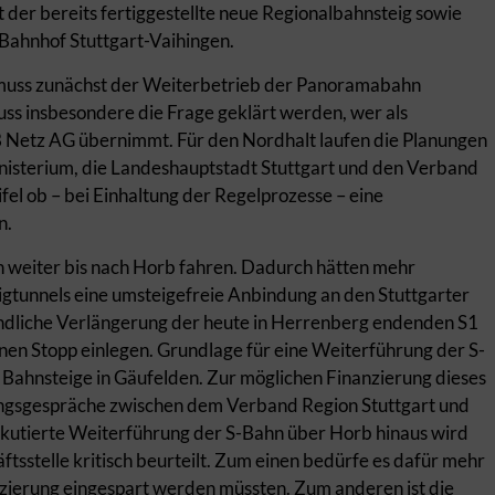
t der bereits fertiggestellte neue Regionalbahnsteig sowie
ahnhof Stuttgart-Vaihingen.
 muss zunächst der Weiterbetrieb der Panoramabahn
uss insbesondere die Frage geklärt werden, wer als
 Netz AG übernimmt. Für den Nordhalt laufen die Planungen
nisterium, die Landeshauptstadt Stuttgart und den Verband
fel ob – bei Einhaltung der Regelprozesse – eine
n.
weiter bis nach Horb fahren. Dadurch hätten mehr
igtunnels eine umsteigefreie Anbindung an den Stuttgarter
tündliche Verlängerung der heute in Herrenberg endenden S1
nen Stopp einlegen. Grundlage für eine Weiterführung der S-
r Bahnsteige in Gäufelden. Zur möglichen Finanzierung dieses
ungsgespräche zwischen dem Verband Region Stuttgart und
kutierte Weiterführung der S-Bahn über Horb hinaus wird
sstelle kritisch beurteilt. Zum einen bedürfe es dafür mehr
zierung eingespart werden müssten. Zum anderen ist die