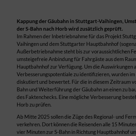
Kappung der Gäubahn in Stuttgart-Vaihingen, Umsti
der S-Bahn nach Horb wird zusätzlich geprüft.
Im Rahmen der Inbetriebnahme für das Projekt Stuttg
Vaihingen und dem Stuttgarter Hauptbahnhof (sogen
Außerbetriebnahme steht bis zur voraussichtlichen Fe
umsteigefreie Anbindung für Fahrgäste aus dem Raum
Hauptbahnhof zur Verfügung. Um die Auswirkungen au
Verbesserungspotentiale zu identifizieren, wurden i
diskutiert und bewertet. Für die in diesem Zeitraum 
Bahn und Weiterführung der Gäubahn an einen zu baue
des Faktenchecks. Eine mögliche Verbesserung besteht
Horb zu prüfen.
Ab Mitte 2025 sollen die Züge des Regional- und Fernv
verkehren. Dort können die Reisenden alle 15 Minuten 
vier Minuten zur S-Bahn in Richtung Hauptbahnhof ums