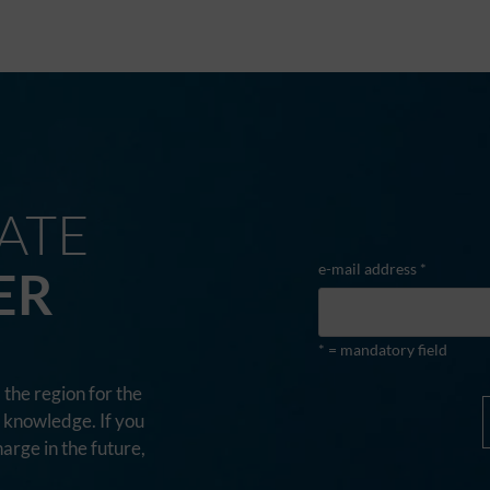
ATE
e-mail address *
ER
* = mandatory field
the region for the
d knowledge. If you
harge in the future,