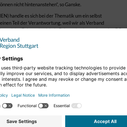
nen nicht hintenanstehen“, so Ganske.
) handle es sich bei der Thematik um ein selbst
einen Teil der Verantwortung, weil wir als Verband
aktion sei der Faktencheck kein Faktencheck, sondern eine DB
derholung durch externe Gutachter nötig. „Wir haben hier
ösungen finden müssen.“
t Träger der S-Bahn und die S-Bahn ist nicht unterbrochen.
 fragte sich, warum das Problem so groß gemacht werde. „Für
es System auf den Kopf gestellt werden.“ Seine Fraktion
gen Teilen eine Einschränkung der S-Bahn bedeute.
 Fragen zu klären, wie den Ergänzungsbahnhof, der für S-
de und dessen Beerdigung dringend notwendig sei. Einer S-
t, wenn die Rahmenbedingungen, wie z. B. die
en.
ung nach Horb anfreunden. Aufgrund der Fahrzeit bezweifle