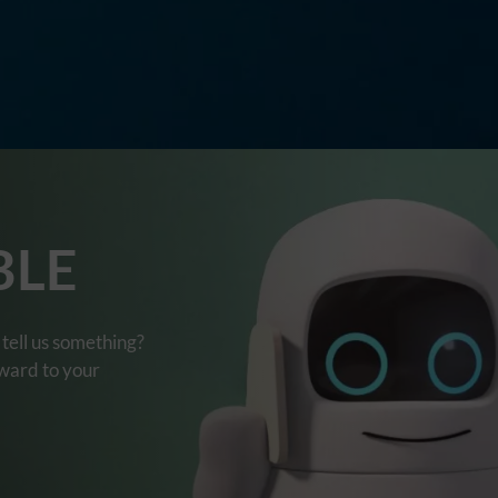
BLE
tell us something?
rward to your