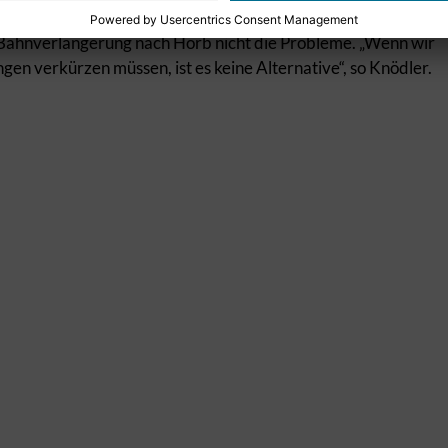
-Bahnverlängerung nach Horb nicht die Probleme. „Wenn wir
en verkürzen müssen, ist es keine Alternative“, so Knödler.