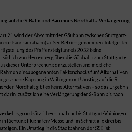
eg auf die S-Bahn und Bau eines Nordhalts. Verlängerung
art 21 wird der Abschnitt der Gäubahn zwischen Stuttgart-
annte Panoramabahn) außer Betrieb genommen. Infolge der
rtigstellung des Pfaffensteigtunnels 2032 keine
 südlich von Herrenberg über die Gäubahn zum Stuttgarter
s dieser Unterbrechung darzustellen und mögliche
m Rahmen eines sogenannten Faktenchecks fünf Alternativen
vorgesehene Kappung in Vaihingen mit Umstieg auf die S-
nden Nordhalt gibt es keine Alternativen – so das Ergebnis
 darin, zusätzlich eine Verlängerung der S-Bahn bis nach
erkehrs grundsätzlich erst mal nur bis Stuttgart-Vaihingen
in Richtung Flughafen/Messe und im Schnitt alle drei bis
teigen. Ein Umstieg in die Stadtbahnen der SSB ist