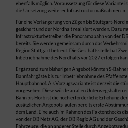
ebenfalls möglich. Voraussetzung für diese Variante is
die Umsetzung weiterer Infrastrukturmaßnahmen im B
Für eine Verlängerung von Zügen bis Stuttgart-Nord
gesichert und der Nordhalt realisiert werden. Dazu m
Infrastrukturbetreiber die Panoramabahn von der DB
bereits. Sie werden gemeinsam durch das Verkehrsmi
Region Stuttgart betreut. Die Geschäftsstelle hat Zwei
Inbetriebnahme des Nordhalts vor 2027 erfolgen kan
Ergänzend zum bisherigen Angebot könnten S-Bahnen 
Bahnfahrgäste bis zur Inbetriebnahme des Pfaffenste
Hauptbahnhof. Als Vorzugsvariante ist derzeit die s
vorgesehen. Diese würde an allen Unterwegshalten ei
Bahn bis Horb ist die noch erforderliche Erhöhung de
zusätzlichen Angebots laufen bereits erste Abstimm
dem Land. Eine auch im Rahmen des Faktenchecks dis
von der DB Netz AG, der DB Regio AG und der Geschäft
Fahrzeuge, die an anderer Stelle durch Angebotsredu