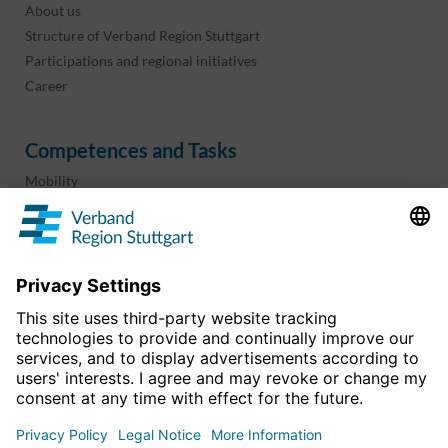
About us
Structure of Verband Region Stuttgart
Participations and regional initiatives
Career
Competences and Tasks
Mobility
Regional planning
Business development
Sport and culture
Projects & programs
overview
Information & Downloads
Publications