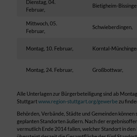
Dienstag, 04.
Bietigheim-Bissinge
Februar,
Mittwoch, 05.
Schwieberdingen,
Februar,
Montag, 10. Februar,
Korntal-Münchinge
Montag, 24. Februar,
Großbottwar,
Alle Unterlagen zur Bürgerbeteiligung sind ab Montag
Stuttgart
www.region-stuttgart.org/gewerbe
zu finde
Behörden, Verbände, Städte und Gemeinden können sic
geplanten Standorten äußern. Nach der ergebnisoffe
vermutlich Ende 2014 fallen, welcher Standort in de
übersteigt derzeit die Gesamtfläche der fünf Stando