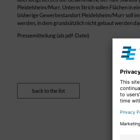
Pleidelsheim/Murr. Unterm Strich sollen Flächen in
bisherige Gewerbestandort Pleidelsheim/Murr soll im
werden, in dem grundsätzlich nicht gebaut werden dar
Pressemitteilung (als pdf-Datei)
back to the list