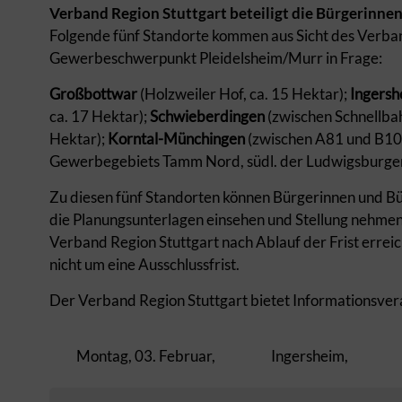
Verband Region Stuttgart beteiligt die Bürgerinne
Folgende fünf Standorte kommen aus Sicht des Verband
Gewerbeschwerpunkt Pleidelsheim/Murr in Frage:
Großbottwar
(Holzweiler Hof, ca. 15 Hektar);
Ingersh
ca. 17 Hektar);
S
chwieberdingen
(zwischen Schnellba
Hektar);
Korntal-Münchingen
(zwischen A81 und B10,
Gewerbegebiets Tamm Nord, südl. der Ludwigsburger 
Zu diesen fünf Standorten können Bürgerinnen und Bü
die Planungsunterlagen einsehen und Stellung nehmen
Verband Region Stuttgart nach Ablauf der Frist erreic
nicht um eine Ausschlussfrist.
Der Verband Region Stuttgart bietet Informationsver
Montag, 03. Februar,
Ingersheim,