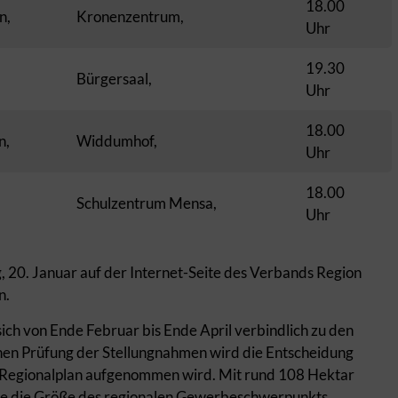
18.00
n,
Kronenzentrum,
Uhr
19.30
Bürgersaal,
Uhr
18.00
n,
Widdumhof,
Uhr
18.00
Schulzentrum Mensa,
Uhr
, 20. Januar auf der Internet-Seite des Verbands Region
n.
h von Ende Februar bis Ende April verbindlich zu den
nen Prüfung der Stellungnahmen wird die Entscheidung
n Regionalplan aufgenommen wird. Mit rund 108 Hektar
rte die Größe des regionalen Gewerbeschwerpunkts