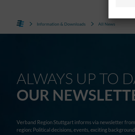
Information & Downloads
All News
ALWAYS UP TO D
OUR NEWSLETT
Verband Region Stuttgart informs via newsletter from 
region: Political decisions, events, exciting backgroun