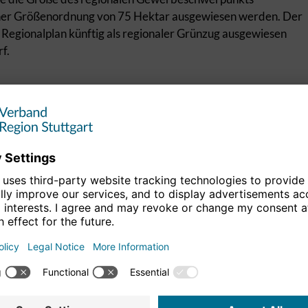
 einer Größenordnung von 75 Hektar ausgewiesen werden. Der
 Regionalplan künftig als regionaler Grünzug ausgewiesen
f.