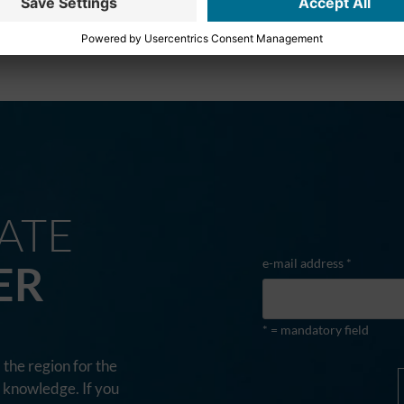
ATE
e-mail address *
ER
* = mandatory field
the region for the
d knowledge. If you