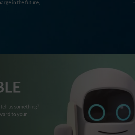
harge in the future,
BLE
tell us something?
rward to your