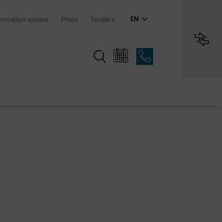
an region
ormation system
Press
Tenders
EN
Region in numbers