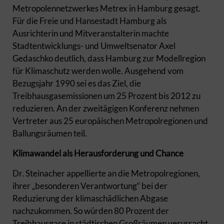
Metropolennetzwerkes Metrex in Hamburg gesagt.
Für die Freie und Hansestadt Hamburg als
Ausrichterin und Mitveranstalterin machte
Stadtentwicklungs- und Umweltsenator Axel
Gedaschko deutlich, dass Hamburg zur Modellregion
für Klimaschutz werden wolle. Ausgehend vom
Bezugsjahr 1990 sei es das Ziel, die
Treibhausgasemissionen um 25 Prozent bis 2012 zu
reduzieren. An der zweitägigen Konferenz nehmen
Vertreter aus 25 europäischen Metropolregionen und
Ballungsräumen teil.
Klimawandel als Herausforderung und Chance
Dr. Steinacher appellierte an die Metropolregionen,
ihrer „besonderen Verantwortung“ bei der
Reduzierung der klimaschädlichen Abgase
nachzukommen. So würden 80 Prozent der
Treibhausgase in städtischen Großräumen verursacht,