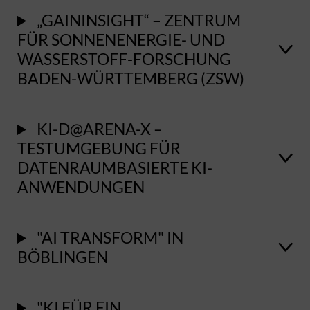
„GAININSIGHT“ – ZENTRUM
FÜR SONNENENERGIE- UND
WASSERSTOFF-FORSCHUNG
BADEN-WÜRTTEMBERG (ZSW)
KI-D@ARENA-X –
TESTUMGEBUNG FÜR
DATENRAUMBASIERTE KI-
ANWENDUNGEN
"AI TRANSFORM" IN
BÖBLINGEN
"KI FÜR EIN