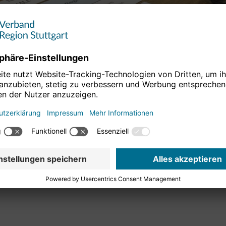
and
 elf Europäischen Metropolregionen in Deutschland auch auf
ein. Im Nachklang zum Wettbewerb „Regionen der Zukunft“
ndete sich der
Initiativkreis Europäische
ativkreis dient den Metropolregionen als strategische
gionaler Zusammenarbeit aufzuzeigen und für sie zu