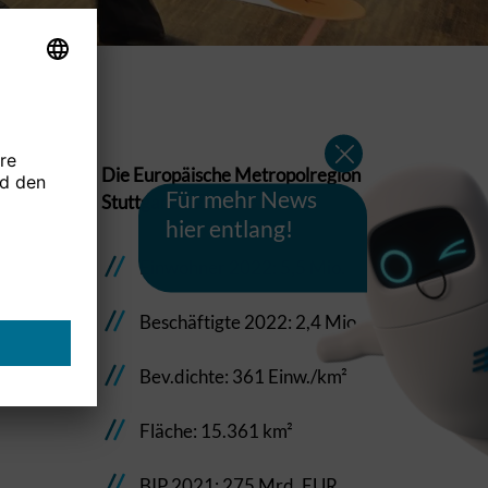
Die Europäische Metropolregion
Für mehr News
Stuttgart in Zahlen:
hier entlang!
Einwohner 2022: 5,5 Mio.
Beschäftigte 2022: 2,4 Mio.
Bev.dichte: 361 Einw./km²
Fläche: 15.361 km²
BIP 2021: 275 Mrd. EUR