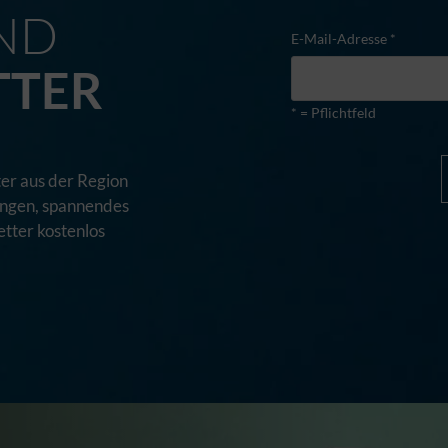
ND
E-Mail-Adresse *
TTER
* = Pflichtfeld
er aus der Region
tungen, spannendes
tter kostenlos