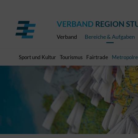
Regionaler Schulpreis
Expressbus RELEX
Internationale Bauaus
2027
ÖPNV-Finanzierung
Publikationen
VRS-Medienportal
VERBAND
REGION ST
Verband
Bereiche & Aufgaben
Sport und Kultur
Tourismus
Fairtrade
Metropolre