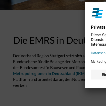
Die EMRS in Deutschl
Der Verband Region Stuttgart setzt sich als eine von
Bundesebene für die Belange der Metropolregionen 
des Bundesamtes für Bauwesen und Raumordnung grü
Metropolregionen in Deutschland (IKM)
. Der Initi
Plattform und arbeitet daran, den Nutzen metropolre
werben.