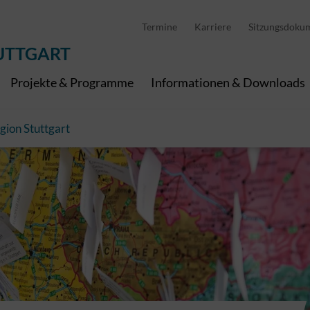
D
stellung
Abfallwirtschaft
Pedelec Ladestationen
Metropolregion Stut
Termine
Karriere
Sitzungsdoku
Wirtschaft und Tourismus
Geoinformation
Digitale Kanäle
UTTGART
Projekte & Programme
Informationen & Downloads
gion Stuttgart