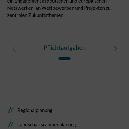
ein Engagement in deutschen und europäischen
Netzwerken, an Wettbewerben und Projekten zu
zentralen Zukunftsthemen.
Pflichtaufgaben
Au
Regionalplanung
Landschaftsrahmenplanung