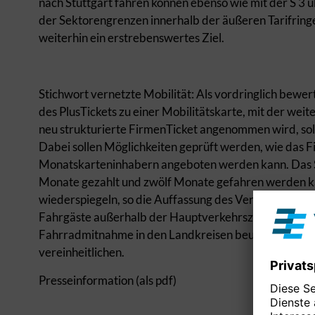
nach Stuttgart fahren können ebenso wie mit der S 3 
der Sektorengrenzen innerhalb der äußeren Tarifringe
weiterhin ein erstrebenswertes Ziel.
Stichwort vernetzte Mobilität: Als vordringlich bewe
des PlusTickets zu einer Mobilitätskarte, mit der wei
neu strukturierte FirmenTicket angenommen wird, sol
Dabei sollen Möglichkeiten geprüft werden, wie das F
Monatskarteninhabern angeboten werden kann. Das Sc
Monate gezahlt und zwölf Monate gefahren werden kan
wiederspiegeln, so die Auffassung des Verbands Region
Fahrgäste außerhalb der Hauptverkehrszeit zu gewinn
Fahrradmitnahme in den Landkreisen beurteilt. Wünsch
vereinheitlichen.
Presseinformation (als pdf)