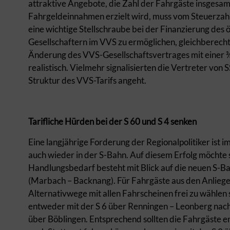
attraktive Angebote, die Zahl der Fahrgäste insgesam
Fahrgeldeinnahmen erzielt wird, muss vom Steuerzahle
eine wichtige Stellschraube bei der Finanzierung des 
Gesellschaftern im VVS zu ermöglichen, gleichberech
Änderung des VVS-Gesellschaftsvertrages mit einer ¾-
realistisch. Vielmehr signalisierten die Vertreter vo
Struktur des VVS-Tarifs angeht.
Tarifliche Hürden bei der S 60 und S 4 senken
Eine langjährige Forderung der Regionalpolitiker ist i
auch wieder in der S-Bahn. Auf diesem Erfolg möchte 
Handlungsbedarf besteht mit Blick auf die neuen S-B
(Marbach – Backnang). Für Fahrgäste aus den Anlieger
Alternativwege mit allen Fahrscheinen frei zu wählen s
entweder mit der S 6 über Renningen – Leonberg nach 
über Böblingen. Entsprechend sollten die Fahrgäste 