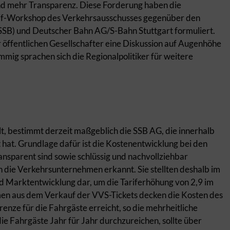
nd mehr Transparenz. Diese Forderung haben die
Tarif-Workshop des Verkehrsausschusses gegenüber den
SSB) und Deutscher Bahn AG/S-Bahn Stuttgart formuliert.
r öffentlichen Gesellschafter eine Diskussion auf Augenhöhe
mig sprachen sich die Regionalpolitiker für weitere
lt, bestimmt derzeit maßgeblich die SSB AG, die innerhalb
t. Grundlage dafür ist die Kostenentwicklung bei den
sparent sind sowie schlüssig und nachvollziehbar
 die Verkehrsunternehmen erkannt. Sie stellten deshalb im
und Marktentwicklung dar, um die Tariferhöhung von 2,9 im
men aus dem Verkauf der VVS-Tickets decken die Kosten des
nze für die Fahrgäste erreicht, so die mehrheitliche
die Fahrgäste Jahr für Jahr durchzureichen, sollte über