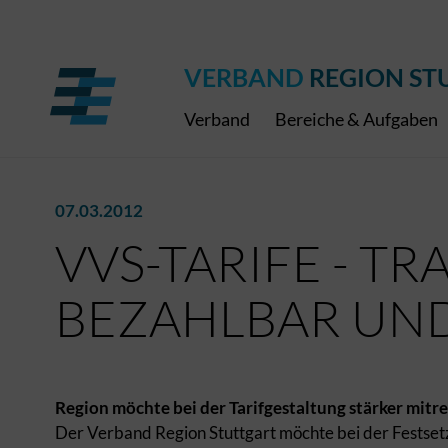
Regionaler Schulpreis
Expressbus RELEX
Internationale Bauaus
2027
ÖPNV-Finanzierung
Publikationen
VRS-Medienportal
VERBAND
REGION ST
Verband
Bereiche & Aufgaben
07.03.2012
VVS-TARIFE - TR
BEZAHLBAR UN
Region möchte bei der Tarifgestaltung stärker mitr
Der Verband Region Stuttgart möchte bei der Festset