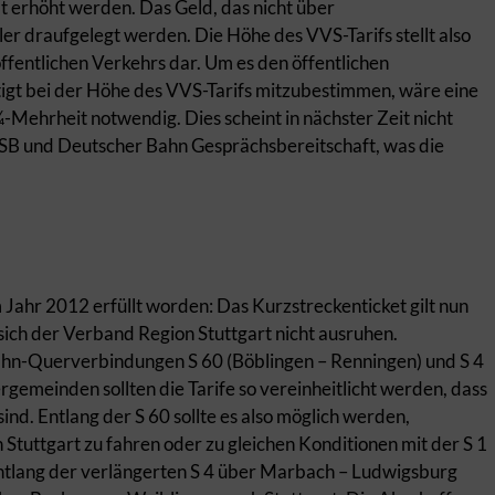
t erhöht werden. Das Geld, das nicht über
r draufgelegt werden. Die Höhe des VVS-Tarifs stellt also
öffentlichen Verkehrs dar. Um es den öffentlichen
tigt bei der Höhe des VVS-Tarifs mitzubestimmen, wäre eine
Mehrheit notwendig. Dies scheint in nächster Zeit nicht
n SSB und Deutscher Bahn Gesprächsbereitschaft, was die
m Jahr 2012 erfüllt worden: Das Kurzstreckenticket gilt nun
sich der Verband Region Stuttgart nicht ausruhen.
ahn-Querverbindungen S 60 (Böblingen – Renningen) und S 4
gemeinden sollten die Tarife so vereinheitlicht werden, dass
ind. Entlang der S 60 sollte es also möglich werden,
Stuttgart zu fahren oder zu gleichen Konditionen mit der S 1
entlang der verlängerten S 4 über Marbach – Ludwigsburg