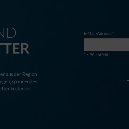
M
ND
E-Mail-Adresse *
TTER
* = Pflichtfeld
er aus der Region
tungen, spannendes
tter kostenlos