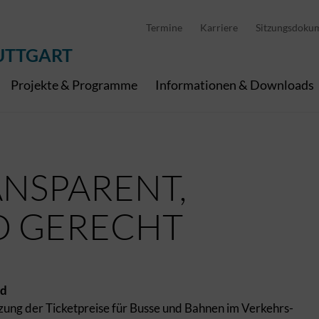
D
stellung
Abfallwirtschaft
Pedelec Ladestationen
Metropolregion Stut
Termine
Karriere
Sitzungsdoku
Wirtschaft und Tourismus
Geoinformation
Digitale Kanäle
UTTGART
Projekte & Programme
Informationen & Downloads
ANSPARENT,
D GERECHT
ed
zung der Ticketpreise für Busse und Bahnen im Verkehrs-