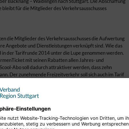
über Backnang – Waiblingen nach Stuttgart. Die Abschaffung
 bleibt für die Mitglieder des Verkehrsausschusses
rten die Mitglieder des Verkehrsausschusses die Aufwertung
tere Angebote und Dienstleistungen verknüpft sind. Wie das
l in der Tarifrunde 2014 unter die Lupe genommen werden.
irmenTicket mit seinen Rabatten allen Jahres- und
ool-Abo soll dadurch attraktiver werden, dass zehn
n. Der zunehmende Freizeitverkehr soll sich auch im Tarif
 Stuttgart. Ziel soll deshalb sein, durch Tarifangebote mehr
en. Als unübersichtlich werden die Regelungen zur
enswerte wäre es daher, diese betrieblich und tariflich zu