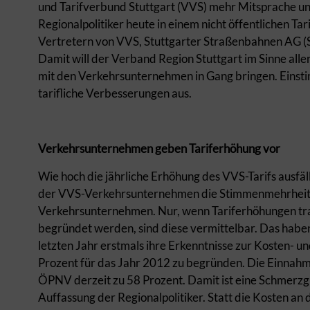
und Tarifverbund Stuttgart (VVS) mehr Mitsprache u
Regionalpolitiker heute in einem nicht öffentlichen 
Vertretern von VVS, Stuttgarter Straßenbahnen AG (
Damit will der Verband Region Stuttgart im Sinne alle
mit den Verkehrsunternehmen in Gang bringen. Einstim
tarifliche Verbesserungen aus.
Verkehrsunternehmen geben Tariferhöhung vor
Wie hoch die jährliche Erhöhung des VVS-Tarifs ausfäl
der VVS-Verkehrsunternehmen die Stimmenmehrheit ha
Verkehrsunternehmen. Nur, wenn Tariferhöhungen tran
begründet werden, sind diese vermittelbar. Das haben
letzten Jahr erstmals ihre Erkenntnisse zur Kosten- 
Prozent für das Jahr 2012 zu begründen. Die Einnah
ÖPNV derzeit zu 58 Prozent. Damit ist eine Schmerzgre
Auffassung der Regionalpolitiker. Statt die Kosten an 