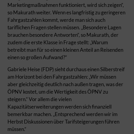
Marketingmaßnahmen funktioniert, wird sich zeigen“,
so Makurath weiter. Wenn es langfristig zu geringeren
Fahrgastzahlen kommt, werde man sich auch
tariflichen Fragen stellen müssen. „Besondere Lagen
brauchen besondere Antworten“, so Makurath, der
zudem die erste Klasse in Frage stellt: „Warum
betreibt man für so einen kleinen Anteil an Reisenden
einen so großen Aufwand?“
Gabriele Heise (FDP) sieht durchaus einen Silberstreif
am Horizont bei den Fahrgastzahlen: „Wir müssen
aber gleichzeitig deutlich nach außen tragen, was der
ÖPNV kostet, um die Wertigkeit des ÖPNV zu
steigern.“ Vor allem die vielen
Kapazitätserweiterungen werden sich finanziell
bemerkbar machen. „Entsprechend werden wir im
Herbst Diskussionen über Tarifsteigerungen führen
müssen.“