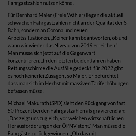
Fahrgastzahlen nutzen könne.
Für Bernhard Maier (Freie Wähler) liegen die aktuell
schwachen Fahrgastzahlen nicht an der Qualität der S-
Bahn, sondern an Corona und neuen
Arbeitssituationen. „Keiner kann beantworten, ob und
wann wir wieder das Niveau von 2019 erreichen.“
Man müsse sich jetzt auf die Gegenwart
konzentrieren. „In den letzten beiden Jahren haben
Rettungsschirme die Ausfälle gedeckt, für 2022 gibt
es noch keinerlei Zusagen“, so Maier. Er befürchtet,
dass man sich im Herbst mit massiven Tariferhöhungen
befassen müsse.
Michael Makurath (SPD) sieht den Rückgang von fast
50 Prozent bei den Fahrgastzahlen als gravierend an:
„Das zeigt uns zugleich, vor welchen wirtschaftlichen
Herausforderungen der ÖPNV steht.“ Man müsse die
Fahrgäste zurückgewinnen: „Ob das mit