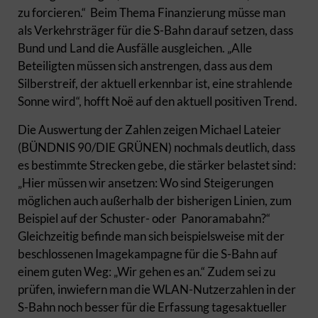
zu forcieren.“ Beim Thema Finanzierung müsse man
als Verkehrsträger für die S-Bahn darauf setzen, dass
Bund und Land die Ausfälle ausgleichen. „Alle
Beteiligten müssen sich anstrengen, dass aus dem
Silberstreif, der aktuell erkennbar ist, eine strahlende
Sonne wird“, hofft Noë auf den aktuell positiven Trend.
Die Auswertung der Zahlen zeigen Michael Lateier
(BÜNDNIS 90/DIE GRÜNEN) nochmals deutlich, dass
es bestimmte Strecken gebe, die stärker belastet sind:
„Hier müssen wir ansetzen: Wo sind Steigerungen
möglichen auch außerhalb der bisherigen Linien, zum
Beispiel auf der Schuster- oder Panoramabahn?“
Gleichzeitig befinde man sich beispielsweise mit der
beschlossenen Imagekampagne für die S-Bahn auf
einem guten Weg: „Wir gehen es an.“ Zudem sei zu
prüfen, inwiefern man die WLAN-Nutzerzahlen in der
S-Bahn noch besser für die Erfassung tagesaktueller