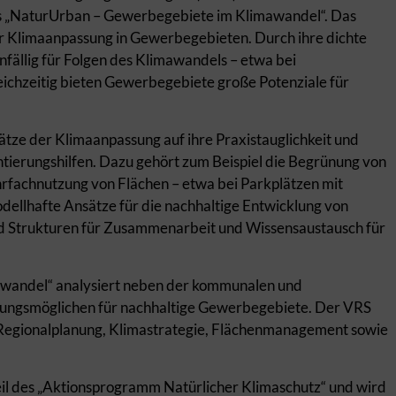
s „NaturUrban – Gewerbegebiete im Klimawandel“. Das
r Klimaanpassung in Gewerbegebieten. Durch ihre dichte
fällig für Folgen des Klimawandels – etwa bei
ichzeitig bieten Gewerbegebiete große Potenziale für
tze der Klimaanpassung auf ihre Praxistauglichkeit und
erungshilfen. Dazu gehört zum Beispiel die Begrünung von
fachnutzung von Flächen – etwa bei Parkplätzen mit
odellhafte Ansätze für die nachhaltige Entwicklung von
nd Strukturen für Zusammenarbeit und Wissensaustausch für
wandel“ analysiert neben der kommunalen und
lungsmöglichen für nachhaltige Gewerbegebiete. Der VRS
 Regionalplanung, Klimastrategie, Flächenmanagement sowie
il des „Aktionsprogramm Natürlicher Klimaschutz“ und wird