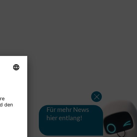
Für mehr News
hier entlang!