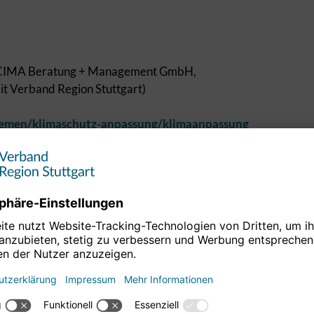
., CIMA Beratung + Management GmbH,
t Verband Region Stuttgart)
emen/klimaschutz-anpassung/klimaanpassung
von-massnahmen-zur-anpassung-an-die-folgen-des-
d WRS
stuttgart.org