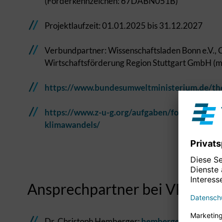
(Förderkennzeichen: 67DABN051B)
Projektlaufzeit: 01.01.2025 bis 31.12.2027
Verbundpartner: Wissenschaftsladen Bonn e.V
Wirtschaftsförderung Region Stuttgart GmbH (mi
https://www.bundesumweltministerium.de/th
https://www.z-u-g.org/aufgaben/foerderung-
klimawandels/
Ansprechpartner bei VRS un
Dr. Christoph Hemberger:
hemberger(at)region-