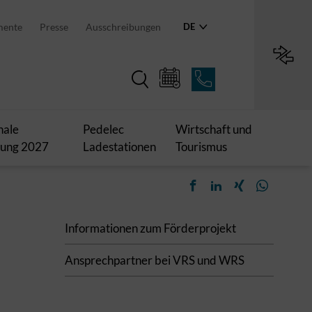
ie politische Ebene der
tgart
mente
Presse
Ausschreibungen
DE
Region Stuttgart
Alle News
nale
Pedelec
Wirtschaft und
lung 2027
Ladestationen
Tourismus
Informationen zum Förderprojekt
Ansprechpartner bei VRS und WRS