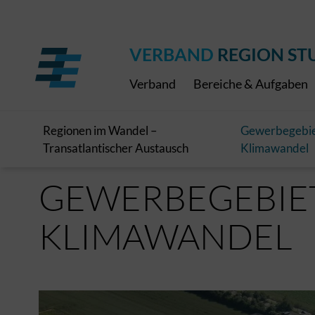
Regionaler Schulpreis
Expressbus RELEX
Internationale Bauaus
2027
ÖPNV-Finanzierung
Publikationen
VRS-Medienportal
VERBAND
REGION ST
Verband
Bereiche & Aufgaben
Regionen im Wandel –
Gewerbegebie
Transatlantischer Austausch
Klimawandel
GEWERBEGEBIET
KLIMAWANDEL