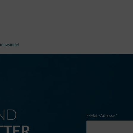
limawandel
M
ND
E-Mail-Adresse *
TTER