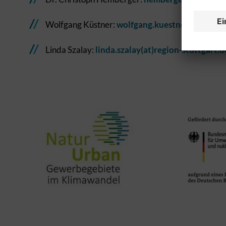
Wolfgang Küstner:
wolfgang.kuestner(at)region
Linda Szalay:
linda.szalay(at)region-stuttgart.d