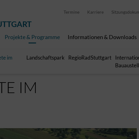
D
stellung
Abfallwirtschaft
Pedelec Ladestationen
Metropolregion Stut
Termine
Karriere
Sitzungsdoku
Wirtschaft und Tourismus
Geoinformation
Digitale Kanäle
UTTGART
Projekte & Programme
Informationen & Downloads
te im
Landschaftspark
RegioRadStuttgart
Internatio
Bauaustel
E IM