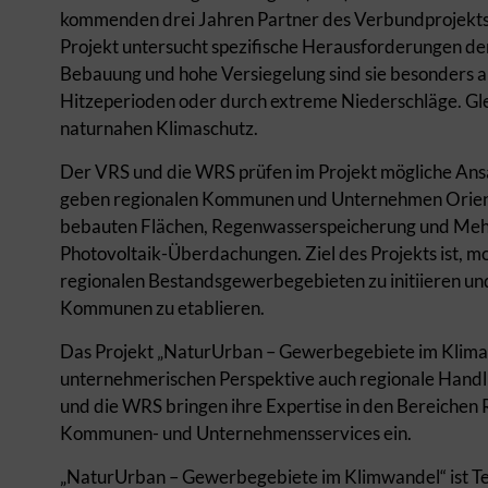
kommenden drei Jahren Partner des Verbundprojekt
Projekt untersucht spezifische Herausforderungen de
Bebauung und hohe Versiegelung sind sie besonders an
Hitzeperioden oder durch extreme Niederschläge. Gle
naturnahen Klimaschutz.
Der VRS und die WRS prüfen im Projekt mögliche Ansä
geben regionalen Kommunen und Unternehmen Orienti
bebauten Flächen, Regenwasserspeicherung und Mehr
Photovoltaik-Überdachungen. Ziel des Projekts ist, m
regionalen Bestandsgewerbegebieten zu initiieren u
Kommunen zu etablieren.
Das Projekt „NaturUrban – Gewerbegebiete im Klima
unternehmerischen Perspektive auch regionale Hand
und die WRS bringen ihre Expertise in den Bereichen
Kommunen- und Unternehmensservices ein.
„NaturUrban – Gewerbegebiete im Klimwandel“ ist Te