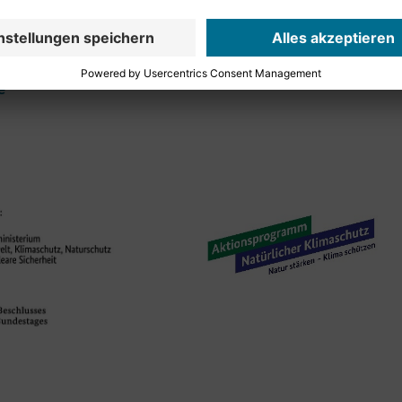
-stuttgart.de
e