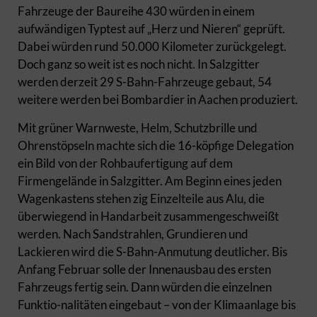
Fahrzeuge der Baureihe 430 würden in einem
aufwändigen Typtest auf „Herz und Nieren“ geprüft.
Dabei würden rund 50.000 Kilometer zurückgelegt.
Doch ganz so weit ist es noch nicht. In Salzgitter
werden derzeit 29 S-Bahn-Fahrzeuge gebaut, 54
weitere werden bei Bombardier in Aachen produziert.
Mit grüner Warnweste, Helm, Schutzbrille und
Ohrenstöpseln machte sich die 16-köpfige Delegation
ein Bild von der Rohbaufertigung auf dem
Firmengelände in Salzgitter. Am Beginn eines jeden
Wagenkastens stehen zig Einzelteile aus Alu, die
überwiegend in Handarbeit zusammengeschweißt
werden. Nach Sandstrahlen, Grundieren und
Lackieren wird die S-Bahn-Anmutung deutlicher. Bis
Anfang Februar solle der Innenausbau des ersten
Fahrzeugs fertig sein. Dann würden die einzelnen
Funktio-nalitäten eingebaut – von der Klimaanlage bis