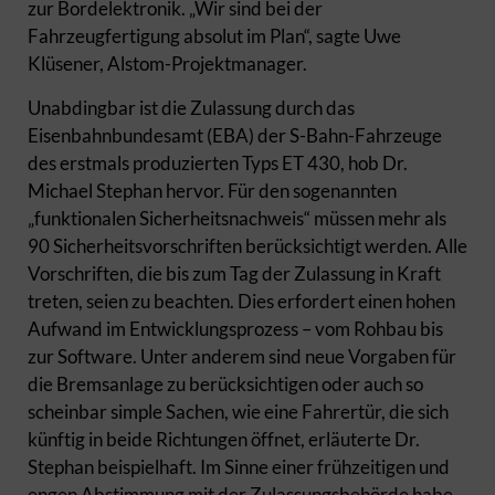
zur Bordelektronik. „Wir sind bei der
Fahrzeugfertigung absolut im Plan“, sagte Uwe
Klüsener, Alstom-Projektmanager.
Unabdingbar ist die Zulassung durch das
Eisenbahnbundesamt (EBA) der S-Bahn-Fahrzeuge
des erstmals produzierten Typs ET 430, hob Dr.
Michael Stephan hervor. Für den sogenannten
„funktionalen Sicherheitsnachweis“ müssen mehr als
90 Sicherheitsvorschriften berücksichtigt werden. Alle
Vorschriften, die bis zum Tag der Zulassung in Kraft
treten, seien zu beachten. Dies erfordert einen hohen
Aufwand im Entwicklungsprozess – vom Rohbau bis
zur Software. Unter anderem sind neue Vorgaben für
die Bremsanlage zu berücksichtigen oder auch so
scheinbar simple Sachen, wie eine Fahrertür, die sich
künftig in beide Richtungen öffnet, erläuterte Dr.
Stephan beispielhaft. Im Sinne einer frühzeitigen und
engen Abstimmung mit der Zulassungsbehörde habe