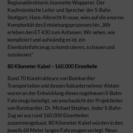
Regionaldirektorin Jeannette Wopperer. Der
Kaufmännische Leiter und Sprecher der S-Bahn
Stuttgart, Hans-Albrecht Krause, wies auf die enorme
Komplexität des Entstehungsprozesses hin. „Wir
erleben den ET 430 zum Anfassen. Wir sehen, wie
kompliziert und aufwändig es ist, ein
Eisenbahnfahrzeug zu konstruieren, zu bauen und
zuzulassen.“
80 Kilometer Kabel – 160.000 Einzelteile
Rund 70 Konstrukteure von Bombardier
Transportation und dessen Subunternehmer Alstom
waren an der Entwicklung dieses nagelneuen S-Bahn-
Fahrzeugs beteiligt, veranschaulicht der Projektleiter
von Bombardier, Dr. Michael Stephan. Jeder S-Bahn-
Zug sei aus rund 160.000 Einzelteilen
zusammengebaut. 80 Kilometer Kabel würden in den
jeweils 68 Meter langen Fahrzeugen verlegt. Neun