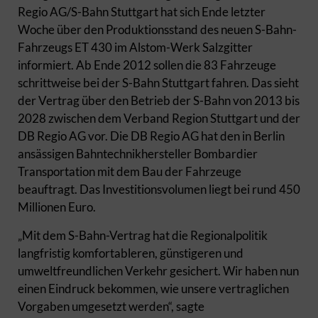
Regio AG/S-Bahn Stuttgart hat sich Ende letzter
Woche über den Produktionsstand des neuen S-Bahn-
Fahrzeugs ET 430 im Alstom-Werk Salzgitter
informiert. Ab Ende 2012 sollen die 83 Fahrzeuge
schrittweise bei der S-Bahn Stuttgart fahren. Das sieht
der Vertrag über den Betrieb der S-Bahn von 2013 bis
2028 zwischen dem Verband Region Stuttgart und der
DB Regio AG vor. Die DB Regio AG hat den in Berlin
ansässigen Bahntechnikhersteller Bombardier
Transportation mit dem Bau der Fahrzeuge
beauftragt. Das Investitionsvolumen liegt bei rund 450
Millionen Euro.
„Mit dem S-Bahn-Vertrag hat die Regionalpolitik
langfristig komfortableren, günstigeren und
umweltfreundlichen Verkehr gesichert. Wir haben nun
einen Eindruck bekommen, wie unsere vertraglichen
Vorgaben umgesetzt werden“, sagte