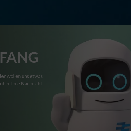
FANG
der wollen uns etwas
 über Ihre Nachricht.