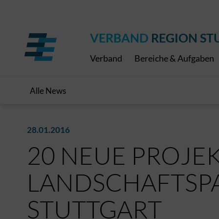
Regionaler Schulpreis
Expressbus RELEX
Internationale Bauaus
2027
ÖPNV-Finanzierung
Publikationen
VRS-Medienportal
VERBAND
REGION ST
Verband
Bereiche & Aufgaben
Alle News
28.01.2016
20 NEUE PROJE
LANDSCHAFTSP
STUTTGART