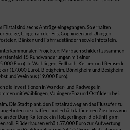
 Filstal sind sechs Anträge eingegangen. So erhalten
 der Steige, Gingen an der Fils, Göppingen und Uhingen
fostelen, Bänken und Fahrradständern sowie Infotafeln.
 interkommunalen Projekten: Marbach schildert zusammen
berstenfeld 15 Rundwanderungen mit einer
5.000 Euro). In Waiblingen, Fellbach, Kernen und Remseck
kar (17.000 Euro). Bietigheim, Bönnigheim und Besigheim
bst und Wein aus (19.000 Euro).
ch die Investitionen in Wander- und Radwege in
ammen mit Waiblingen, Vahingen/Enz und Ostfildern bei.
im. Die Stadt plant, den Enztalradweg an das Flussufer zu
tangeboten zu schaffen, und erhält dafür einen Zuschuss von
e an der Burg Kalteneck in Holzgerlingen, die künftig am
 soll. Plüderhausen erhält 57.000 Euro zur Aufwertung
Region eine Boulderanlage mit 24.000 Euro. Hildrizhausen