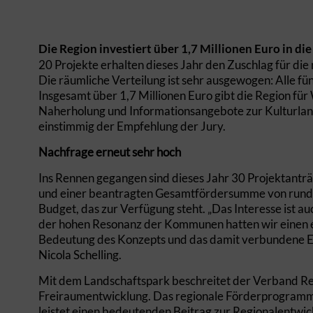
Die Region investiert über 1,7 Millionen Euro in di
20 Projekte erhalten dieses Jahr den Zuschlag für di
Die räumliche Verteilung ist sehr ausgewogen: Alle fü
Insgesamt über 1,7 Millionen Euro gibt die Region fü
Naherholung und Informationsangebote zur Kulturland
einstimmig der Empfehlung der Jury.
Nachfrage erneut sehr hoch
Ins Rennen gegangen sind dieses Jahr 30 Projektantr
und einer beantragten Gesamtfördersumme von rund 6 
Budget, das zur Verfügung steht. „Das Interesse ist 
der hohen Resonanz der Kommunen hatten wir einen e
Bedeutung des Konzepts und das damit verbundene En
Nicola Schelling.
Mit dem Landschaftspark beschreitet der Verband Reg
Freiraumentwicklung. Das regionale Förderprogramm is
leistet einen bedeutenden Beitrag zur Regionalentwick