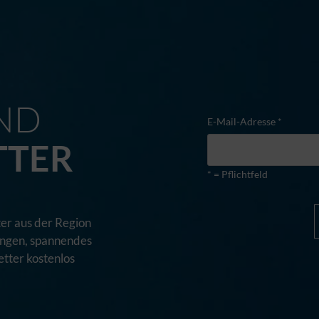
M
ND
E-Mail-Adresse *
TTER
* = Pflichtfeld
er aus der Region
tungen, spannendes
tter kostenlos