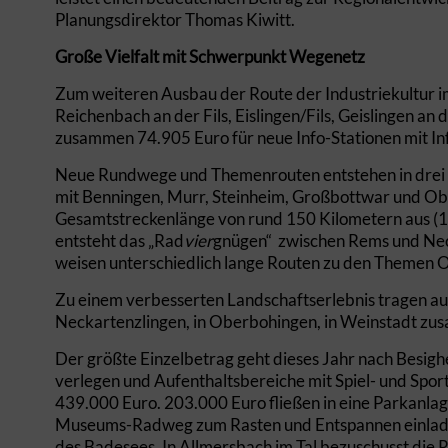
Planungsdirektor Thomas Kiwitt.
Große Vielfalt mit Schwerpunkt Wegenetz
Zum weiteren Ausbau der Route der Industriekultur im
Reichenbach an der Fils, Eislingen/Fils, Geislingen an
zusammen 74.905 Euro für neue Info-Stationen mit In
Neue Rundwege und Themenrouten entstehen in drei
mit Benningen, Murr, Steinheim, Großbottwar und O
Gesamtstreckenlänge von rund 150 Kilometern aus (1
entsteht das „Rad
vier
gnügen“ zwischen Rems und Nec
weisen unterschiedlich lange Routen zu den Themen O
Zu einem verbesserten Landschaftserlebnis tragen au
Neckartenzlingen, in Oberbohingen, in Weinstadt zus
Der größte Einzelbetrag geht dieses Jahr nach Besighe
verlegen und Aufenthaltsbereiche mit Spiel- und Spor
439.000 Euro. 203.000 Euro fließen in eine Parkanlag
Museums-Radweg zum Rasten und Entspannen einladen
des Badesees. In Allmersbach im Tal bezuschusst die 