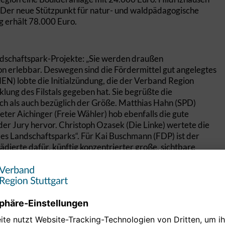
Der neue Stützpunkt für natur- und waldpädagogische
 erhält 78.000 Euro.
ndschaftspark-Projekte: „Sie werden draußen
erlebbar. Deswegen sind die Fördermittel gut angelegtes
N) lobte die Initialzündung, die der Verband Region
klung des Filstals gegeben hat. Sie begrüßte die
ch als auch bezüglich der Größe. Matthias Hahn (SPD)
ter Aichinger (Freie Wähler) hob ebenfalls die gute
er Jury hervor. Christoph Ozasek (Die Linke) wertete die
des Landschaftsparks“. Für Kai Buschmann (FDP) ist der
dierte dafür, künftig konzentrierter große, sichtbare
iht. Er basiert auf zwei Säulen: den Masterplänen zu
rband Region Stuttgart hat bislang für 146 Projekte der
iert bzw. bereitgestellt. Dadurch wurden Investitionen von