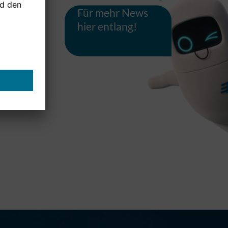
Für mehr News
hier entlang!