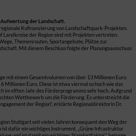
e Aufwertung der Landschaft.
e regionale Kofinanzierung von Landschaftspark-Projekten.
nf Landkreise der Region sind mit Projekten vertreten.
r Wege, Themenrouten, Sportangebote, Plätze zur
schaft. Mit diesem Beschluss folgte der Planungsausschuss
äge mit einem Gesamtvolumen von über 13 Millionen Euro
Millionen Euro. Diese ist etwa viermal so hoch wie das
auch im elften Jahr des Förderprogramms sehr hoch. Aufgrund
chten Wettbewerb um die Förderung. Es unterstreicht die
gagement der Region“, erklärte Regionaldirektorin Dr.
ion Stuttgart seit vielen Jahren konsequent den Weg der
t dafür ein wichtiges Instrument. „Grüne Infrastruktur
lung und ist damit ein wichtiger Standortfaktor“, betonte