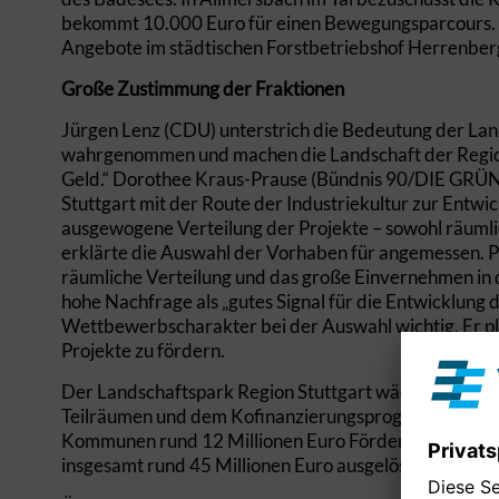
bekommt 10.000 Euro für einen Bewegungsparcours. 
Angebote im städtischen Forstbetriebshof Herrenberg
Große Zustimmung der Fraktionen
Jürgen Lenz (CDU) unterstrich die Bedeutung der La
wahrgenommen und machen die Landschaft der Region 
Geld.“ Dorothee Kraus-Prause (Bündnis 90/DIE GRÜNE
Stuttgart mit der Route der Industriekultur zur Entwic
ausgewogene Verteilung der Projekte – sowohl räumli
erklärte die Auswahl der Vorhaben für angemessen. Pe
räumliche Verteilung und das große Einvernehmen in d
hohe Nachfrage als „gutes Signal für die Entwicklung 
Wettbewerbscharakter bei der Auswahl wichtig. Er plä
Projekte zu fördern.
Der Landschaftspark Region Stuttgart wächst und gede
Teilräumen und dem Kofinanzierungsprogramm. Der Ve
Kommunen rund 12 Millionen Euro Fördermittel invest
insgesamt rund 45 Millionen Euro ausgelöst.