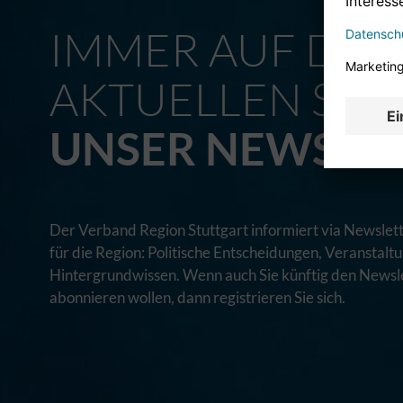
IMMER AUF DE
AKTUELLEN STA
UNSER NEWSLE
Der Verband Region Stuttgart informiert via Newslett
für die Region: Politische Entscheidungen, Veranstal
Hintergrundwissen. Wenn auch Sie künftig den Newsle
abonnieren wollen, dann registrieren Sie sich.