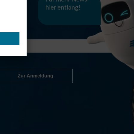
hier entlang!
Zur Anmeldung