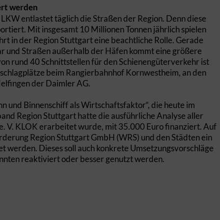
ert werden
KW entlastet täglich die Straßen der Region. Denn diese
tiert. Mit insgesamt 10 Millionen Tonnen jährlich spielen
rt in der Region Stuttgart eine beachtliche Rolle. Gerade
ckar und Straßen außerhalb der Häfen kommt eine größere
n rund 40 Schnittstellen für den Schienengüterverkehr ist
chlagplätze beim Rangierbahnhof Kornwestheim, an den
delfingen der Daimler AG.
hn und Binnenschiff als Wirtschaftsfaktor“, die heute im
and Region Stuttgart hatte die ausführliche Analyse aller
e. V. KLOK erarbeitet wurde, mit 35.000 Euro finanziert. Auf
förderung Region Stuttgart GmbH (WRS) und den Städten ein
et werden. Dieses soll auch konkrete Umsetzungsvorschläge
könnten reaktiviert oder besser genutzt werden.