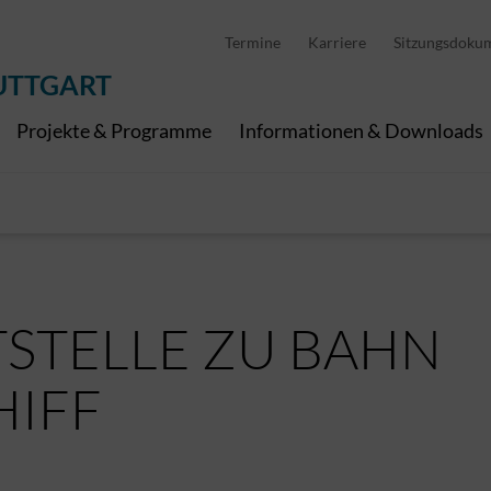
D
stellung
Abfallwirtschaft
Pedelec Ladestationen
Metropolregion Stut
Termine
Karriere
Sitzungsdoku
Wirtschaft und Tourismus
Geoinformation
Digitale Kanäle
UTTGART
Projekte & Programme
Informationen & Downloads
TSTELLE ZU BAHN
HIFF