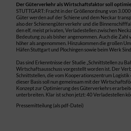
Der Güterverkehr als Wirtschaftsfaktor soll optimi
STUTTGART: Fracht in der Größenordnung von 3.000 L
Güter werden auf der Schiene und dem Neckar transpor
also der Schienengüterverkehr und die Binnenschifffah
den elf, meist privaten, Verladestellen zwischen Ne
Bedeutung zu als bisher angenommen. Auch die Zahl vo
höher als angenommen. Hinzukommen die großen Ums
Häfen Stuttgart und Plochingen sowie beim Werk Sin
Das sind Erkenntnisse der Studie „Schnittstellen zu Ba
Wirtschaftsausschuss vorgestellt worden ist. Der Verb
Schnittstellen, die vom Kooperationszentrum Logistik 
dieser Basis soll nun gemeinsam mit der Wirtschafts
Konzept zur Optimierung des Güterverkehrs erarbeit
unterbreiten. Klar ist schon jetzt: 40 Verladestellen 
Pressemitteilung (als pdf-Datei)