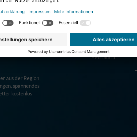
M
ND
E-Mail-Adresse *
TTER
* = Pflichtfeld
er aus der Region
tungen, spannendes
tter kostenlos