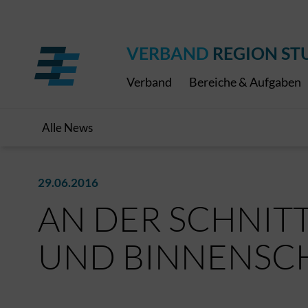
Regionaler Schulpreis
Expressbus RELEX
Internationale Bauaus
2027
ÖPNV-Finanzierung
Publikationen
VRS-Medienportal
VERBAND
REGION ST
Verband
Bereiche & Aufgaben
Alle News
29.06.2016
AN DER SCHNIT
UND BINNENSC