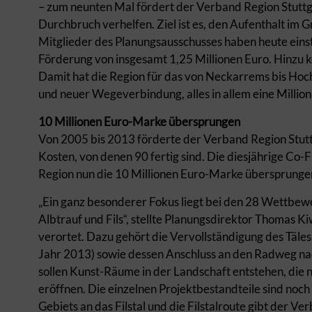
– zum neunten Mal fördert der Verband Region Stuttg
Durchbruch verhelfen. Ziel ist es, den Aufenthalt im 
Mitglieder des Planungsausschusses haben heute eins
Förderung von insgesamt 1,25 Millionen Euro. Hinzu
Damit hat die Region für das von Neckarrems bis Hoc
und neuer Wegeverbindung, alles in allem eine Million
10 Millionen Euro-Marke übersprungen
Von 2005 bis 2013 förderte der Verband Region Stutt
Kosten, von denen 90 fertig sind. Die diesjährige C
Region nun die 10 Millionen Euro-Marke übersprung
„Ein ganz besonderer Fokus liegt bei den 28 Wettbew
Albtrauf und Fils“, stellte Planungsdirektor Thomas Ki
verortet. Dazu gehört die Vervollständigung des Täl
Jahr 2013) sowie dessen Anschluss an den Radweg na
sollen Kunst-Räume in der Landschaft entstehen, die
eröffnen. Die einzelnen Projektbestandteile sind noc
Gebiets an das Filstal und die Filstalroute gibt der V