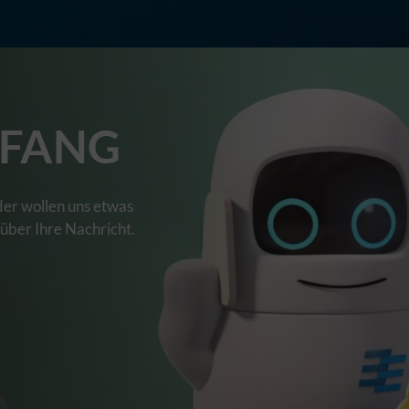
FANG
der wollen uns etwas
 über Ihre Nachricht.