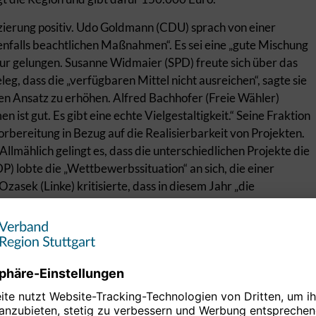
zierung positiv. Udo Goldmann (CDU) sprach von einer
enfalls beachtlichen Maßnahmen“. Es sei eine „gute Mischung
ktur gelungen. Susanne Widmaier (SPD) freute sich über das
eleg, dass die „verfügbaren Mittel nicht ausreichen“, sagte sie
den Ansatz zu erhöhen. Alfred Bachhofer (Freie Wähler)
st gut. Es gibt eine echte Vielgestaltigkeit.“ Seine Fraktion
bereitung in Bezug auf die Realisierbarkeit von Projekten.
llmählich gelingt es, dass die unterschiedlichen Projekte die
P) lobte die „Wettbewerbssituation“ an sich, die einer
sek (Linke) kritisierte, dass in diesem Jahr „die
ur Freizeitgestaltung von Radfahrern und Wanderern
te fest, dass der Finanzrahmen mit 1,5 Millionen Euro zu