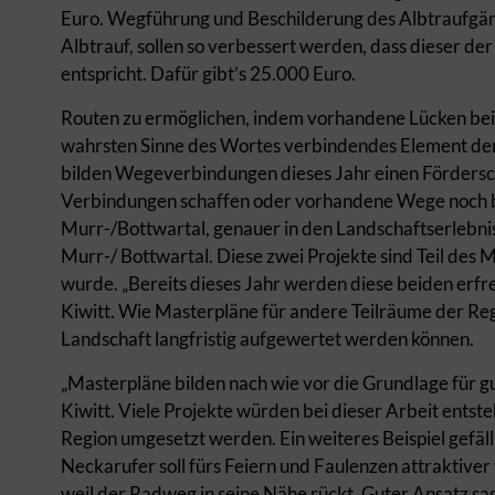
Euro. Wegführung und Beschilderung des Albtraufgän
Albtrauf, sollen so verbessert werden, dass dieser d
entspricht. Dafür gibt’s 25.000 Euro.
Routen zu ermöglichen, indem vorhandene Lücken bei
wahrsten Sinne des Wortes verbindendes Element der
bilden Wegeverbindungen dieses Jahr einen Förders
Verbindungen schaffen oder vorhandene Wege noch bes
Murr-/Bottwartal, genauer in den Landschaftserlebn
Murr-/ Bottwartal. Diese zwei Projekte sind Teil des M
wurde. „Bereits dieses Jahr werden diese beiden erfr
Kiwitt. Wie Masterpläne für andere Teilräume der Reg
Landschaft langfristig aufgewertet werden können.
„Masterpläne bilden nach wie vor die Grundlage für g
Kiwitt. Viele Projekte würden bei dieser Arbeit ent
Region umgesetzt werden. Ein weiteres Beispiel gefäl
Neckarufer soll fürs Feiern und Faulenzen attraktive
weil der Radweg in seine Nähe rückt. Guter Ansatz sa