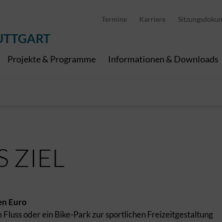
D
stellung
Abfallwirtschaft
Pedelec Ladestationen
Metropolregion Stut
Termine
Karriere
Sitzungsdoku
Wirtschaft und Tourismus
Geoinformation
Digitale Kanäle
UTTGART
Projekte & Programme
Informationen & Downloads
 ZIEL
en Euro
uss oder ein Bike-Park zur sportlichen Freizeitgestaltung