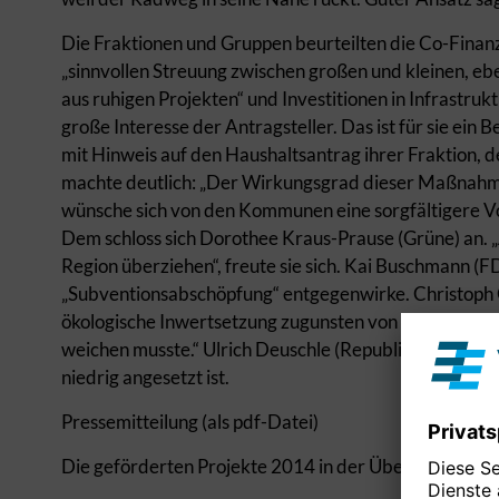
Die Fraktionen und Gruppen beurteilten die Co-Finan
„sinnvollen Streuung zwischen großen und kleinen, eb
aus ruhigen Projekten“ und Investitionen in Infrastru
große Interesse der Antragsteller. Das ist für sie ein B
mit Hinweis auf den Haushaltsantrag ihrer Fraktion, 
machte deutlich: „Der Wirkungsgrad dieser Maßnahmen i
wünsche sich von den Kommunen eine sorgfältigere Vor
Dem schloss sich Dorothee Kraus-Prause (Grüne) an. „A
Region überziehen“, freute sie sich. Kai Buschmann (FD
„Subventionsabschöpfung“ entgegenwirke. Christoph Oza
ökologische Inwertsetzung zugunsten von Projekten z
weichen musste.“ Ulrich Deuschle (Republikaner) stell
niedrig angesetzt ist.
Pressemitteilung (als pdf-Datei)
Die geförderten Projekte 2014 in der Übersicht