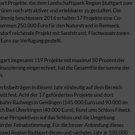
art Projekte, die dem Landschaftspark Region Stuttgart zum
Grünen noch attraktiver und erlebbarer zu gestalten. Die
timmig beschlossen: 2014 erhalten 17 Projekte eine Co-
 kommen 250.000 Euro für den Naturstrand in Remseck.
hdorf reichende Projekt mit Sandstrand, Flachwasserzonen
 Euro zur Verfügung gestellt.
gart insgesamt 119 Projekte mit maximal 50 Prozent der
o-Finanzierung eingerechnet, hat die Gesamtfördersumme der
en.
erbsbeiträgen in diesem Jahr eindeutig auf dem Bereich
witt fest. Acht der 17 geförderten Projekte sind dort
esbahn-Radwegs in Geislingen (145.000 Euro und 90.000 im
ch Bad Überkingen (40.000 Euro). Rund ums Schloss Filseck
 neue Perspektiven auf das Schloss und die Umgebung
h in der Feinabstimmung. Für die besser Anbindung dieses
erband Region Stuttgart dieses und nächstes Jahr je 100.000