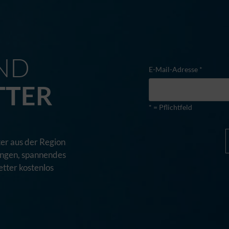
M
ND
E-Mail-Adresse *
TTER
* = Pflichtfeld
er aus der Region
tungen, spannendes
tter kostenlos