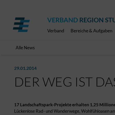
Regionaler Schulpreis
Expressbus RELEX
Internationale Bauaus
2027
ÖPNV-Finanzierung
Publikationen
VRS-Medienportal
VERBAND
REGION ST
Verband
Bereiche & Aufgaben
Alle News
29.01.2014
DER WEG IST DAS
17 Landschaftspark-Projekte erhalten 1,25 Million
Lückenlose Rad- und Wanderwege, Wohlfühloasen am Fl