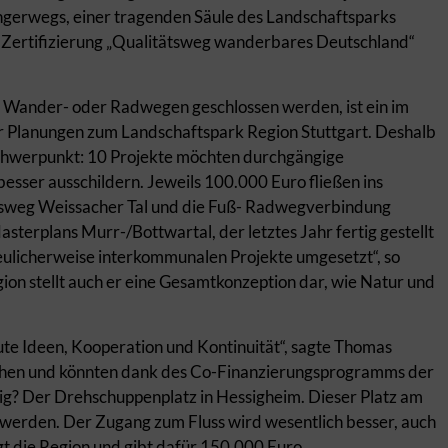
gerwegs, einer tragenden Säule des Landschaftsparks
er Zertifizierung „Qualitätsweg wanderbares Deutschland“
 Wander- oder Radwegen geschlossen werden, ist ein im
 Planungen zum Landschaftspark Region Stuttgart. Deshalb
chwerpunkt: 10 Projekte möchten durchgängige
ser ausschildern. Jeweils 100.000 Euro fließen ins
isweg Weissacher Tal und die Fuß- Radwegverbindung
asterplans Murr-/Bottwartal, der letztes Jahr fertig gestellt
eulicherweise interkommunalen Projekte umgesetzt“, so
ion stellt auch er eine Gesamtkonzeption dar, wie Natur und
ute Ideen, Kooperation und Kontinuität“, sagte Thomas
stehen und könnten dank des Co-Finanzierungsprogramms der
lig? Der Drehschuppenplatz in Hessigheim. Dieser Platz am
r werden. Der Zugang zum Fluss wird wesentlich besser, auch
gt die Region und gibt dafür 150.000 Euro.