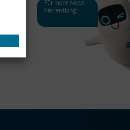
Für mehr News
hier entlang!