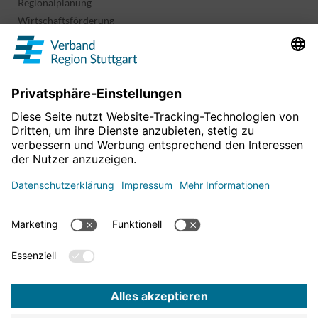
Regionalplanung
Wirtschaftsförderung
Sport und Kultur
Projekte & Programme
Überblick
Informationen & Downloads
Publikationen
Geoinformation
Region in Zahlen
Impressum
Für mehr News
Datenschutz
hier entlang!
Barrierefreiheitserklärung