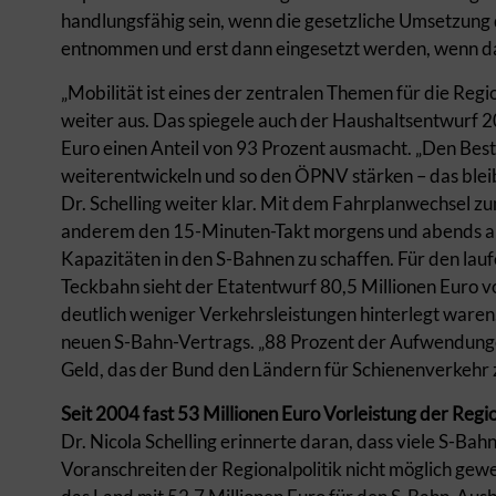
handlungsfähig sein, wenn die gesetzliche Umsetzung 
entnommen und erst dann eingesetzt werden, wenn das
„Mobilität ist eines der zentralen Themen für die Regi
weiter aus. Das spiegele auch der Haushaltsentwurf 2
Euro einen Anteil von 93 Prozent ausmacht. „Den Best
weiterentwickeln und so den ÖPNV stärken – das blei
Dr. Schelling weiter klar. Mit dem Fahrplanwechsel 
anderem den 15-Minuten-Takt morgens und abends a
Kapazitäten in den S-Bahnen zu schaffen. Für den lau
Teckbahn sieht der Etatentwurf 80,5 Millionen Euro 
deutlich weniger Verkehrsleistungen hinterlegt waren
neuen S-Bahn-Vertrags. „88 Prozent der Aufwendungen
Geld, das der Bund den Ländern für Schienenverkehr z
Seit 2004 fast 53 Millionen Euro Vorleistung der Regi
Dr. Nicola Schelling erinnerte daran, dass viele S-B
Voranschreiten der Regionalpolitik nicht möglich gewe