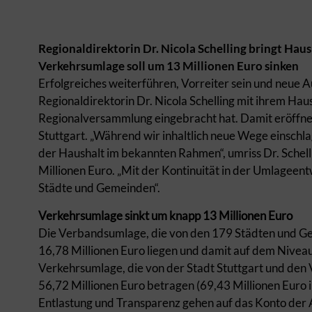
Regionaldirektorin Dr. Nicola Schelling bringt Ha
Verkehrsumlage soll um 13 Millionen Euro sinken
Erfolgreiches weiterführen, Vorreiter sein und neue 
Regionaldirektorin Dr. Nicola Schelling mit ihrem Haus
Regionalversammlung eingebracht hat. Damit eröffne
Stuttgart. „Während wir inhaltlich neue Wege einschl
der Haushalt im bekannten Rahmen“, umriss Dr. Sche
Millionen Euro. „Mit der Kontinuität in der Umlageentw
Städte und Gemeinden“.
Verkehrsumlage sinkt um knapp 13 Millionen Euro
Die Verbandsumlage, die von den 179 Städten und Gem
16,78 Millionen Euro liegen und damit auf dem Niveau
Verkehrsumlage, die von der Stadt Stuttgart und den 
56,72 Millionen Euro betragen (69,43 Millionen Euro i
Entlastung und Transparenz gehen auf das Konto der A