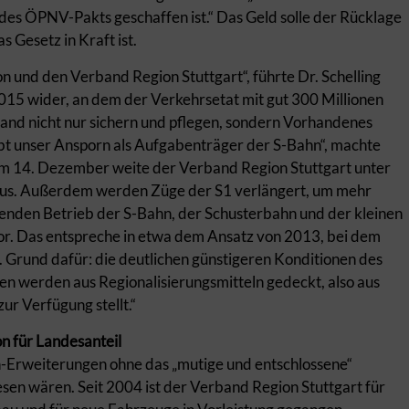
des ÖPNV-Pakts geschaffen ist.“ Das Geld solle der Rücklage
 Gesetz in Kraft ist.
on und den Verband Region Stuttgart“, führte Dr. Schelling
015 wider, an dem der Verkehrsetat mit gut 300 Millionen
and nicht nur sichern und pflegen, sondern Vorhandenes
bt unser Ansporn als Aufgabenträger der S-Bahn“, machte
zum 14. Dezember weite der Verband Region Stuttgart unter
us. Außerdem werden Züge der S1 verlängert, um mehr
fenden Betrieb der S-Bahn, der Schusterbahn und der kleinen
vor. Das entspreche in etwa dem Ansatz von 2013, bei dem
. Grund dafür: die deutlichen günstigeren Konditionen des
 werden aus Regionalisierungsmitteln gedeckt, also aus
ur Verfügung stellt.“
on für Landesanteil
ahn-Erweiterungen ohne das „mutige und entschlossene“
sen wären. Seit 2004 ist der Verband Region Stuttgart für