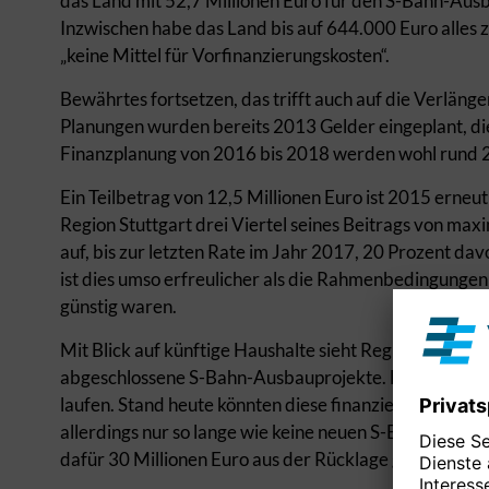
das Land mit 52,7 Millionen Euro für den S-Bahn-Aus
Inzwischen habe das Land bis auf 644.000 Euro alles 
„keine Mittel für Vorfinanzierungskosten“.
Bewährtes fortsetzen, das trifft auch auf die Verläng
Planungen wurden bereits 2013 Gelder eingeplant, die
Finanzplanung von 2016 bis 2018 werden wohl rund 2
Ein Teilbetrag von 12,5 Millionen Euro ist 2015 erneu
Region Stuttgart drei Viertel seines Beitrags von max
auf, bis zur letzten Rate im Jahr 2017, 20 Prozent da
ist dies umso erfreulicher als die Rahmenbedingungen 
günstig waren.
Mit Blick auf künftige Haushalte sieht Regionaldirekto
abgeschlossene S-Bahn-Ausbauprojekte. Die Gespräche
laufen. Stand heute könnten diese finanziellen Unwäg
allerdings nur so lange wie keine neuen S-Bahn-Züge b
dafür 30 Millionen Euro aus der Rücklage genommen