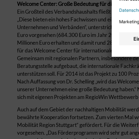
Welcome Center: Große Bedeutung für die Wettbewe
Ein Großteil des Verbandshaushalts fließt wie in den V
„Diese bieten ein hohes Fachwissen und eine Plattfor
Unternehmen und Verbänden“, unterstrich Dr. Schelli
Euro vorgesehen (684.300 Euro im Jahr 2014). Die W
Millionen Euro erhalten und damit rund 287.000 Euro 
für das Welcome Center für internationale Fachkräfte
Gemeinsam mit regionalen Partnern, insbesondere der
Beratungsstelle aufgebaut, die internationale Fachkrä
unterstützen soll. Für 2014 ist das Projekt zu 100 Pro
Nach Auffassung von Dr. Schelling „wird das Welcome
unserer Unternehmen eine große Bedeutung haben.“ M
sich mit eigenen Projekten am RegioWin Wettbewer
Auch auf dem Gebiet der nachhaltigen Mobilität werd
bewährte Kooperation fortsetzen. Zum vierten Mal w
Mobilität Region Stuttgart“ gefördert. Für die Weite
vorgesehen. „Das Förderprogramm wird sehr gut angen