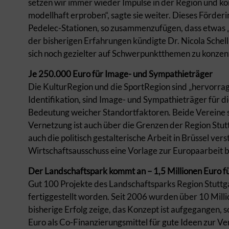
setzen wir immer wieder Impulse in der Region und k
modellhaft erproben“, sagte sie weiter. Dieses Förder
Pedelec-Stationen, so zusammenzufügen, dass etwas 
der bisherigen Erfahrungen kündigte Dr. Nicola Schel
sich noch gezielter auf Schwerpunktthemen zu konzen
Je 250.000 Euro für Image- und Sympathieträger
Die KulturRegion und die SportRegion sind „hervorra
Identifikation, sind Image- und Sympathieträger für die
Bedeutung weicher Standortfaktoren. Beide Vereine s
Vernetzung ist auch über die Grenzen der Region Stut
auch die politisch gestalterische Arbeit in Brüssel ver
Wirtschaftsausschuss eine Vorlage zur Europaarbeit 
Der Landschaftspark kommt an – 1,5 Millionen Euro f
Gut 100 Projekte des Landschaftsparks Region Stuttga
fertiggestellt worden. Seit 2006 wurden über 10 Mi
bisherige Erfolg zeige, das Konzept ist aufgegangen, 
Euro als Co-Finanzierungsmittel für gute Ideen zur Ve