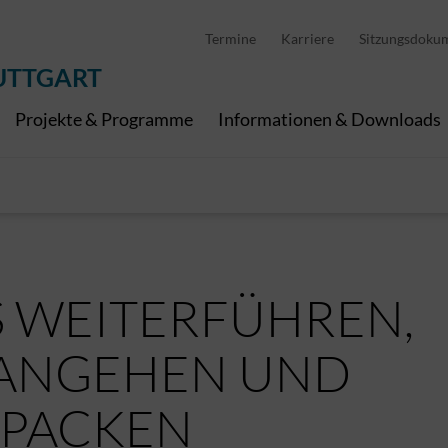
D
stellung
Abfallwirtschaft
Pedelec Ladestationen
Metropolregion Stut
Termine
Karriere
Sitzungsdoku
Wirtschaft und Tourismus
Geoinformation
Digitale Kanäle
UTTGART
Projekte & Programme
Informationen & Downloads
 WEITERFÜHREN,
RANGEHEN UND
NPACKEN