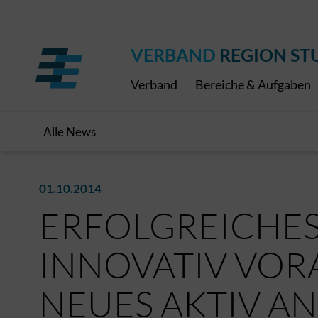
Regionaler Schulpreis
Expressbus RELEX
Internationale Bauaus
2027
ÖPNV-Finanzierung
Publikationen
VRS-Medienportal
VERBAND
REGION ST
Verband
Bereiche & Aufgaben
Alle News
01.10.2014
ERFOLGREICHES
INNOVATIV VO
NEUES AKTIV A