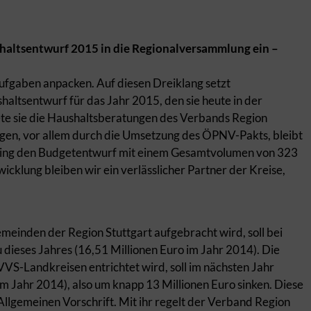
ushaltsentwurf 2015 in die Regionalversammlung ein –
Aufgaben anpacken. Auf diesen Dreiklang setzt
haltsentwurf für das Jahr 2015, den sie heute in der
te sie die Haushaltsberatungen des Verbands Region
agen, vor allem durch die Umsetzung des ÖPNV-Pakts, bleibt
lling den Budgetentwurf mit einem Gesamtvolumen von 323
icklung bleiben wir ein verlässlicher Partner der Kreise,
einden der Region Stuttgart aufgebracht wird, soll bei
 dieses Jahres (16,51 Millionen Euro im Jahr 2014). Die
VVS-Landkreisen entrichtet wird, soll im nächsten Jahr
m Jahr 2014), also um knapp 13 Millionen Euro sinken. Diese
llgemeinen Vorschrift. Mit ihr regelt der Verband Region