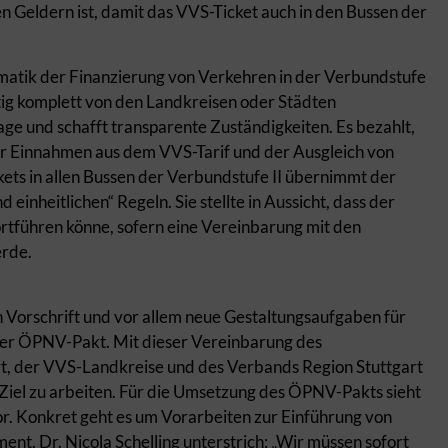
en Geldern ist, damit das VVS-Ticket auch in den Bussen der
ematik der Finanzierung von Verkehren in der Verbundstufe
ftig komplett von den Landkreisen oder Städten
ge und schafft transparente Zuständigkeiten. Es bezahlt,
g der Einnahmen aus dem VVS-Tarif und der Ausgleich von
ckets in allen Bussen der Verbundstufe II übernimmt der
einheitlichen“ Regeln. Sie stellte in Aussicht, dass der
rtführen könne, sofern eine Vereinbarung mit den
erde.
 Vorschrift und vor allem neue Gestaltungsaufgaben für
der ÖPNV-Pakt. Mit dieser Vereinbarung des
t, der VVS-Landkreise und des Verbands Region Stuttgart
Ziel zu arbeiten. Für die Umsetzung des ÖPNV-Pakts sieht
r. Konkret geht es um Vorarbeiten zur Einführung von
t. Dr. Nicola Schelling unterstrich: „Wir müssen sofort