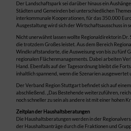
Der Landschaftspark sei darüber hinaus ein Aushänge
Städten und Gemeinden bei unterschiedlichen Theme
interkommunale Kooperationen, für das 350.000 Euro 
Ausgestaltung wird sich der Wirtschaftsausschuss in s
Nicht unerwähnt lassen wollte Regionaldirektorin Dr. S
die trotzdem Großes leistet. Aus dem Bereich Regiona
Windkraftstandorte, die Ausweisung von bis zu fünf 
regionalen Flächenmanagements. Dabei arbeiten Verb
Hand. Ebenfalls auf der Tagesordnung bleibt die Fort
inhaltlich spannend, wenn die Szenarien ausgewertet
Der Verband Region Stuttgart befindet sich auf einem
abschließend. „Das Bestehende weiterzuführen, reic
noch schneller zu sein als andere ist mit einer hohen
Zeitplan der Haushaltsberatungen
Die Haushaltsberatungen werden in der Regionalver
der Haushaltsanträge durch die Fraktionen und Gruppe