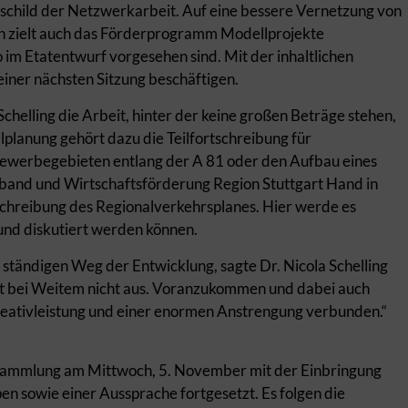
schild der Netzwerkarbeit. Auf eine bessere Vernetzung von
n zielt auch das Förderprogramm Modellprojekte
im Etatentwurf vorgesehen sind. Mit der inhaltlichen
einer nächsten Sitzung beschäftigen.
chelling die Arbeit, hinter der keine großen Beträge stehen,
lplanung gehört dazu die Teilfortschreibung für
Gewerbegebieten entlang der A 81 oder den Aufbau eines
and und Wirtschaftsförderung Region Stuttgart Hand in
schreibung des Regionalverkehrsplanes. Hier werde es
 und diskutiert werden können.
 ständigen Weg der Entwicklung, sagte Dr. Nicola Schelling
ht bei Weitem nicht aus. Voranzukommen und dabei auch
 Kreativleistung und einer enormen Anstrengung verbunden.“
sammlung am Mittwoch, 5. November mit der Einbringung
n sowie einer Aussprache fortgesetzt. Es folgen die