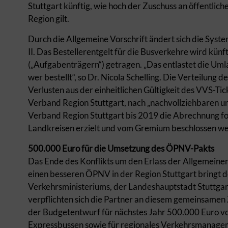
Stuttgart künftig, wie hoch der Zuschuss an öffentlich
Region gilt.
Durch die Allgemeine Vorschrift ändert sich die Syst
II. Das Bestellerentgelt für die Busverkehre wird kün
(„Aufgabenträgern“) getragen. „Das entlastet die Umla
wer bestellt“, so Dr. Nicola Schelling. Die Verteilun
Verlusten aus der einheitlichen Gültigkeit des VVS-Ti
Verband Region Stuttgart, nach „nachvollziehbaren und 
Verband Region Stuttgart bis 2019 die Abrechnung fo
Landkreisen erzielt und vom Gremium beschlossen w
500.000 Euro für die Umsetzung des ÖPNV-Pakts
Das Ende des Konflikts um den Erlass der Allgemeinen
einen besseren ÖPNV in der Region Stuttgart bringt 
Verkehrsministeriums, der Landeshauptstadt Stuttgar
verpflichten sich die Partner an diesem gemeinsamen 
der Budgetentwurf für nächstes Jahr 500.000 Euro vo
Expressbussen sowie für regionales Verkehrsmanagemen