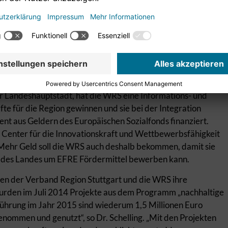
rbsfähigkeit
orjahren an die regionalen Beteiligungsgesellschaften.
m für erfolgreiche, regionale Kooperation mit Kommunen,
ng. Für die Regio Stuttgart Marketing GmbH sind 684.000
irtschaftsförderung Region Stuttgart GmbH (WRS) soll 6,85
mehr als 2014. Dieses zusätzliche Geld ist unter anderem
 erforderlich, das Ende Oktober eröffnet werden wird.
 Landeshauptstadt, hat die WRS eine Informations- und
fte für die Region gewinnen und sie bei der Integration
zent aus Geldern des Europäischen Sozialfonds finanziert.
 Center für die Innovationskraft und Wettbewerbsfähigkeit
ehr Geld soll die WRS auch deshalb bekommen, damit sie
b des Landes um EFRE Fördermittel bewerben kann.
en der Verband Region Stuttgart und die WRS ihre
urden im Juli 2014 Projekte aus dem Programm „nachhaltige
rführung im Jahr 2015 sind wiederum 1,5 Millionen Euro
ommen und genutzt“, so Dr. Schelling. „Mit den Projekten