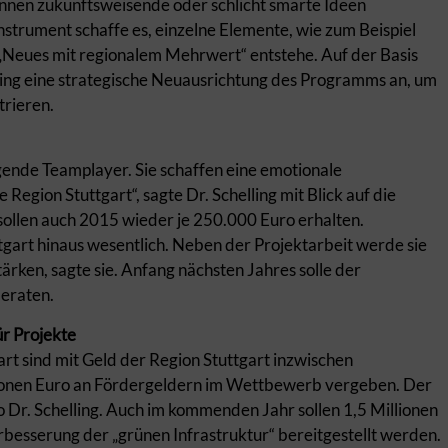
önnen zukunftsweisende oder schlicht smarte Ideen
instrument schaffe es, einzelne Elemente, wie zum Beispiel
„Neues mit regionalem Mehrwert“ entstehe. Auf der Basis
ling eine strategische Neuausrichtung des Programms an, um
trieren.
gende Teamplayer. Sie schaffen eine emotionale
 Region Stuttgart“, sagte Dr. Schelling mit Blick auf die
ollen auch 2015 wieder je 250.000 Euro erhalten.
tgart hinaus wesentlich. Neben der Projektarbeit werde sie
stärken, sagte sie. Anfang nächsten Jahres solle der
beraten.
ür Projekte
rt sind mit Geld der Region Stuttgart inzwischen
llionen Euro an Fördergeldern im Wettbewerb vergeben. Der
so Dr. Schelling. Auch im kommenden Jahr sollen 1,5 Millionen
rbesserung der „grünen Infrastruktur“ bereitgestellt werden.