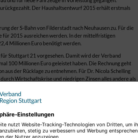
bau und für neue Fahrzeuge in Vorleistung gegangen.
zurückgezahlt. Der Haushaltsentwurf 2015 erhält erstmals
erung der S-Bahn von Filderstadt nach Neuhausen zu. Für die
 für 2015 ausreichen werden. In der mittelfristigen
2,4 Millionen Euro benötigt werden.
t für Stuttgart 21 vorgesehen. Damit wird der Verband
imal 100 Millionen Euro geleistet haben. Die Rechnung geht
von aus der Rücklage zu entnehmen. Für Dr. Nicola Schelling
durch Wirtschaftskrise und niedrigen Zinsen alles andere als
rin Dr. Schelling im Verkehrsbereich Kostenrisiken für
 mit der Bahn darüber, wie hoch diese ausfallen könnten,
barkeiten aus der Rücklage aufgefangen werden. Das gilt
estellt werden. Sollten diese finanziert werden, müssten
 werden.