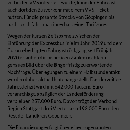
voll in den VVS integriert wurde, kann der Fahrgast
auch dort den Busverkehr mit einem VVS-Ticket
nutzen. Für die gesamte Strecke von Göppingen bis
nach Lorch fährt man innerhalb einer Tarifzone.
Wegen der kurzen Zeitspanne zwischen der
Einführung der Expressbuslinie im Jahr 2019 und dem
Corona-bedingten Fahrgastrückgang seit Frühjahr
2020 erlauben die bisherigen Zahlen noch kein
genaues Bild über die längerfristig zu erwartende
Nachfrage. Überlegungen zu einem Halbstundentakt
werden daher aktuell hintenangestellt. Das derzeitige
Jahresdefizit wird mit 642.000 Tausend Euro
veranschlagt, abzüglich der Landesförderung
verbleiben 257.000 Euro. Davon trägt der Verband
Region Stuttgart drei Viertel, also 193.000 Euro, den
Rest der Landkreis Göppingen.
Die Finanzierung erfolgt über einen sogenannten