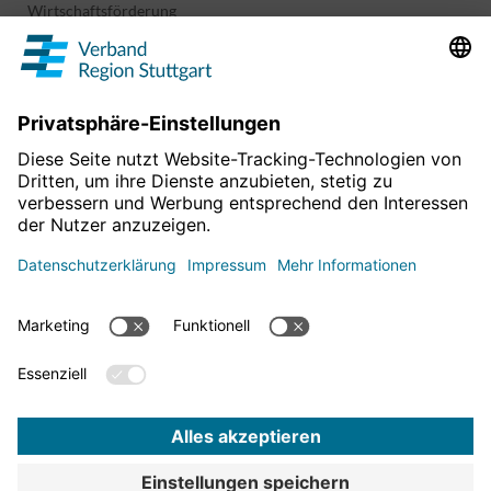
Wirtschaftsförderung
Sport und Kultur
Projekte & Programme
Überblick
Informationen & Downloads
Publikationen
Geoinformation
Region in Zahlen
Impressum
Für mehr News
Datenschutz
hier entlang!
Barrierefreiheitserklärung
Bekanntmachungen