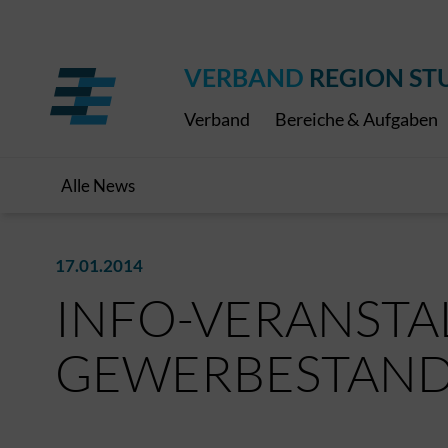
Regionaler Schulpreis
Expressbus RELEX
Internationale Bauaus
2027
ÖPNV-Finanzierung
Publikationen
VRS-Medienportal
VERBAND
REGION ST
Verband
Bereiche & Aufgaben
Alle News
17.01.2014
INFO-VERANSTA
GEWERBESTAN