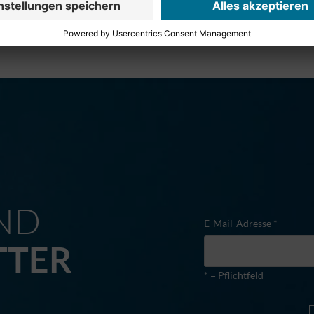
M
ND
E-Mail-Adresse *
TTER
* = Pflichtfeld