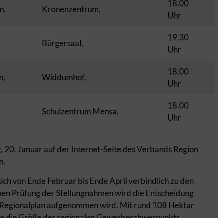
18.00
n,
Kronenzentrum,
Uhr
19.30
Bürgersaal,
Uhr
18.00
n,
Widdumhof,
Uhr
18.00
Schulzentrum Mensa,
Uhr
, 20. Januar auf der Internet-Seite des Verbands Region
n.
h von Ende Februar bis Ende April verbindlich zu den
nen Prüfung der Stellungnahmen wird die Entscheidung
n Regionalplan aufgenommen wird. Mit rund 108 Hektar
rte die Größe des regionalen Gewerbeschwerpunkts