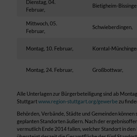
Dienstag, 04.
Bietigheim-Bissinge
Februar,
Mittwoch, 05.
Schwieberdingen,
Februar,
Montag, 10. Februar,
Korntal-Münchinge
Montag, 24. Februar,
Großbottwar,
Alle Unterlagen zur Bürgerbeteiligung sind ab Montag
Stuttgart
www.region-stuttgart.org/gewerbe
zu finde
Behörden, Verbände, Städte und Gemeinden können sic
geplanten Standorten äußern. Nach der ergebnisoffe
vermutlich Ende 2014 fallen, welcher Standort in de
übersteigt derzeit die Gesamtfläche der fünf Stando