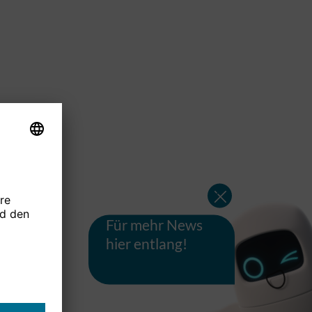
Für mehr News
hier entlang!