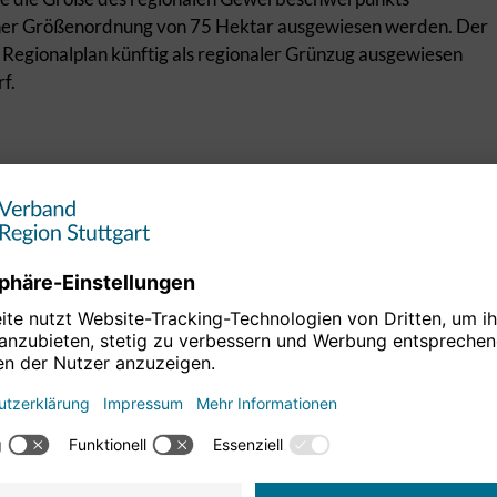
 einer Größenordnung von 75 Hektar ausgewiesen werden. Der
 Regionalplan künftig als regionaler Grünzug ausgewiesen
f.