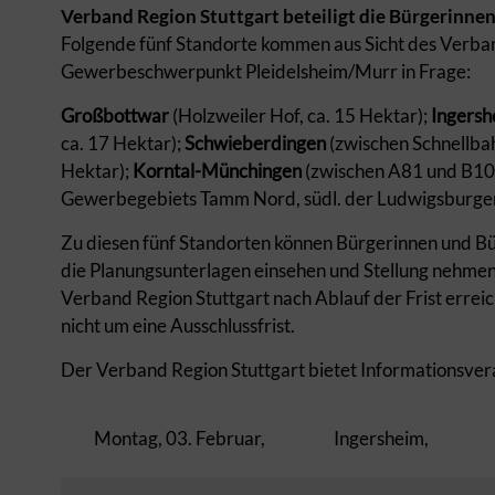
Verband Region Stuttgart beteiligt die Bürgerinne
Folgende fünf Standorte kommen aus Sicht des Verband
Gewerbeschwerpunkt Pleidelsheim/Murr in Frage:
Großbottwar
(Holzweiler Hof, ca. 15 Hektar);
Ingersh
ca. 17 Hektar);
S
chwieberdingen
(zwischen Schnellba
Hektar);
Korntal-Münchingen
(zwischen A81 und B10,
Gewerbegebiets Tamm Nord, südl. der Ludwigsburger 
Zu diesen fünf Standorten können Bürgerinnen und Bü
die Planungsunterlagen einsehen und Stellung nehmen
Verband Region Stuttgart nach Ablauf der Frist erreic
nicht um eine Ausschlussfrist.
Der Verband Region Stuttgart bietet Informationsver
Montag, 03. Februar,
Ingersheim,