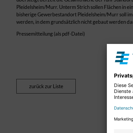
Pleidelsheim/Murr. Unterm Strich sollen Flächen in
bisherige Gewerbestandort Pleidelsheim/Murr soll im
werden, in dem grundsätzlich nicht gebaut werden dar
Pressemitteilung (als pdf-Datei)
zurück zur Liste