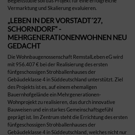
Begleitstudie soll das Projekt für eine erfolgreiche
Vermarktung und Skalierung evaluieren.
„LEBEN IN DER VORSTADT´27,
SCHORNDORF“ -
MEHRGENERATIONENWOHNEN NEU
GEDACHT
Die Wohnbaugenossenschaft RemstalLeben eG wird
mit 956.407 € bei der Realisierung des ersten
fünfgeschossigen Strohballenhauses der
Gebäudeklasse 4 in Süddeutschland unterstützt. Ziel
des Projekts ist es, auf einem ehemaligen
Bauernhofgelände ein Mehrgenerationen-
Wohnprojekt zu realisieren, das durch innovative
Bauweisen und ein starkes Gemeinschaftsgefühl
geprägt ist. Im Zentrum steht die Errichtung des ersten
fünfgeschossigen Strohballenhauses der
Gebäudeklasse 4 in Süddeutschland, welches nicht nur