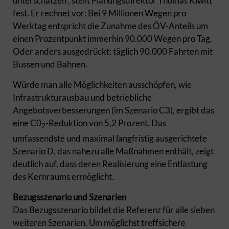
unterschätzen“, stellt Planungsdirektor Thomas Kiwitt
fest. Er rechnet vor: Bei 9 Millionen Wegen pro
Werktag entspricht die Zunahme des ÖV-Anteils um
einen Prozentpunkt immerhin 90.000 Wegen pro Tag.
Oder anders ausgedrückt: täglich 90.000 Fahrten mit
Bussen und Bahnen.
Würde man alle Möglichkeiten ausschöpfen, wie
Infrastrukturausbau und betriebliche
Angebotsverbesserungen (im Szenario C3), ergibt das
eine C0
-Reduktion von 5,2 Prozent. Das
2
umfassendste und maximal langfristig ausgerichtete
Szenario D, das nahezu alle Maßnahmen enthält, zeigt
deutlich auf, dass deren Realisierung eine Entlastung
des Kernraums ermöglicht.
Bezugsszenario und Szenarien
Das Bezugsszenario bildet die Referenz für alle sieben
weiteren Szenarien. Um möglichst treffsichere