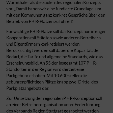
Wurmthaler als die Säulen des regionalen Konzepts
vor. „Damit haben wir eine fundierte Grundlage, um
mit den Kommunen ganz konkret Gespräche über den
Betrieb von P + R-Plätzen zu führen“.
Für wichtige P + R-Plätze soll das Konzept nun in enger
Kooperation mit Städten sowie anderen Betreibern
und Eigentürmern konkretisiert werden.
Berücksichtigt werden soll dabei die Kapazität, der
Bedarf, die Tarife und allgemeine Standards, wie das
Erscheinungsbild. An 55 der insgesamt 107 P + R-
Standorten in der Region wird derzeit eine
Parkgebühr erhoben. Mit 10.600 stellen die
gebührenpflichtigen Plätze knapp zwei Drittel des
Parkplatzangebots dar.
Zur Umsetzung der regionalen P + R-Konzeption soll
an einer Betreiberorganisation unter Federführung
des Verbands Region Stuttgart gearbeitet werden.