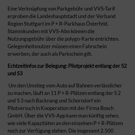
Eine Verknüpfung von Parkgebühr und VVS-Tarif
erproben die Landeshauptstadt und der Verband
Region Stuttgart im P + R-Parkhaus Österfeld.
Stammkunden mit VVS-Abo können die
Nutzungsgebühr über die polygo-Karte entrichten.
Gelegenheitsnutzer müssen einen Fahrschein
erwerben, der auch als Parkschein gilt.
Echtzeitinfos zur Belegung: Pilotprojekt entlang der S2
und S3
Um den Umstieg vom Auto auf Bahnen verlässlicher
zu machen, läuft an 11 P + R-Plätzen entlang der S 2
und S 3 nach Backnang und Schorndorf ein
Pilotversuch in Kooperation mit der Firma Bosch
GmbH. Über die VVS-App kann man künftig sehen,
wie viele Kapazitäten an den einzelnen P + R-Plätzen
noch zur Verfügung stehen. Die insgesamt 2.500