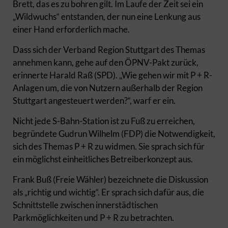
Brett, das es zu bohren gilt. Im Laufe der Zeit sei ein
„Wildwuchs“ entstanden, der nun eine Lenkung aus
einer Hand erforderlich mache.
Dass sich der Verband Region Stuttgart des Themas
annehmen kann, gehe auf den ÖPNV-Pakt zurück,
erinnerte Harald Raß (SPD). „Wie gehen wir mit P + R-
Anlagen um, die von Nutzern außerhalb der Region
Stuttgart angesteuert werden?“, warf er ein.
Nicht jede S-Bahn-Station ist zu Fuß zu erreichen,
begründete Gudrun Wilhelm (FDP) die Notwendigkeit,
sich des Themas P + R zu widmen. Sie sprach sich für
ein möglichst einheitliches Betreiberkonzept aus.
Frank Buß (Freie Wähler) bezeichnete die Diskussion
als „richtig und wichtig“. Er sprach sich dafür aus, die
Schnittstelle zwischen innerstädtischen
Parkmöglichkeiten und P + R zu betrachten.