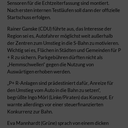
Sensoren für die Echtzeiterfassung sind montiert.
Nach ersten internen Testläufen soll dann der offizielle
Startschuss erfolgen.
Rainer Ganske (CDU) führte aus, das Interesse der
Region sei es, Autofahrer möglichst weit außerhalb
der Zentren zum Umstieg in die S-Bahn zu motivieren.
Wichtig sei es, Flächen in Städten und Gemeinden für P
+ R zu sichern. Parkgebühren dürften nicht als
„Hemmschwellen“ gegen die Nutzung von
Auswärtigen erhoben werden.
„P+ R-Anlagen sind prädestiniert dafür, Anreize für
den Umstieg vom Auto in die Bahn zu setzen“,
begrüßte Ingo Mörl (Linke/Piraten) das Konzept. Er
warnte allerdings vor einer steuerfinanzierten
Konkurrenz zur Bahn.
Eva Mannhardt (Grüne) sprach von einem dicken