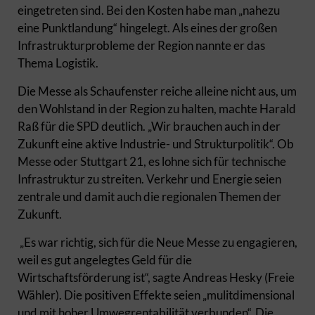
eingetreten sind. Bei den Kosten habe man „nahezu
eine Punktlandung“ hingelegt. Als eines der großen
Infrastrukturprobleme der Region nannte er das
Thema Logistik.
Die Messe als Schaufenster reiche alleine nicht aus, um
den Wohlstand in der Region zu halten, machte Harald
Raß für die SPD deutlich. „Wir brauchen auch in der
Zukunft eine aktive Industrie- und Strukturpolitik“. Ob
Messe oder Stuttgart 21, es lohne sich für technische
Infrastruktur zu streiten. Verkehr und Energie seien
zentrale und damit auch die regionalen Themen der
Zukunft.
„Es war richtig, sich für die Neue Messe zu engagieren,
weil es gut angelegtes Geld für die
Wirtschaftsförderung ist“, sagte Andreas Hesky (Freie
Wähler). Die positiven Effekte seien „mulitdimensional
und mit hoher Umwegrentabilität verbunden“. Die