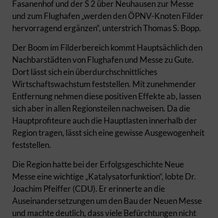
Fasanenhof und der S 2 über Neuhausen zur Messe
und zum Flughafen „werden den ÖPNV-Knoten Filder
hervorragend ergänzen“, unterstrich Thomas S. Bopp.
Der Boom im Filderbereich kommt Hauptsächlich den
Nachbarstädten von Flughafen und Messe zu Gute.
Dort lässt sich ein überdurchschnittliches
Wirtschaftswachstum feststellen. Mit zunehmender
Entfernung nehmen diese positiven Effekte ab, lassen
sich aber in allen Regionsteilen nachweisen. Da die
Hauptprofiteure auch die Hauptlasten innerhalb der
Region tragen, lässt sich eine gewisse Ausgewogenheit
feststellen.
Die Region hatte bei der Erfolgsgeschichte Neue
Messe eine wichtige „Katalysatorfunktion“, lobte Dr.
Joachim Pfeiffer (CDU). Er erinnerte an die
Auseinandersetzungen um den Bau der Neuen Messe
und machte deutlich, dass viele Befürchtungen nicht