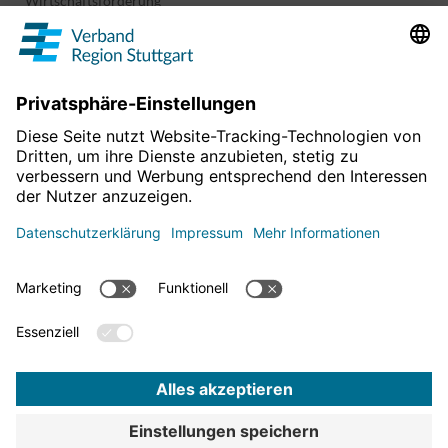
Wirtschaftsförderung
Sport und Kultur
Projekte & Programme
Überblick
Informationen & Downloads
Publikationen
Geoinformation
Region in Zahlen
Impressum
Für mehr News
Datenschutz
hier entlang!
Barrierefreiheitserklärung
Bekanntmachungen