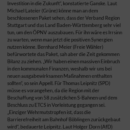
Investition in die Zukunft“, konstatierte Ganske. Laut
Michael Lateier (Grüne) könne man an dem
beschlossenen Paket sehen, dass der Verband Region
Stuttgart und das Land Baden-Württemberg sehr viel
tun, um den ÖPNV auszubauen. Für ihn wäre es Irrsinn
zu warten, wenn man jetzt die positiven Synergien
nutzen könne. Bernhard Meier (Freie Wähler)
befürwortete das Paket, sah aber die Zeit gekommen
Bilanz zu ziehen. „Wir haben einen massiven Einbruch
in den kommunalen Finanzen, weshalb wir uns bei
neuen ausgabewirksamen Maßnahmen enthalten
sollten“, so sein Appell. Für Thomas Leipnitz (SPD)
müsse es vorangehen, da die Region mit der
Beschaffung von 58 zusätzlichen S-Bahnen und dem
Beschluss zu ETCS in Vorleistung gegangen sei.
„Einziger Wehrmutstropfen ist, dass die
Barrierefreiheit am Bahnhof Böblingen zurückgebaut
wird“, bedauerte Leipnitz. Laut Holger Dorn (AfD)