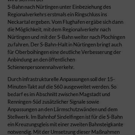
S-Bahn nach Nürtingen unter Einbeziehung des
Regionalverkehrs erstmals ein Ringschluss ins
Neckartal ergeben. Vom Flughafen ergäbe sich dann
die Möglichkeit, mit dem Regionalverkehr nach
Nürtingen und mit der S-Bahn weiter nach Plochingen
zu fahren. Der S-Bahn-Halt in Nürtingen bringt auch
für Oberboihingen eine deutliche Verbesserung der
Anbindung an den öffentlichen
Schienenpersonennahverkehr.
Durch infrastrukturelle Anpassungen soll der 15-
Minuten-Takt auf die S60 ausgeweitet werden. So
bedarf es im Abschnitt zwischen Magstadt und
Renningen-Süd zusätzlicher Signale sowie
Anpassungen an den Lärmschutzwänden und dem
Stellwerk. Im Bahnhof Sindelfingen ist für die S-Bahn
ein Kreuzungsgleis mit einer zweiten Bahnsteigkante
notwendig. Mit der Umsetzung dieser Maßnahmen