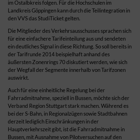
im Ostalbkreis folgen. Für die Hochschulen im
Landkreis Göppingen kann durch die Teilintegration in
den VVS das StudiTicket gelten.
Die Mitglieder des Verkehrsausschusses sprachen sich
für eine einfachere Tarifeinteilung aus und sendeten
ein deutliches Signal in diese Richtung. So soll bereits in
der Tarifrunde 2014 beispielhaft anhand des
äußersten Zonenrings 70 diskutiert werden, wie sich
der Wegfall der Segmente innerhalb von Tarifzonen
auswirkt.
Auch für eine einheitliche Regelung bei der
Fahrradmitnahme, speziell in Bussen, möchte sich der
Verband Region Stuttgart stark machen. Während es
bei der S-Bahn, in Regionalzügen sowie Stadtbahnen
derzeit lediglich Einschränkungen in der
Hauptverkehrszeit gibt, ist die Fahrradmitnahme in
Bussen, mit Ausnahme von Pilotversuchen auf den