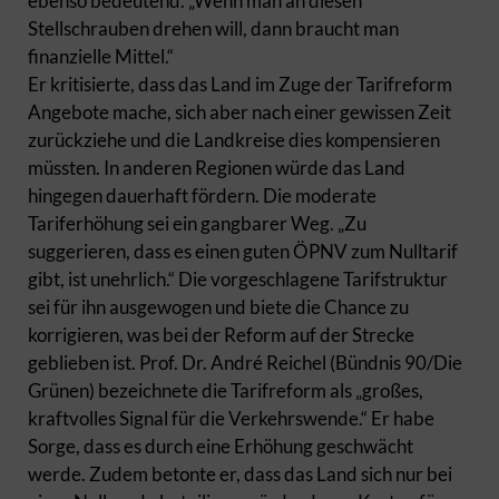
ebenso bedeutend. „Wenn man an diesen
Stellschrauben drehen will, dann braucht man
finanzielle Mittel.“
Er kritisierte, dass das Land im Zuge der Tarifreform
Angebote mache, sich aber nach einer gewissen Zeit
zurückziehe und die Landkreise dies kompensieren
müssten. In anderen Regionen würde das Land
hingegen dauerhaft fördern. Die moderate
Tariferhöhung sei ein gangbarer Weg. „Zu
suggerieren, dass es einen guten ÖPNV zum Nulltarif
gibt, ist unehrlich.“ Die vorgeschlagene Tarifstruktur
sei für ihn ausgewogen und biete die Chance zu
korrigieren, was bei der Reform auf der Strecke
geblieben ist. Prof. Dr. André Reichel (Bündnis 90/Die
Grünen) bezeichnete die Tarifreform als „großes,
kraftvolles Signal für die Verkehrswende.“ Er habe
Sorge, dass es durch eine Erhöhung geschwächt
werde. Zudem betonte er, dass das Land sich nur bei