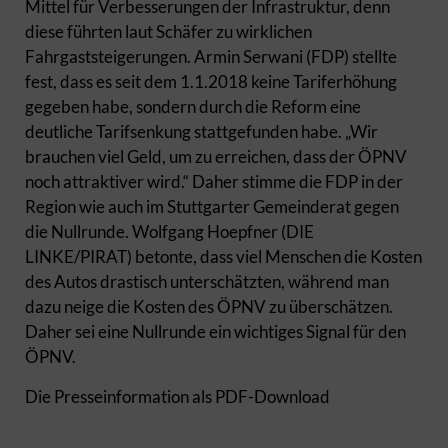
Mittel für Verbesserungen der Infrastruktur, denn
diese führten laut Schäfer zu wirklichen
Fahrgaststeigerungen. Armin Serwani (FDP) stellte
fest, dass es seit dem 1.1.2018 keine Tariferhöhung
gegeben habe, sondern durch die Reform eine
deutliche Tarifsenkung stattgefunden habe. „Wir
brauchen viel Geld, um zu erreichen, dass der ÖPNV
noch attraktiver wird.“ Daher stimme die FDP in der
Region wie auch im Stuttgarter Gemeinderat gegen
die Nullrunde. Wolfgang Hoepfner (DIE
LINKE/PIRAT) betonte, dass viel Menschen die Kosten
des Autos drastisch unterschätzten, während man
dazu neige die Kosten des ÖPNV zu überschätzen.
Daher sei eine Nullrunde ein wichtiges Signal für den
ÖPNV.
Die Presseinformation als PDF-Download