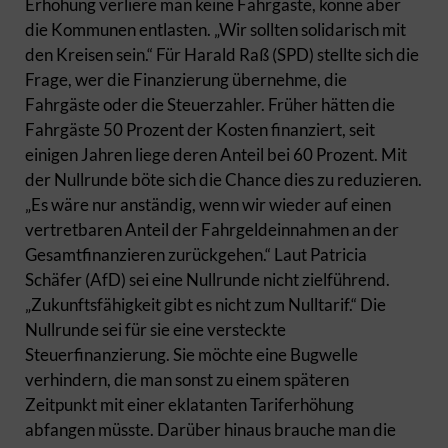
Erhöhung verliere man keine Fahrgäste, könne aber
die Kommunen entlasten. „Wir sollten solidarisch mit
den Kreisen sein.“ Für Harald Raß (SPD) stellte sich die
Frage, wer die Finanzierung übernehme, die
Fahrgäste oder die Steuerzahler. Früher hätten die
Fahrgäste 50 Prozent der Kosten finanziert, seit
einigen Jahren liege deren Anteil bei 60 Prozent. Mit
der Nullrunde böte sich die Chance dies zu reduzieren.
„Es wäre nur anständig, wenn wir wieder auf einen
vertretbaren Anteil der Fahrgeldeinnahmen an der
Gesamtfinanzieren zurückgehen.“ Laut Patricia
Schäfer (AfD) sei eine Nullrunde nicht zielführend.
„Zukunftsfähigkeit gibt es nicht zum Nulltarif.“ Die
Nullrunde sei für sie eine versteckte
Steuerfinanzierung. Sie möchte eine Bugwelle
verhindern, die man sonst zu einem späteren
Zeitpunkt mit einer eklatanten Tariferhöhung
abfangen müsste. Darüber hinaus brauche man die