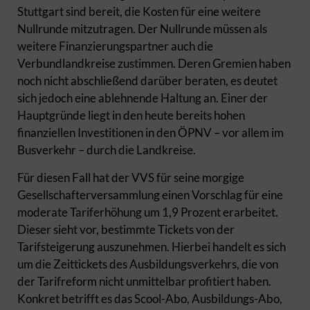
Stuttgart sind bereit, die Kosten für eine weitere
Nullrunde mitzutragen. Der Nullrunde müssen als
weitere Finanzierungspartner auch die
Verbundlandkreise zustimmen. Deren Gremien haben
noch nicht abschließend darüber beraten, es deutet
sich jedoch eine ablehnende Haltung an. Einer der
Hauptgründe liegt in den heute bereits hohen
finanziellen Investitionen in den ÖPNV – vor allem im
Busverkehr – durch die Landkreise.
Für diesen Fall hat der VVS für seine morgige
Gesellschafterversammlung einen Vorschlag für eine
moderate Tariferhöhung um 1,9 Prozent erarbeitet.
Dieser sieht vor, bestimmte Tickets von der
Tarifsteigerung auszunehmen. Hierbei handelt es sich
um die Zeittickets des Ausbildungsverkehrs, die von
der Tarifreform nicht unmittelbar profitiert haben.
Konkret betrifft es das Scool-Abo, Ausbildungs-Abo,