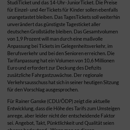
StudiTicket und das 14-Uhr-JuniorTicket. Die Preise
für Einzel- und 4erTickets für Kinder sollen ebenfalls
unangetastet bleiben. Das TagesTickets soll weiterhin
unverändert das günstigste Tagesticket aller
deutschen Großstädte bleiben. Das Gesamtvolumen
von 1,9 Prozent will man durch eine maßvolle
Anpassung bei Tickets im Gelegenheitsverkehr, im
Berufsverkehr und bei den Senioren erreichen. Die
Tarifanpassung hat ein Volumen von 10,6 Millionen
Euro und erfordert zur Deckung des Defizits
zusätzliche Fahrgastzuwächse. Der regionale
Verkehrsausschuss hat sich in seiner heutigen Sitzung
für den Vorschlag ausgesprochen.
Für Rainer Ganske (CDU/ÖDP) zeigt die aktuelle
Entwicklung, dass die Höhe des Tarifs zum Umsteigen
anrege, aber leider nicht der entscheidende Faktor
sei. Angebot, Takt, Pünktlichkeit und Qualität seien