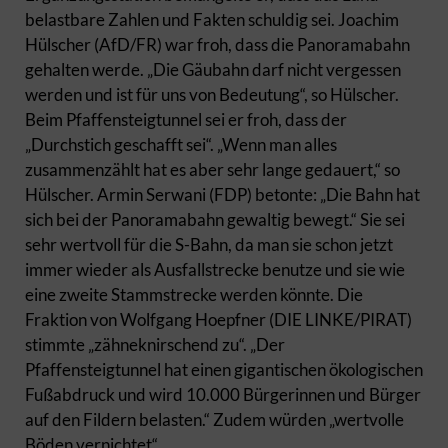
belastbare Zahlen und Fakten schuldig sei. Joachim
Hülscher (AfD/FR) war froh, dass die Panoramabahn
gehalten werde. „Die Gäubahn darf nicht vergessen
werden und ist für uns von Bedeutung“, so Hülscher.
Beim Pfaffensteigtunnel sei er froh, dass der
„Durchstich geschafft sei“. „Wenn man alles
zusammenzählt hat es aber sehr lange gedauert,“ so
Hülscher. Armin Serwani (FDP) betonte: „Die Bahn hat
sich bei der Panoramabahn gewaltig bewegt.“ Sie sei
sehr wertvoll für die S-Bahn, da man sie schon jetzt
immer wieder als Ausfallstrecke benutze und sie wie
eine zweite Stammstrecke werden könnte. Die
Fraktion von Wolfgang Hoepfner (DIE LINKE/PIRAT)
stimmte „zähneknirschend zu“. „Der
Pfaffensteigtunnel hat einen gigantischen ökologischen
Fußabdruck und wird 10.000 Bürgerinnen und Bürger
auf den Fildern belasten.“ Zudem würden „wertvolle
Böden vernichtet“.