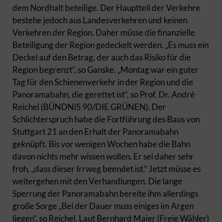
dem Nordhalt beteilige. Der Hauptteil der Verkehre
bestehe jedoch aus Landesverkehren und keinen
Verkehren der Region. Daher müsse die finanzielle
Beteiligung der Region gedeckelt werden. „Es muss ein
Deckel auf den Betrag, der auch das Risiko für die
Region begrenzt“, so Ganske. „Montag war ein guter
Tag für den Schienenverkehr in der Region und die
Panoramabahn, die gerettet ist“, so Prof. Dr. André
Reichel (BÜNDNIS 90/DIE GRÜNEN). Der
Schlichterspruch habe die Fortführung des Baus von
Stuttgart 21 an den Erhalt der Panoramabahn
geknüpft. Bis vor wenigen Wochen habe die Bahn
davon nichts mehr wissen wollen. Er sei daher sehr
froh, „dass dieser Irrweg beendet ist.“ Jetzt müsse es
weitergehen mit den Verhandlungen. Die lange
Sperrung der Panoramabahn bereite ihm allerdings
große Sorge „Bei der Dauer muss einiges im Argen
liegen“, so Reichel. Laut Bernhard Maier (Freie Wähler)