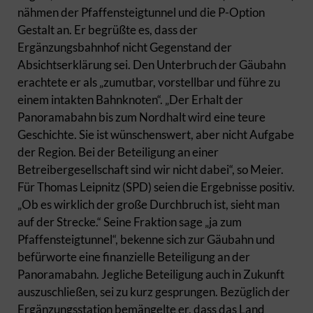
nähmen der Pfaffensteigtunnel und die P-Option
Gestalt an. Er begrüßte es, dass der
Ergänzungsbahnhof nicht Gegenstand der
Absichtserklärung sei. Den Unterbruch der Gäubahn
erachtete er als „zumutbar, vorstellbar und führe zu
einem intakten Bahnknoten“. „Der Erhalt der
Panoramabahn bis zum Nordhalt wird eine teure
Geschichte. Sie ist wünschenswert, aber nicht Aufgabe
der Region. Bei der Beteiligung an einer
Betreibergesellschaft sind wir nicht dabei“, so Meier.
Für Thomas Leipnitz (SPD) seien die Ergebnisse positiv.
„Ob es wirklich der große Durchbruch ist, sieht man
auf der Strecke.“ Seine Fraktion sage „ja zum
Pfaffensteigtunnel“, bekenne sich zur Gäubahn und
befürworte eine finanzielle Beteiligung an der
Panoramabahn. Jegliche Beteiligung auch in Zukunft
auszuschließen, sei zu kurz gesprungen. Bezüglich der
Ergänzungsstation bemängelte er, dass das Land