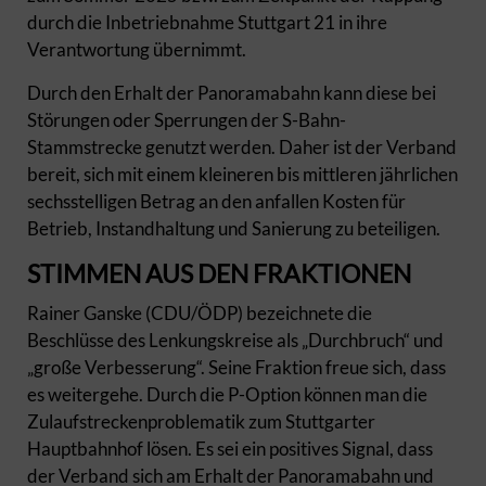
durch die Inbetriebnahme Stuttgart 21 in ihre
Verantwortung übernimmt.
Durch den Erhalt der Panoramabahn kann diese bei
Störungen oder Sperrungen der S-Bahn-
Stammstrecke genutzt werden. Daher ist der Verband
bereit, sich mit einem kleineren bis mittleren jährlichen
sechsstelligen Betrag an den anfallen Kosten für
Betrieb, Instandhaltung und Sanierung zu beteiligen.
STIMMEN AUS DEN FRAKTIONEN
Rainer Ganske (CDU/ÖDP) bezeichnete die
Beschlüsse des Lenkungskreise als „Durchbruch“ und
„große Verbesserung“. Seine Fraktion freue sich, dass
es weitergehe. Durch die P-Option können man die
Zulaufstreckenproblematik zum Stuttgarter
Hauptbahnhof lösen. Es sei ein positives Signal, dass
der Verband sich am Erhalt der Panoramabahn und