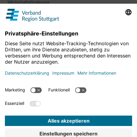
Wirtschaftsförderung
Sport und Kultur
Projekte & Programme
Überblick
Informationen & Downloads
Publikationen
Geoinformation
Region in Zahlen
Impressum
Für mehr News
Datenschutz
hier entlang!
Barrierefreiheitserklärung
Bekanntmachungen